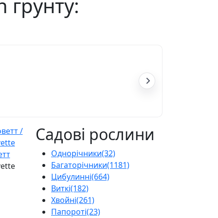
h грунту:
Садові рослини
Однорічники
(32)
етт
Багаторічники
(1181)
ette
Цибулинні
(664)
Виткі
(182)
Хвойні
(261)
Папороті
(23)