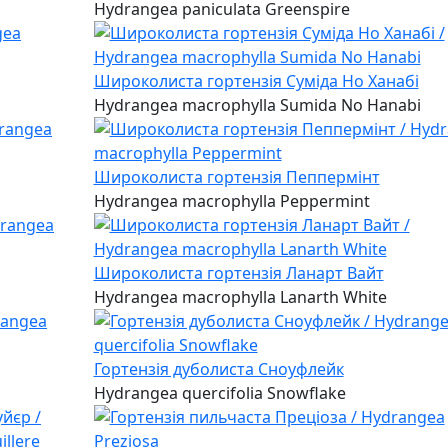
Hydrangea paniculata Greenspire
Широколиста гортензія Суміда Но Ханабі
Hydrangea macrophylla Sumida No Hanabi
Широколиста гортензія Пеппермінт
Hydrangea macrophylla Peppermint
Широколиста гортензія Ланарт Вайт
Hydrangea macrophylla Lanarth White
Гортензія дуболиста Сноуфлейк
Hydrangea quercifolia Snowflake