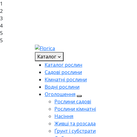
1
2
3
4
5
5
Каталог
Каталог рослин
Садові рослини
Кімнатні рослини
Водні рослини
Оголошення
Рослини садові
Рослини кімнатні
Насіння
Живці та розсада
Ґрунт і субстрати