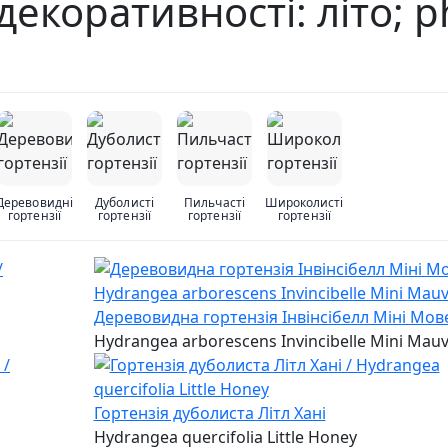
 декоративності: літо; p
Деревовидні
Дуболисті
Пильчасті
Широколисті
гортензії
гортензії
гортензії
гортензії
Деревовидна гортензія Інвінсібелл Міні Мов
Hydrangea arborescens Invincibelle Mini Mauv
Гортензія дуболиста Літл Хані
Hydrangea quercifolia Little Honey