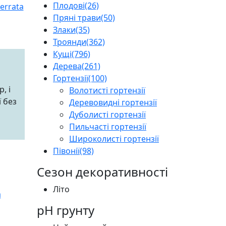
Плодові
(26)
Пряні трави
(50)
Злаки
(35)
Троянди
(362)
Кущі
(796)
Дерева
(261)
Гортензії
(100)
, і
Волотисті гортензії
ї без
Деревовидні гортензії
Дуболисті гортензії
Пильчасті гортензії
Широколисті гортензії
Півонії
(98)
Сезон декоративності
Літо
pH грунту