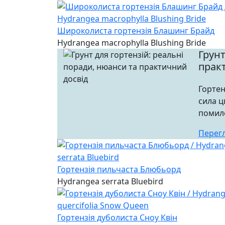
Широколиста гортензія Блашинг Брайд
Hydrangea macrophylla Blushing Bride
Грунт
прак
Гортенз
сила ц
помило
Перег
Гортензія пильчаста Блюбьорд
Hydrangea serrata Bluebird
Гортензія дуболиста Сноу Квін