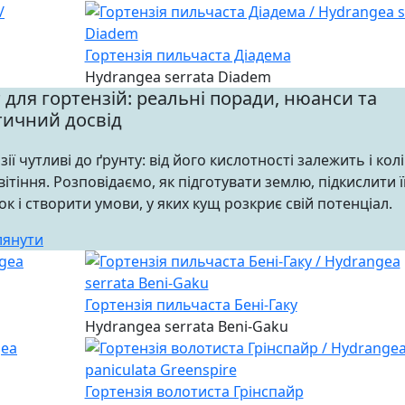
Гортензія пильчаста Діадема
Hydrangea serrata Diadem
 для гортензій: реальні поради, нюанси та
тичний досвід
ії чутливі до ґрунту: від його кислотності залежить і колір
вітіння. Розповідаємо, як підготувати землю, підкислити ї
к і створити умови, у яких кущ розкриє свій потенціал.
лянути
Гортензія пильчаста Бені-Гаку
Hydrangea serrata Beni-Gaku
Гортензія волотиста Грінспайр