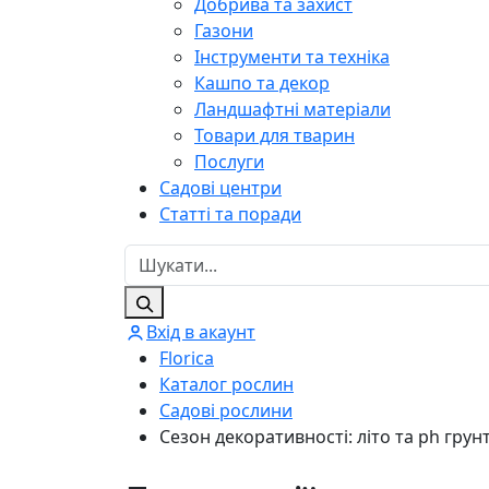
Добрива та захист
Газони
Інструменти та техніка
Кашпо та декор
Ландшафтні матеріали
Товари для тварин
Послуги
Садові центри
Статті та поради
Вхід в акаунт
Florica
Каталог рослин
Садові рослини
Сезон декоративності: літо та ph грунт