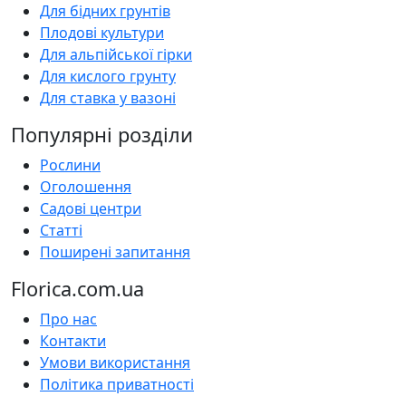
Для бідних грунтів
Плодові культури
Для альпійської гірки
Для кислого грунту
Для ставка у вазоні
Популярні розділи
Рослини
Оголошення
Садові центри
Статті
Поширені запитання
Florica.com.ua
Про нас
Контакти
Умови використання
Політика приватності