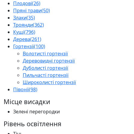
Плодові
(26)
Пряні трави
(50)
Злаки
(35)
Троянди
(362)
Кущі
(796)
Дерева
(261)
Гортензії
(100)
Волотисті гортензії
Деревовидні гортензії
Дуболисті гортензії
Пильчасті гортензії
Широколисті гортензії
Півонії
(98)
Місце висадки
Зелені перегородки
Рівень освітлення
Тінь