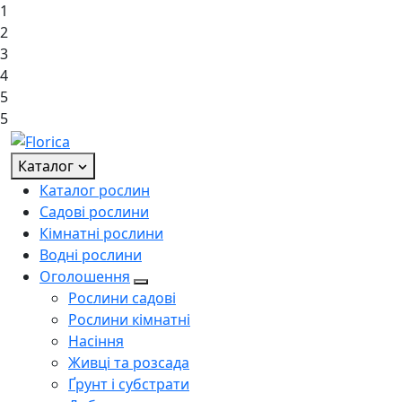
1
2
3
4
5
5
Каталог
Каталог рослин
Садові рослини
Кімнатні рослини
Водні рослини
Оголошення
Рослини садові
Рослини кімнатні
Насіння
Живці та розсада
Ґрунт і субстрати