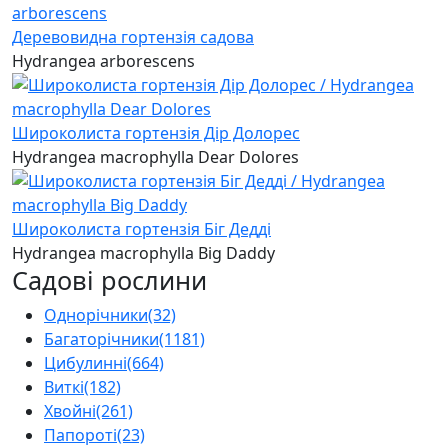
Деревовидна гортензія садова
Hydrangea arborescens
Широколиста гортензія Дір Долорес
Hydrangea macrophylla Dear Dolores
Широколиста гортензія Біг Дедді
Hydrangea macrophylla Big Daddy
Садові рослини
Однорічники
(32)
Багаторічники
(1181)
Цибулинні
(664)
Виткі
(182)
Хвойні
(261)
Папороті
(23)