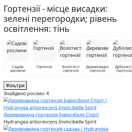
Гортензії - місце висадки:
зелені перегородки; рівень
освітлення: тінь
Садові
Гортензії
Волотисті
Деревовидні
Дуболист
рослини
гортензії
гортензії
гортензії
Фільтри
Знайдено рослин:
4
Деревовидна гортензія Інвінсібелл Спіріт
Hydrangea arborescens Invincibelle Spirit