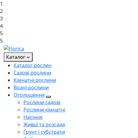
1
2
3
4
5
5
Каталог
Каталог рослин
Садові рослини
Кімнатні рослини
Водні рослини
Оголошення
Рослини садові
Рослини кімнатні
Насіння
Живці та розсада
Ґрунт і субстрати