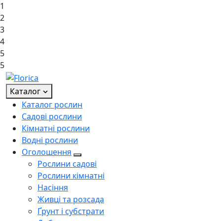
1
2
3
4
5
5
Каталог
Каталог рослин
Садові рослини
Кімнатні рослини
Водні рослини
Оголошення
Рослини садові
Рослини кімнатні
Насіння
Живці та розсада
Ґрунт і субстрати