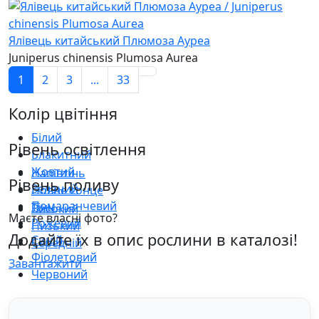
Ялівець китайський Плюмоза Ауреа
Juniperus chinensis Plumosa Aurea
1
2
3
...
33
Колір цвітіння
Білий
Рівень освітлення
Блакитний
Жовтий
Напівтінь
Рівень поливу
Зелений
Повне сонце
Помаранчевий
Тінь
Високий
Маєте власні фото?
Рожевий
Низький
Додайте їх в опис рослини в каталозі!
Синій
Середній
Фіолетовий
Завантажити
Червоний