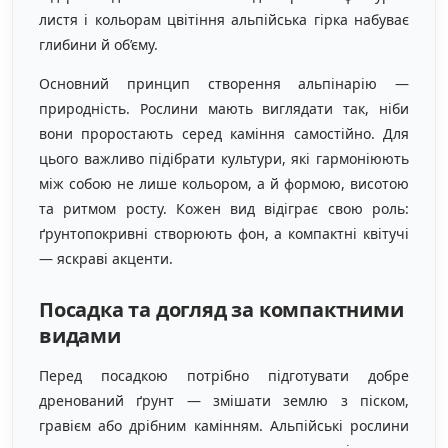
листя і кольорам цвітіння альпійська гірка набуває
глибини й об’єму.
Основний принцип створення альпінарію —
природність. Рослини мають виглядати так, ніби
вони проростають серед каміння самостійно. Для
цього важливо підібрати культури, які гармоніюють
між собою не лише кольором, а й формою, висотою
та ритмом росту. Кожен вид відіграє свою роль:
ґрунтопокривні створюють фон, а компактні квітучі
— яскраві акценти.
Посадка та догляд за компактними
видами
Перед посадкою потрібно підготувати добре
дренований ґрунт — змішати землю з піском,
гравієм або дрібним камінням. Альпійські рослини