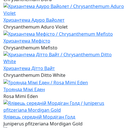
Хризантема Адуро Вайолет
Chrysanthemum Aduro Violet
Хризантема Мефісто
Chrysanthemum Mefisto
Хризантема Дітто Вайт
Chrysanthemum Ditto White
Троянда Мімі Еден
Rosa Mimi Eden
Ялівець середній Мордіган Голд
Juniperus pfitzeriana Mordigan Gold