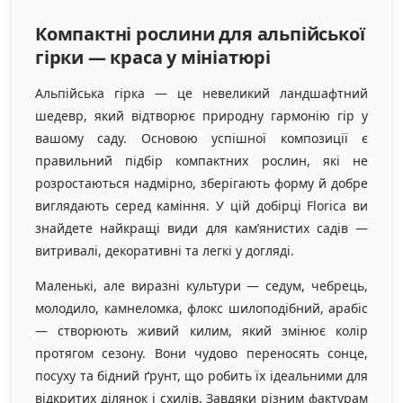
Компактні рослини для альпійської
гірки — краса у мініатюрі
Альпійська гірка — це невеликий ландшафтний
шедевр, який відтворює природну гармонію гір у
вашому саду. Основою успішної композиції є
правильний підбір компактних рослин, які не
розростаються надмірно, зберігають форму й добре
виглядають серед каміння. У цій добірці Florica ви
знайдете найкращі види для кам’янистих садів —
витривалі, декоративні та легкі у догляді.
Маленькі, але виразні культури — седум, чебрець,
молодило, камнеломка, флокс шилоподібний, арабіс
— створюють живий килим, який змінює колір
протягом сезону. Вони чудово переносять сонце,
посуху та бідний ґрунт, що робить їх ідеальними для
відкритих ділянок і схилів. Завдяки різним фактурам