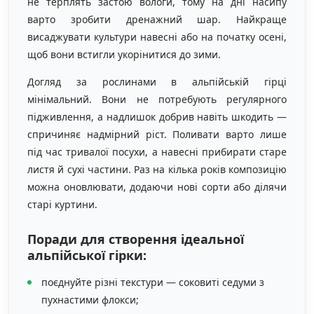
не терплять застою вологи, тому на дні насипу
варто зробити дренажний шар. Найкраще
висаджувати культури навесні або на початку осені,
щоб вони встигли укорінитися до зими.
Догляд за рослинами в альпійській гірці
мінімальний. Вони не потребують регулярного
підживлення, а надлишок добрив навіть шкодить —
спричиняє надмірний ріст. Поливати варто лише
під час тривалої посухи, а навесні прибирати старе
листя й сухі частини. Раз на кілька років композицію
можна оновлювати, додаючи нові сорти або ділячи
старі куртини.
Поради для створення ідеальної
альпійської гірки:
поєднуйте різні текстури — соковиті седуми з
пухнастими флокси;