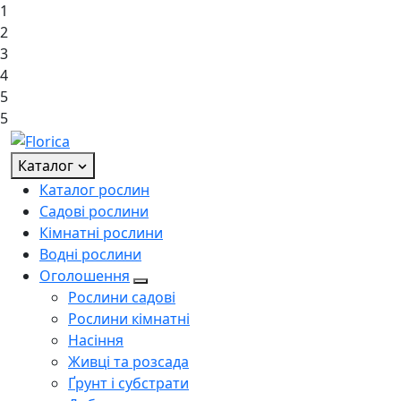
1
2
3
4
5
5
Каталог
Каталог рослин
Садові рослини
Кімнатні рослини
Водні рослини
Оголошення
Рослини садові
Рослини кімнатні
Насіння
Живці та розсада
Ґрунт і субстрати