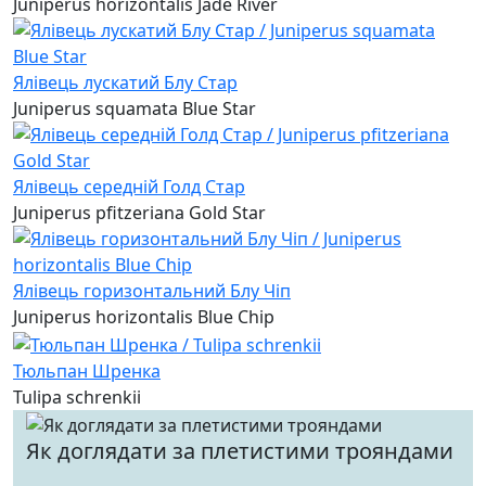
Juniperus horizontalis Jade River
Ялівець лускатий Блу Стар
Juniperus squamata Blue Star
Ялівець середній Голд Стар
Juniperus pfitzeriana Gold Star
Ялівець горизонтальний Блу Чіп
Juniperus horizontalis Blue Chip
Тюльпан Шренка
Tulipa schrenkii
Як доглядати за плетистими трояндами