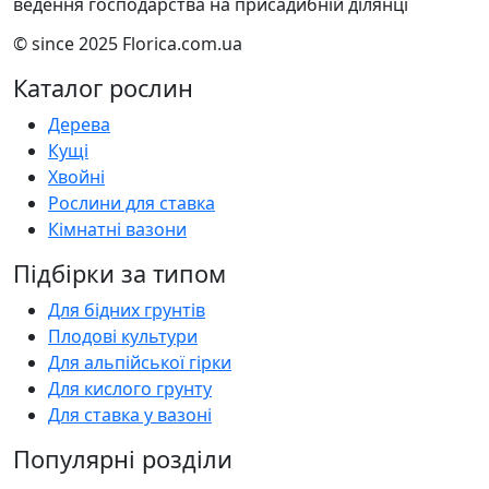
ведення господарства на присадибній ділянці
© since 2025 Florica.com.ua
Каталог рослин
Дерева
Кущі
Хвойні
Рослини для ставка
Кімнатні вазони
Підбірки за типом
Для бідних грунтів
Плодові культури
Для альпійської гірки
Для кислого грунту
Для ставка у вазоні
Популярні розділи