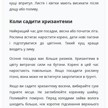
кущі впритул. Листя і квітки мають висихати після
дощу або поливу.
Коли садити хризантеми
Найкращий час для посадки, весна або початок літа.
Рослина встигає наростити корені, дати нові пагони
і підготуватися до цвітіння. Такий кущ краще
входить у зиму.
Осіння посадка має більше ризиків. Хризантема в
цвіту витрачає сили на бутони. Корені в цей час
наростають повільніше. Якщо посадити рослину
пізно, вона може не встигнути закріпитися в ґрунті.
Якщо ви садите хризантему восени, вибирайте сухе
підняте місце. Не заглиблюйте кореневу шийку.
Поливайте помірно. Перед холодами зайва волога
шкодить більше, ніж коротке підсихання верхнього