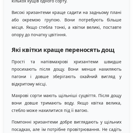
кількох кущів одного сорту.
Високі хризантеми краще садити на задньому плані
або окремою групою. Вони потребують більше
місця. Якщо стебла тонкі, а квітки великі, поставте
опору до початку цвітіння.
Які квітки краще переносять дощ
Прості та напівмахрові хризантеми швидше
просихають після дощу. Вони менше нахиляють
пагони і довше зберігають охайний вигляд у
відкритому місці.
Махрові сорти мають щільніші суцвіття. Після дощу
вони довше тримають воду. Якщо квітка велика,
стебло може нахилитися під її вагою.
Помпонні хризантеми добре виглядають у щільних
посадках, але їм потрібне провітрювання. Не садіть