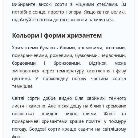
Вибирайте високі сорти з міцними стеблами. Їм
потрібне сонце, простір і опора. Якщо квітки великі,
підв’язуйте пагони до того, як вони нахиляться.
Кольори і форми хризантем
Хризантеми бувають білими, кремовими, жовтими,
помаранчевими, рожевими, бузковими, червоними,
бордовими і бронзовими. Відтінок може
змінюватися через температуру, освітлення і фазу
цвітіння. У прохолодну погоду частина сортів
темнішає.
Світлі сорти добре видно біля хвойних, темного
листя і каменю. Але після дощу на білих і кремових
пелюстках швидше видно плями. Жовті та
помаранчеві хризантеми краще помітні у похмуру
погоду. Бордові сорти краще садити на світлішому
фоні.