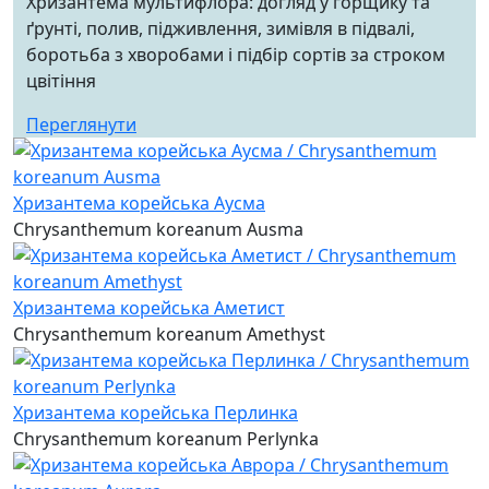
Хризантема мультифлора: догляд у горщику та
ґрунті, полив, підживлення, зимівля в підвалі,
боротьба з хворобами і підбір сортів за строком
цвітіння
Переглянути
Хризантема корейська Аусма
Chrysanthemum koreanum Ausma
Хризантема корейська Аметист
Chrysanthemum koreanum Amethyst
Хризантема корейська Перлинка
Chrysanthemum koreanum Perlynka