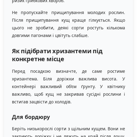
ризик грибкових хвороб.
Не пропускайте прищипування молодих рослин.
Після прищипування кущ краще гілкується. Якщо
цього не зробити, деякі сорти ростуть кількома
довгими пагонами і цвітуть слабше.
Як підібрати хризантеми під
конкретне місце
Перед посадкою визначте, де саме ростиме
хризантема. Біля доріжки важлива висота. У
контейнері важливий об’єм ґрунту. У квітнику
важливо, щоб кущ не закривав сусідні рослини і
встигав зацвісти до холодів.
Для бордюру
Беріть низькорослі сорти з щільним кущем. Вони не
закриють доріжку і не ляжуть на край після дощу.