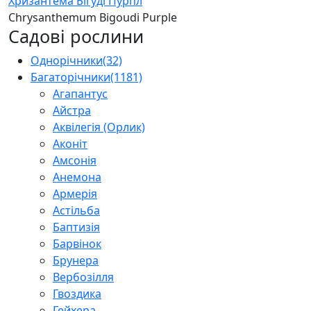
Хризантема Бігуді Пурпл
Chrysanthemum Bigoudi Purple
Садові рослини
Однорічники
(32)
Багаторічники
(1181)
Агапантус
Айстра
Аквілегія (Орлик)
Аконіт
Амсонія
Анемона
Армерія
Астільба
Баптизія
Барвінок
Брунера
Вербозілля
Гвоздика
Гейхера