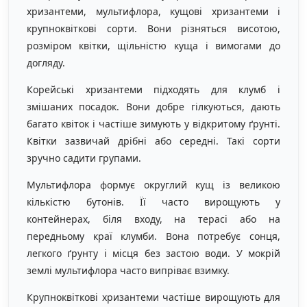
хризантеми, мультифлора, кущові хризантеми і
крупноквіткові сорти. Вони різняться висотою,
розміром квітки, щільністю куща і вимогами до
догляду.
Корейські хризантеми підходять для клумб і
змішаних посадок. Вони добре гілкуються, дають
багато квіток і частіше зимують у відкритому ґрунті.
Квітки зазвичай дрібні або середні. Такі сорти
зручно садити групами.
Мультифлора формує округлий кущ із великою
кількістю бутонів. Її часто вирощують у
контейнерах, біля входу, на терасі або на
передньому краї клумби. Вона потребує сонця,
легкого ґрунту і місця без застою води. У мокрій
землі мультифлора часто випріває взимку.
Крупноквіткові хризантеми частіше вирощують для