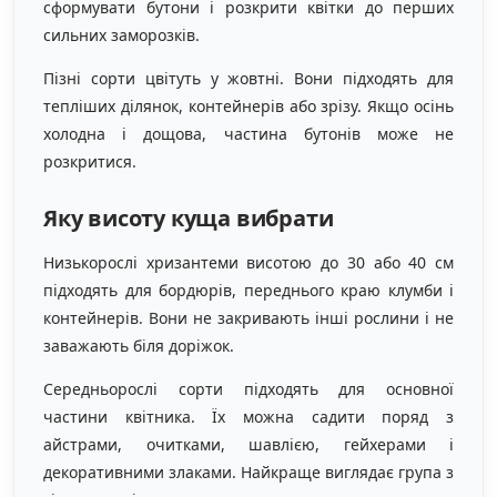
сформувати бутони і розкрити квітки до перших
сильних заморозків.
Пізні сорти цвітуть у жовтні. Вони підходять для
тепліших ділянок, контейнерів або зрізу. Якщо осінь
холодна і дощова, частина бутонів може не
розкритися.
Яку висоту куща вибрати
Низькорослі хризантеми висотою до 30 або 40 см
підходять для бордюрів, переднього краю клумби і
контейнерів. Вони не закривають інші рослини і не
заважають біля доріжок.
Середньорослі сорти підходять для основної
частини квітника. Їх можна садити поряд з
айстрами, очитками, шавлією, гейхерами і
декоративними злаками. Найкраще виглядає група з