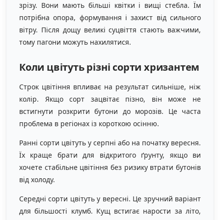
зрізу. Вони мають більші квітки і вищі стебла. Їм
потрібна опора, формування і захист від сильного
вітру. Після дощу великі суцвіття стають важчими,
тому пагони можуть нахилятися.
Коли цвітуть різні сорти хризантем
Строк цвітіння впливає на результат сильніше, ніж
колір. Якщо сорт зацвітає пізно, він може не
встигнути розкрити бутони до морозів. Це часта
проблема в регіонах із короткою осінню.
Ранні сорти цвітуть у серпні або на початку вересня.
Їх краще брати для відкритого ґрунту, якщо ви
хочете стабільне цвітіння без ризику втрати бутонів
від холоду.
Середні сорти цвітуть у вересні. Це зручний варіант
для більшості клумб. Кущ встигає нарости за літо,