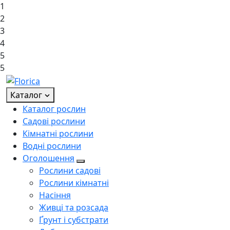
1
2
3
4
5
5
Каталог
Каталог рослин
Садові рослини
Кімнатні рослини
Водні рослини
Оголошення
Рослини садові
Рослини кімнатні
Насіння
Живці та розсада
Ґрунт і субстрати