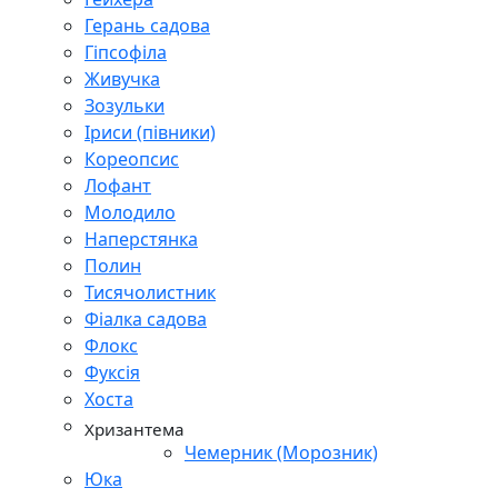
Герань садова
Гіпсофіла
Живучка
Зозульки
Іриси (півники)
Кореопсис
Лофант
Молодило
Наперстянка
Полин
Тисячолистник
Фіалка садова
Флокс
Фуксія
Хоста
Хризантема
Чемерник (Морозник)
Юка