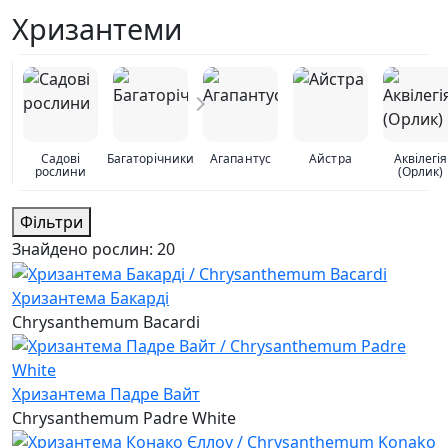
Хризантеми
Садові
Багаторічники
Агапантус
Айстра
Аквілегія
рослини
(Орлик)
Фільтри
Знайдено рослин:
20
Хризантема Бакарді
Chrysanthemum Bacardi
Хризантема Падре Вайт
Chrysanthemum Padre White