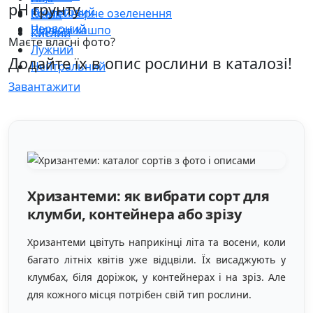
pH грунту
Фіолетовий
Контейнерне озеленення
Осінь
Червоний
Підвісні кашпо
Кислий
Маєте власні фото?
Лужний
Додайте їх в опис рослини в каталозі!
Нейтральний
Завантажити
Хризантеми: як вибрати сорт для
клумби, контейнера або зрізу
Хризантеми цвітуть наприкінці літа та восени, коли
багато літніх квітів уже відцвіли. Їх висаджують у
клумбах, біля доріжок, у контейнерах і на зріз. Але
для кожного місця потрібен свій тип рослини.