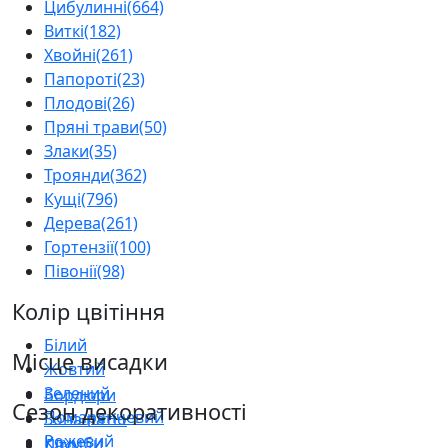
Цибулинні
(664)
Виткі
(182)
Хвойні
(261)
Папороті
(23)
Плодові
(26)
Пряні трави
(50)
Злаки
(35)
Троянди
(362)
Кущі
(796)
Дерева
(261)
Гортензії
(100)
Півонії
(98)
Колір цвітіння
Білий
Місце висадки
Жовтий
Зелений
Бордюри
Сезон декоративності
Помаранчевий
Зона патіо
Рожевий
Клумби
Літо