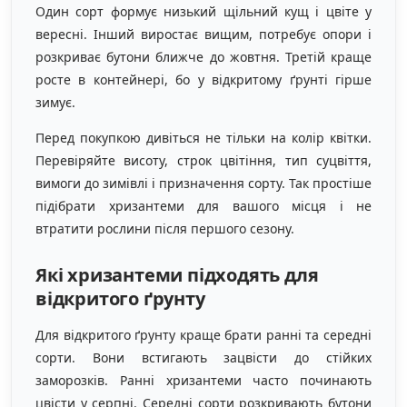
Один сорт формує низький щільний кущ і цвіте у
вересні. Інший виростає вищим, потребує опори і
розкриває бутони ближче до жовтня. Третій краще
росте в контейнері, бо у відкритому ґрунті гірше
зимує.
Перед покупкою дивіться не тільки на колір квітки.
Перевіряйте висоту, строк цвітіння, тип суцвіття,
вимоги до зимівлі і призначення сорту. Так простіше
підібрати хризантеми для вашого місця і не
втратити рослини після першого сезону.
Які хризантеми підходять для
відкритого ґрунту
Для відкритого ґрунту краще брати ранні та середні
сорти. Вони встигають зацвісти до стійких
заморозків. Ранні хризантеми часто починають
цвісти у серпні. Середні сорти розкривають бутони