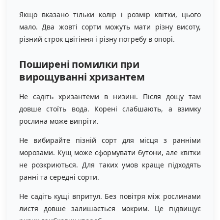
Якщо вказано тільки колір і розмір квітки, цього
мало. Два жовті сорти можуть мати різну висоту,
різний строк цвітіння і різну потребу в опорі.
Поширені помилки при
вирощуванні хризантем
Не садіть хризантеми в низині. Після дощу там
довше стоїть вода. Корені слабшають, а взимку
рослина може випріти.
Не вибирайте пізній сорт для місця з ранніми
морозами. Кущ може сформувати бутони, але квітки
не розкриються. Для таких умов краще підходять
ранні та середні сорти.
Не садіть кущі впритул. Без повітря між рослинами
листя довше залишається мокрим. Це підвищує