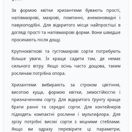
За формою квітки хризантеми бувають прості,
напівмахрові, махрові, помпонні, анемоновидні і
павукоподібні. Для відкритого місця найпростіші в
догляді прості та напівмахрові форми. Вони швидше
просихають після дощу.
Крупноквіткові та густомахрові сорти потребують
більше уваги. Їх краще садити там, де немає
сильного вітру. Якщо осінь часто дощова, таким
рослинам потрібна опора.
Хризантеми вибирають за строком цвітіння,
висотою куща, формою квітки, зимостійкістю і
призначенням сорту. Для відкритого ґрунту краще
брати ранні та середні сорти. Для контейнерів
підходять компактні рослини і мультифлора. Для
зрізу потрібні високі сорти з міцними стеблами.
Якщо ви одразу перевірите ці параметри,