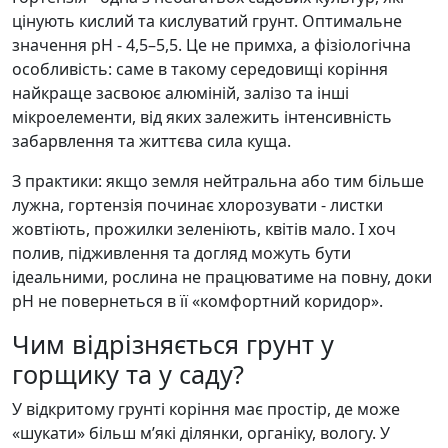
цінують кислий та кислуватий грунт. Оптимальне
значення pH - 4,5–5,5. Це не примха, а фізіологічна
особливість: саме в такому середовищі коріння
найкраще засвоює алюміній, залізо та інші
мікроелементи, від яких залежить інтенсивність
забарвлення та життєва сила куща.
З практики: якщо земля нейтральна або тим більше
лужна, гортензія починає хлорозувати - листки
жовтіють, прожилки зеленіють, квітів мало. І хоч
полив, підживлення та догляд можуть бути
ідеальними, рослина не працюватиме на повну, доки
рН не повернеться в її «комфортний коридор».
Чим відрізняється грунт у
горщику та у саду?
У відкритому грунті коріння має простір, де може
«шукати» більш м’які ділянки, органіку, вологу. У