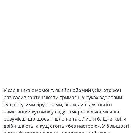
У садівника є момент, який знайомий усім, хто хоч
раз садив гортензію: ти тримаєш у руках здоровий
кущ із тугими бруньками, знаходиш для нього
найкращий куточок у саду… і через кілька місяців
розумієш, що щось пішло не так. Листя блідне, квіти
дрібнішають, а кущ стоїть «без настрою». У більшості
випадків причина одна - неправильний грунт.