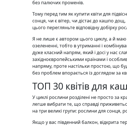
без палючих променів.
Тому перед тим як купити квіти для підвіс
сонця, чи є вітер, чи дістає до кашпо дощ
цього перегляньте відповідну добірку рос
Я не лише є автором цього циклу, а й ма
озелененні, тобто в утриманні і комбінува
дуже класний напрям, який і досі у нас с
західноєвропейськими країнами і особлив
напряму, проте настільки простою, що буд
без проблем впорається із доглядом за кв
ТОП 30 квітів для ка
У циклі рослини розділені не просто за к
легше вибрати те, що справді приживетьс
на три великі групи: рослини для сонця, ро
Якщо у вас південний балкон, відкрита те