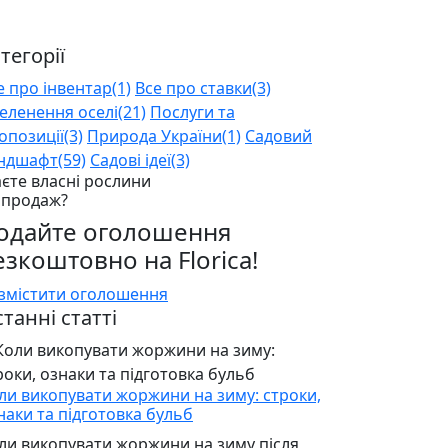
тегорії
е про інвентар
(1)
Все про ставки
(3)
еленення оселі
(21)
Послуги та
опозиції
(3)
Природа України
(1)
Садовий
ндшафт
(59)
Садові ідеї
(3)
єте власні рослини
 продаж?
одайте оголошення
езкоштовно на Florica!
змістити оголошення
танні статті
ли викопувати жоржини на зиму: строки,
наки та підготовка бульб
ли викопувати жоржини на зиму після