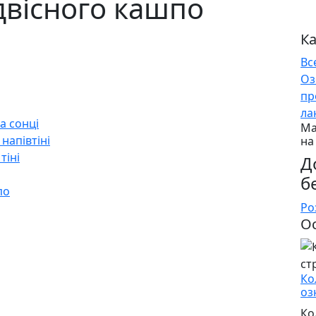
ідвісного кашпо
Ка
Вс
Оз
пр
ла
а сонці
Ма
напівтіні
на
тіні
Д
б
по
Ро
Ос
Ко
оз
Ко