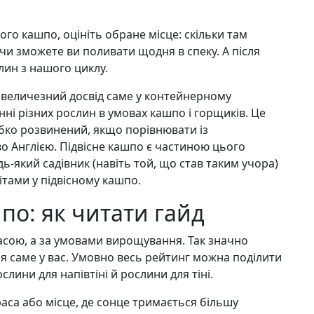
ного кашпо, оцініть обране місце: скільки там
, чи зможете ви поливати щодня в спеку. А після
лин з нашого циклу.
ю величезний досвід саме у контейнерному
нні різних рослин в умовах кашпо і горщиків. Це
лабко розвинений, якщо порівнювати із
о Англією. Підвісне кашпо є частиною цього
ь-який садівник (навіть той, що став таким учора)
ітами у підвісному кашпо.
шпо: як читати гайд
расою, а за умовами вирощування. Так значно
я саме у вас. Умовно весь рейтинг можна поділити
слини для напівтіні й рослини для тіні.
раса або місце, де сонце тримається більшу