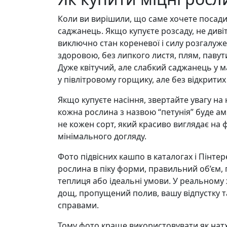
Коли ви вирішили, що саме хочете посад
саджанець. Якщо купуєте розсаду, не дивіт
виключно стан кореневої і силу розгалуж
здоровою, без липкого листя, плям, павут
Дуже квітучий, але слабкий саджанець у 
у півлітровому горщику, але без відкритих 
Якщо купуєте насіння, звертайте увагу на 
кожна рослина з назвою “петунія” буде амп
не кожен сорт, який красиво виглядає на 
мінімального догляду.
Фото підвісних кашпо в каталогах і Пінте
рослина в піку форми, правильний об’єм,
теплиця або ідеальні умови. У реальному 
дощ, пропущений полив, вашу відпустку 
справами.
Тому фото краще використовувати як натх