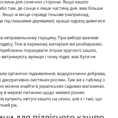
рослини для сонячної сторони. Якщо кашпо
 або там, де сонце є лише частину дня, вам більше
ні. Якщо ж місце справді тіньове (наприклад,
сце під пишними деревами), краще одразу дивитися
 в неправильному горщику. При виборі важливі
 підвісу. Тож в окремому матеріалі ми розбираємо,
к приблизно порахувати літраж круглого кашпо,
е витримують вулицю і чому підвіс має бути не
рали органічні підживлення, водорозчинні добрива,
і декоративно-листяних рослин. Там же є таблиці з
но можна знайти в українських садових магазинах.
му в мережі питанню щодо зимівлі різних
 купують квітучі кашпо на сезон, але є і такі, що
пний рік.
ини для підвісного кашпо