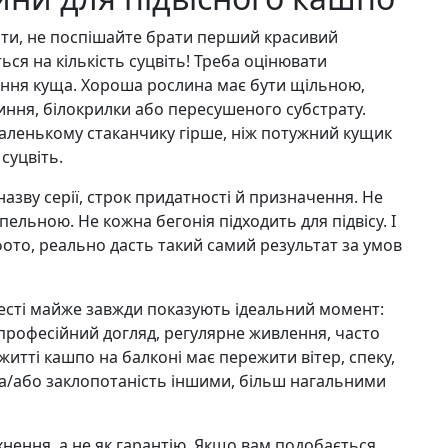
ити, не поспішайте брати перший красивий
ься на кількість суцвіть! Треба оцінювати
ення куща. Хороша рослина має бути щільною,
иння, білокрилки або пересушеного субстрату.
маленькому стаканчику гірше, ніж потужний кущик
суцвіть.
назву серії, строк придатності й призначення. Не
ельною. Не кожна бегонія підходить для підвісу. І
фото, реально дасть такий самий результат за умов
ресті майже завжди показують ідеальний момент:
 професійний догляд, регулярне живлення, часто
житті кашпо на балконі має пережити вітер, спеку,
та/або заклопотаність іншими, більш нагальними
нення, а не як гарантію. Якщо вам подобається