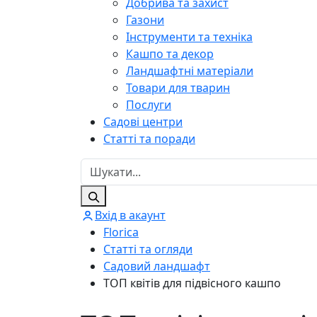
Добрива та захист
Газони
Інструменти та техніка
Кашпо та декор
Ландшафтні матеріали
Товари для тварин
Послуги
Садові центри
Статті та поради
Вхід в акаунт
Florica
Статті та огляди
Садовий ландшафт
ТОП квітів для підвісного кашпо