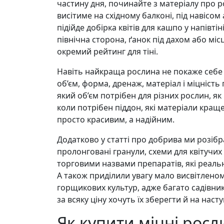
частину дня, починайте з матеріалу про 
висітиме на східному балконі, під навісом
підійде добірка квітів для кашпо у напівті
північна сторона, ґанок під дахом або мі
окремий рейтинг для тіні.
Навіть найкраща рослина не покаже себе
об’єм, форма, дренаж, матеріал і міцність
який об’єм потрібен для різних рослин, я
коли потрібен піддон, які матеріали кращ
просто красивим, а надійним.
Додатково у статті про добрива ми розіб
пролонговані гранули, схеми для квітучих 
торговими назвами препаратів, які реаль
А також приділили увагу мало висвітлено
горщикових культур, адже багато садівників
за всяку ціну хочуть їх зберегти й на насту
Як купити міцні росл