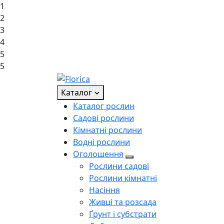
1
2
3
4
5
5
Каталог
Каталог рослин
Садові рослини
Кімнатні рослини
Водні рослини
Оголошення
Рослини садові
Рослини кімнатні
Насіння
Живці та розсада
Ґрунт і субстрати