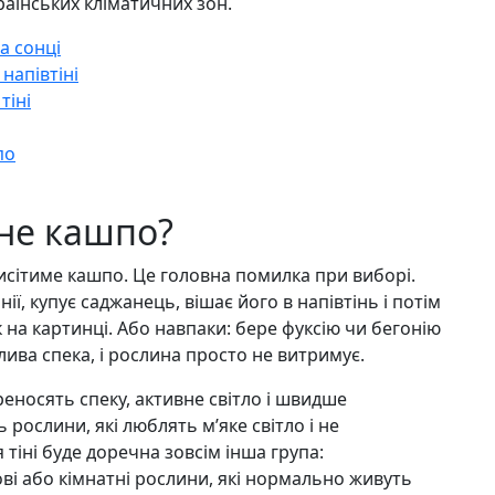
раїнських кліматичних зон.
а сонці
напівтіні
тіні
по
сне кашпо?
висітиме кашпо. Це головна помилка при виборі.
ії, купує саджанець, вішає його в напівтінь і потім
як на картинці. Або навпаки: бере фуксію чи бегонію
лива спека, і рослина просто не витримує.
реносять спеку, активне світло і швидше
ь рослини, які люблять м’яке світло і не
тіні буде доречна зовсім інша група:
ові або кімнатні рослини, які нормально живуть