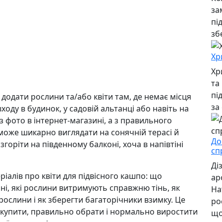
за
пі
зб
Хр
Хр
та
пі
додати рослини та/або квіти там, де немає місця
за
 входу в будинок, у садовій альтанці або навіть на
з фото в інтернет-магазині, а з правильного
 може шикарно виглядати на сонячній терасі й
До
згоріти на південному балконі, хоча в напівтіні
сп
Ді
ріалів про квіти для підвісного кашпо: що
ар
іні, які рослини витримують справжню тінь, як
На
ослини і як зберегти багаторічники взимку. Це
ро
о купити, правильно обрати і нормально виростити
що