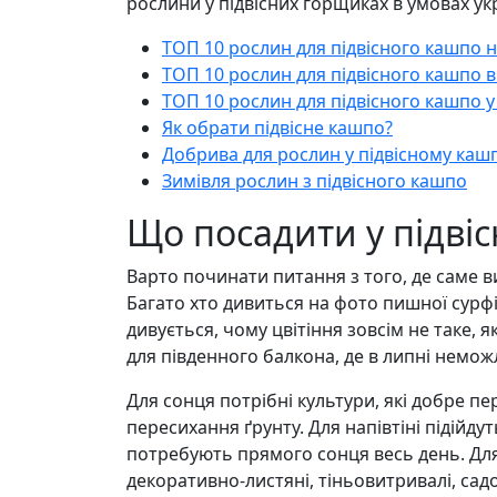
рослини у підвісних горщиках в умовах ук
ТОП 10 рослин для підвісного кашпо н
ТОП 10 рослин для підвісного кашпо в 
ТОП 10 рослин для підвісного кашпо у 
Як обрати підвісне кашпо?
Добрива для рослин у підвісному каш
Зимівля рослин з підвісного кашпо
Що посадити у підві
Варто починати питання з того, де саме 
Багато хто дивиться на фото пишної сурфін
дивується, чому цвітіння зовсім не таке, 
для південного балкона, де в липні немож
Для сонця потрібні культури, які добре пе
пересихання ґрунту. Для напівтіні підійдут
потребують прямого сонця весь день. Для 
декоративно-листяні, тіньовитривалі, сад