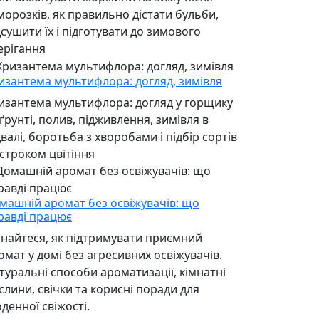
морозків, як правильно дістати бульби,
дсушити їх і підготувати до зимового
ерігання
изантема мультифлора: догляд, зимівля
изантема мультифлора: догляд у горщику
 ґрунті, полив, підживлення, зимівля в
двалі, боротьба з хворобами і підбір сортів
 строком цвітіння
машній аромат без освіжувачів: що
равді працює
знайтеся, як підтримувати приємний
омат у домі без агресивних освіжувачів.
туральні способи ароматизації, кімнатні
слини, свічки та корисні поради для
денної свіжості.