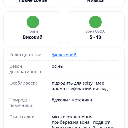
Повне сонце
Низька
полив
зона USDA
Високий
5 - 10
Колір цвітіння:
фіолетовий
Сезон
осінь
декоративності:
Особливості:
підходить для зрізу · має
аромат · ефектний вигляд
Природні
бджоли · метелики
помічники:
Стилі садів:
міське озеленення ·
прибережна зона · подвір'я ·
бідні грунти · альпійська гірка