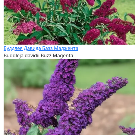
Буддлея Давида Базз Маджента
Buddleja davidii Buzz Magenta