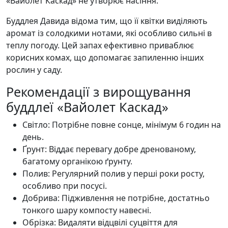
«Вайолет Каскад» не утворює насіння.
Буддлея Давида відома тим, що її квітки виділяють
аромат із солодкими нотами, які особливо сильні в
теплу погоду. Цей запах ефективно приваблює
корисних комах, що допомагає запиленню інших
рослин у саду.
Рекомендації з вирощування
буддлеї «Вайолет Каскад»
Світло: Потрібне повне сонце, мінімум 6 годин на
день.
Ґрунт: Віддає перевагу добре дренованому,
багатому органікою ґрунту.
Полив: Регулярний полив у перші роки росту,
особливо при посусі.
Добрива: Підживлення не потрібне, достатньо
тонкого шару компосту навесні.
Обрізка: Видаляти відцвілі суцвіття для