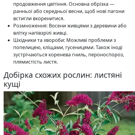
продовження цвітіння. Основна обрізка —
ранньої або середньої весни, щоб нові пагони
встигли вкоренитися.
Розмноження: Восени живцями з деревини або
влітку напівзрілі живці.
Шкідники та хвороби: Можливі проблеми з
попелицею, кліщами, гусеницями. Також іноді
зустрічаються коренева гниль, пероноспороз,
плямистість листя.
Добірка схожих рослин: листяні
кущі