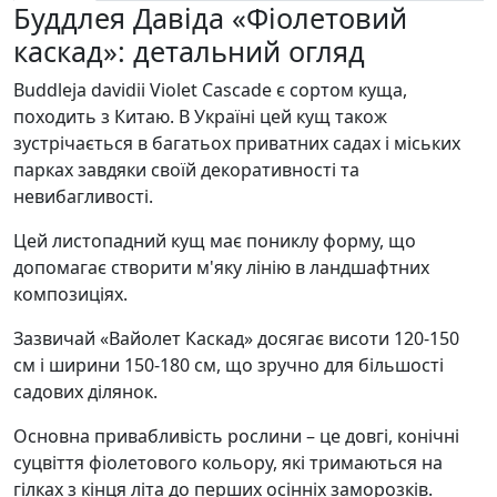
Буддлея Давіда «Фіолетовий
каскад»: детальний огляд
Buddleja davidii Violet Cascade є сортом куща,
походить з Китаю. В Україні цей кущ також
зустрічається в багатьох приватних садах і міських
парках завдяки своїй декоративності та
невибагливості.
Цей листопадний кущ має пониклу форму, що
допомагає створити м'яку лінію в ландшафтних
композиціях.
Зазвичай «Вайолет Каскад» досягає висоти 120-150
см і ширини 150-180 см, що зручно для більшості
садових ділянок.
Основна привабливість рослини – це довгі, конічні
суцвіття фіолетового кольору, які тримаються на
гілках з кінця літа до перших осінніх заморозків.