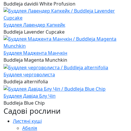
Buddleja davidii White Profusion
Буддлея Лавендер Капкейк
Buddleja Lavender Cupcake
Буддлея Маджента Манчкін
Buddleja Magenta Munchkin
Буддлея черговолиста
Buddleja alternifolia
Буддлея Давіда Блу Чіп
Buddleja Blue Chip
Садові рослини
Листяні кущі
Абелія