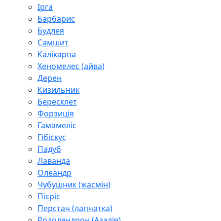
Ірга
Барбарис
Будлея
Самшит
Калікарпа
Хеномелес (айва)
Дерен
Кизильник
Бересклет
Форзиція
Гамамеліс
Гібіскус
Падуб
Лаванда
Олеандр
Чубушник (жасмін)
Пієріс
Перстач (лапчатка)
Рододендрон (Азалія)