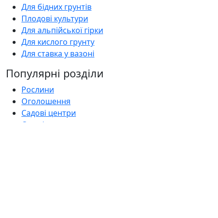
Для бідних грунтів
Плодові культури
Для альпійської гірки
Для кислого грунту
Для ставка у вазоні
Популярні розділи
Рослини
Оголошення
Садові центри
Статті
Поширені запитання
Florica.com.ua
Про нас
Контакти
Умови використання
Політика приватності