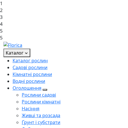
1
2
3
4
5
5
Каталог
Каталог рослин
Садові рослини
Кімнатні рослини
Водні рослини
Оголошення
Рослини садові
Рослини кімнатні
Насіння
Живці та розсада
Ґрунт і субстрати