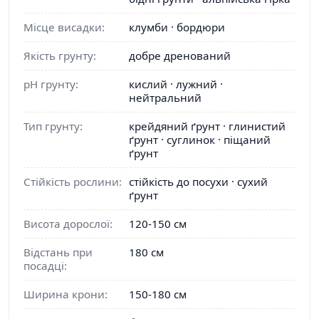
Місце висадки:
клумби · бордюри
Якість грунту:
добре дренований
pH грунту:
кислий · лужний ·
нейтральний
Тип грунту:
крейдяний ґрунт · глинистий
ґрунт · суглинок · піщаний
ґрунт
Стійкість рослини:
стійкість до посухи · сухий
ґрунт
Висота дорослої:
120-150 см
Відстань при
180 см
посадці:
Ширина крони:
150-180 см