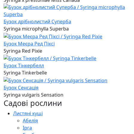
Бузок дрібнолистий Суперба
Syringa microphylla Superba
Бузок Меєра Ред Піксі
Syringa Red Pixie
Бузок Тінкербелл
Syringa Tinkerbelle
Бузок Сенсація
Syringa vulgaris Sensation
Садові рослини
Листяні кущі
Абелія
Ірга