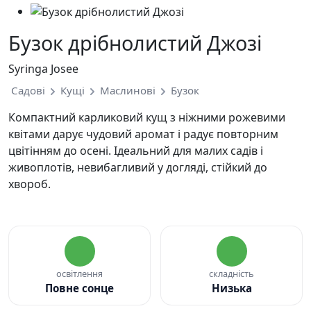
Бузок дрібнолистий Джозі
Syringa Josee
Садові
Кущі
Маслинові
Бузок
Компактний карликовий кущ з ніжними рожевими
квітами дарує чудовий аромат і радує повторним
цвітінням до осені. Ідеальний для малих садів і
живоплотів, невибагливий у догляді, стійкий до
хвороб.
освітлення
складність
Повне сонце
Низька