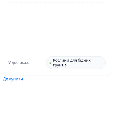
Рослини для бідних
У добірках:
грунтів
Де купити