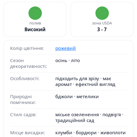
полив
зона USDA
Високий
3 - 7
Колір цвітіння:
рожевий
Сезон
осінь · літо
декоративності:
Особливості:
підходить для зрізу · має
аромат · ефектний вигляд
Природні
бджоли · метелики
помічники:
Стилі садів:
міське озеленення · подвір'я ·
традиційний сад
Місце висадки:
клумби · бордюри · живоплоти