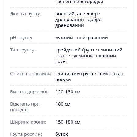
· зелені перегородки
Якість грунту:
вологий, але добре
дренований · добре
дренований
pH грунту:
лужний · нейтральний
Тип грунту:
крейдяний ґрунт · глинистий
ґрунт · суглинок · піщаний
ґрунт
Стійкість рослини:
глинистий ґрунт · стійкість до
посухи
Висота дорослої:
120-180 см
Відстань при
180 см
посадці:
Ширина крони:
150-180 см
Група рослин:
бузок