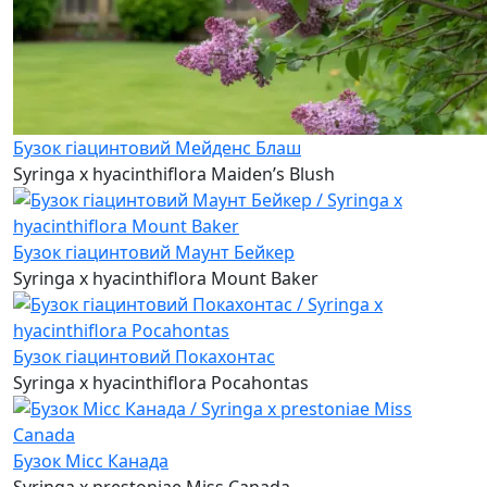
Бузок гіацинтовий Мейденс Блаш
Syringa x hyacinthiflora Maiden’s Blush
Бузок гіацинтовий Маунт Бейкер
Syringa x hyacinthiflora Mount Baker
Бузок гіацинтовий Покахонтас
Syringa x hyacinthiflora Pocahontas
Бузок Місс Канада
Syringa x prestoniae Miss Canada