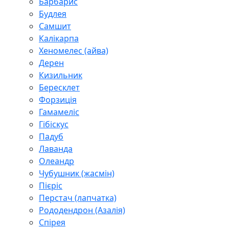
Барбарис
Будлея
Самшит
Калікарпа
Хеномелес (айва)
Дерен
Кизильник
Бересклет
Форзиція
Гамамеліс
Гібіскус
Падуб
Лаванда
Олеандр
Чубушник (жасмін)
Пієріс
Перстач (лапчатка)
Рододендрон (Азалія)
Спірея