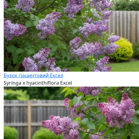
Бузок гіацинтовий Ексел
Syringa x hyacinthiflora Excel