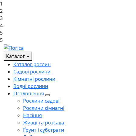
1
2
3
4
5
5
Каталог
Каталог рослин
Садові рослини
Кімнатні рослини
Водні рослини
Оголошення
Рослини садові
Рослини кімнатні
Насіння
Живці та розсада
Ґрунт і субстрати