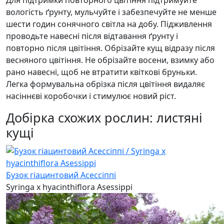
вологість ґрунту, мульчуйте і забезпечуйте не менше
шести годин сонячного світла на добу. Підживлення
проводьте навесні після відтавання ґрунту і
повторно після цвітіння. Обрізайте кущ відразу після
весняного цвітіння. Не обрізайте восени, взимку або
рано навесні, щоб не втратити квіткові бруньки.
Легка формувальна обрізка після цвітіння видаляє
насіннєві коробочки і стимулює новий ріст.
Добірка схожих рослин: листяні
кущі
Бузок гіацинтовий Асессіппі
Syringa x hyacinthiflora Asessippi