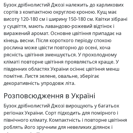
Бузок дрібнолистий Джозі належить до карликових
сортів з компактною округлою кроною. Кущ має
висоту 120-180 см і ширину 150-180 см. Квітки зібрані
у суцвіття, мають лавандово-рожевий відтінок і
виражений аромат. Основне цвітіння припадає на
кінець весни. Після короткого періоду спокою
рослина може цвісти повторно до осені, хоча
рясність цвітіння зменшується. У прохолодному
кліматі повторне цвітіння проявляється краще. У
південних областях України осіннє цвітіння менш
помітне. Листя зелене, овальне, зберігає
декоративність упродовж літа.
Розповсюдження в Україні
Бузок дрібнолистий Джозі вирощують у багатьох
регіонах України. Сорт підходить для помірного і
північного клімату. Компактність і повторне цвітіння
роблять його зручним для невеликих ділянок і