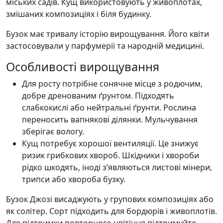
міських садів. Кущ використовують у живоплотах,
змішаних композиціях і біля будинку.
Бузок має тривалу історію вирощування. Його квіти
застосовували у парфумерії та народній медицині.
Особливості вирощування
Для росту потрібне сонячне місце з родючим,
добре дренованим ґрунтом. Підходять
слабкокислі або нейтральні ґрунти. Рослина
переносить вапнякові ділянки. Мульчування
зберігає вологу.
Кущ потребує хорошої вентиляції. Це знижує
ризик грибкових хвороб. Шкідники і хвороби
рідко шкодять, іноді з’являються листові мінери,
трипси або хвороба бузку.
Бузок Джозі висаджують у групових композиціях або
як солітер. Сорт підходить для бордюрів і живоплотів.
Для підтримки повторного цвітіння підтримуйте