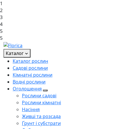
1
2
3
4
5
5
Каталог
Каталог рослин
Садові рослини
Кімнатні рослини
Водні рослини
Оголошення
Рослини садові
Рослини кімнатні
Насіння
Живці та розсада
Ґрунт і субстрати