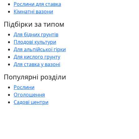
Рослини для ставка
Кімнатні вазони
Підбірки за типом
Для бідних грунтів
Плодові культури
Для альпійської гірки
Для кислого грунту
Для ставка у вазоні
Популярні розділи
Рослини
Оголошення
Садові центри
Статті
Поширені запитання
Florica.com.ua