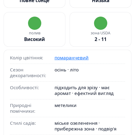
Повне сонце
Низька
полив
зона USDA
Високий
2 - 11
Колір цвітіння:
помаранчевий
Сезон
осінь · літо
декоративності:
Особливості:
підходить для зрізу · має
аромат · ефектний вигляд
Природні
метелики
помічники:
Стилі садів:
міське озеленення ·
прибережна зона · подвір'я