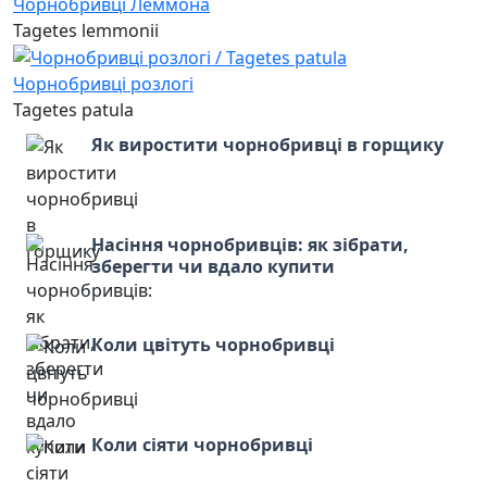
Чорнобривці Леммона
Tagetes lemmonii
Чорнобривці розлогі
Tagetes patula
Як виростити чорнобривці в горщику
Насіння чорнобривців: як зібрати,
зберегти чи вдало купити
Коли цвітуть чорнобривці
Коли сіяти чорнобривці