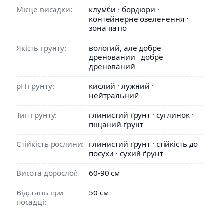
Місце висадки:
клумби · бордюри ·
контейнерне озеленення ·
зона патіо
Якість грунту:
вологий, але добре
дренований · добре
дренований
pH грунту:
кислий · лужний ·
нейтральний
Тип грунту:
глинистий ґрунт · суглинок ·
піщаний ґрунт
Стійкість рослини:
глинистий ґрунт · стійкість до
посухи · сухий ґрунт
Висота дорослої:
60-90 см
Відстань при
50 см
посадці: