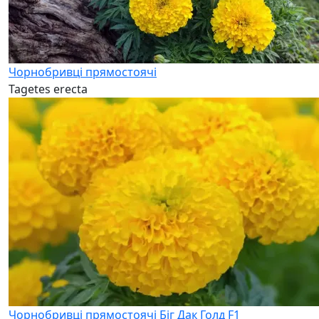
Чорнобривці прямостоячі
Tagetes erecta
Чорнобривці прямостоячі Біг Дак Голд F1