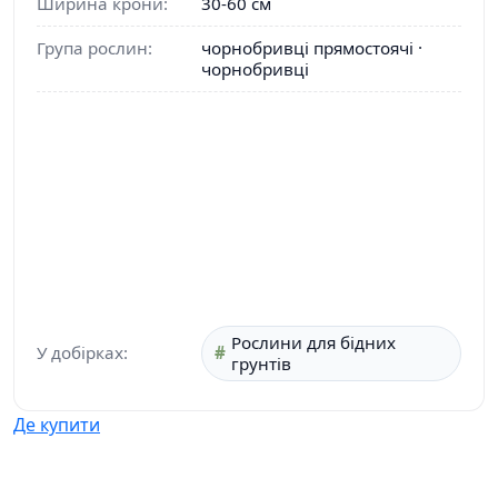
Ширина крони:
30-60 см
Група рослин:
чорнобривці прямостоячі ·
чорнобривці
Рослини для бідних
У добірках:
грунтів
Де купити