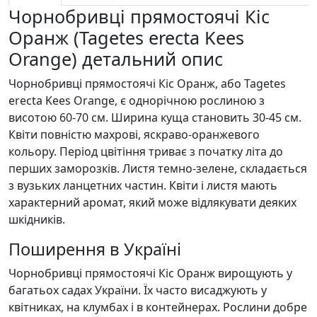
Чорнобривці прямостоячі Кіс
Оранж (Tagetes erecta Kees
Orange) детальний опис
Чорнобривці прямостоячі Кіс Оранж, або Tagetes
erecta Kees Orange, є однорічною рослиною з
висотою 60-70 см. Ширина куща становить 30-45 см.
Квіти повністю махрові, яскраво-оранжевого
кольору. Період цвітіння триває з початку літа до
перших заморозків. Листя темно-зелене, складається
з вузьких ланцетних частин. Квіти і листя мають
характерний аромат, який може відлякувати деяких
шкідників.
Поширення в Україні
Чорнобривці прямостоячі Кіс Оранж вирощують у
багатьох садах України. Їх часто висаджують у
квітниках, на клумбах і в контейнерах. Рослини добре