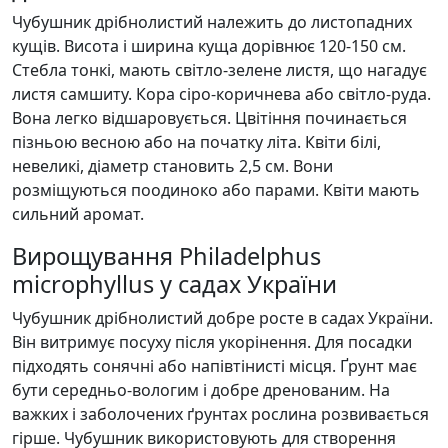
Чубушник дрібнолистий належить до листопадних
кущів. Висота і ширина куща дорівнює 120-150 см.
Стебла тонкі, мають світло-зелене листя, що нагадує
листя самшиту. Кора сіро-коричнева або світло-руда.
Вона легко відшаровується. Цвітіння починається
пізньою весною або на початку літа. Квіти білі,
невеликі, діаметр становить 2,5 см. Вони
розміщуються поодиноко або парами. Квіти мають
сильний аромат.
Вирощування Philadelphus
microphyllus у садах України
Чубушник дрібнолистий добре росте в садах України.
Він витримує посуху після укорінення. Для посадки
підходять сонячні або напівтінисті місця. Ґрунт має
бути середньо-вологим і добре дренованим. На
важких і заболочених ґрунтах рослина розвивається
гірше. Чубушник використовують для створення