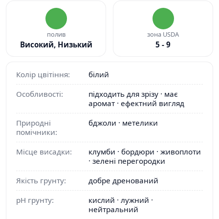
полив
зона USDA
Високий, Низький
5 - 9
Колір цвітіння:
білий
Особливості:
підходить для зрізу · має
аромат · ефектний вигляд
Природні
бджоли · метелики
помічники:
Місце висадки:
клумби · бордюри · живоплоти
· зелені перегородки
Якість грунту:
добре дренований
pH грунту:
кислий · лужний ·
нейтральний