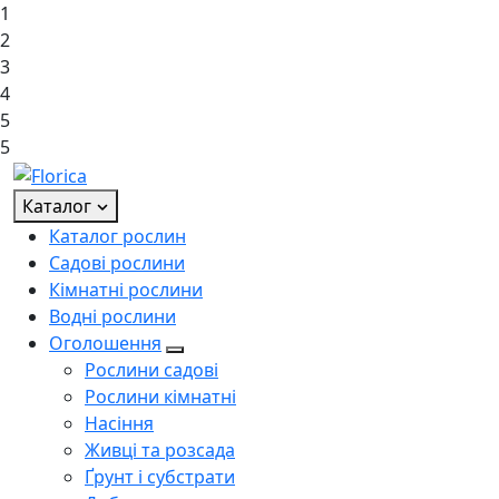
1
2
3
4
5
5
Каталог
Каталог рослин
Садові рослини
Кімнатні рослини
Водні рослини
Оголошення
Рослини садові
Рослини кімнатні
Насіння
Живці та розсада
Ґрунт і субстрати