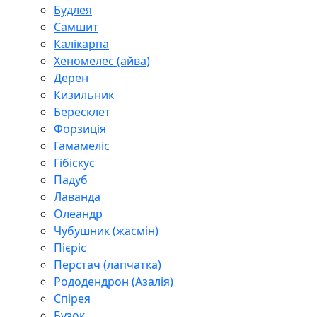
Будлея
Самшит
Калікарпа
Хеномелес (айва)
Дерен
Кизильник
Бересклет
Форзиція
Гамамеліс
Гібіскус
Падуб
Лаванда
Олеандр
Чубушник (жасмін)
Пієріс
Перстач (лапчатка)
Рододендрон (Азалія)
Спірея
Бузок