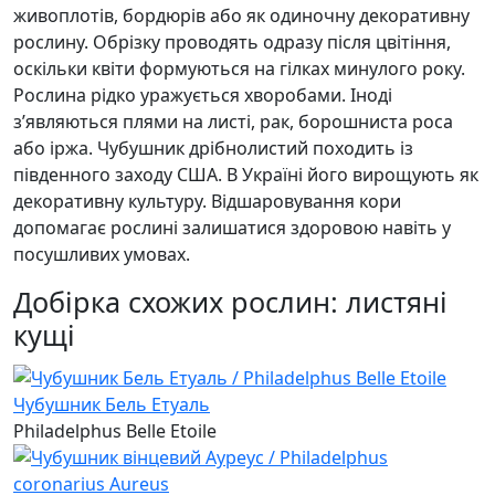
живоплотів, бордюрів або як одиночну декоративну
рослину. Обрізку проводять одразу після цвітіння,
оскільки квіти формуються на гілках минулого року.
Рослина рідко уражується хворобами. Іноді
з’являються плями на листі, рак, борошниста роса
або іржа. Чубушник дрібнолистий походить із
південного заходу США. В Україні його вирощують як
декоративну культуру. Відшаровування кори
допомагає рослині залишатися здоровою навіть у
посушливих умовах.
Добірка схожих рослин: листяні
кущі
Чубушник Бель Етуаль
Philadelphus Belle Etoile