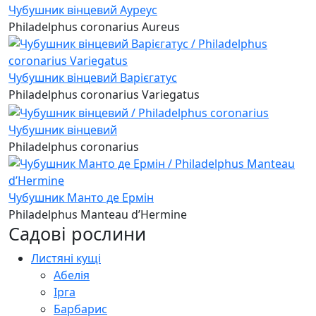
Чубушник вінцевий Ауреус
Philadelphus coronarius Aureus
Чубушник вінцевий Варієгатус
Philadelphus coronarius Variegatus
Чубушник вінцевий
Philadelphus coronarius
Чубушник Манто де Ермін
Philadelphus Manteau d’Hermine
Садові рослини
Листяні кущі
Абелія
Ірга
Барбарис