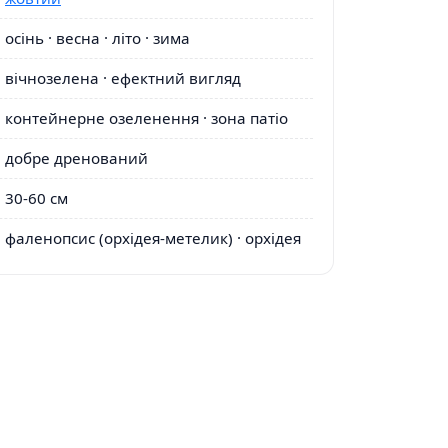
осінь · весна · літо · зима
вічнозелена · ефектний вигляд
контейнерне озеленення · зона патіо
добре дренований
30-60 см
фаленопсис (орхідея-метелик) · орхідея