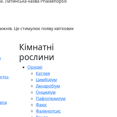
х. Латинська назва Phalaenopsis
тижнів. Це стимулює появу квіткових
Кімнатні
рослини
Орхідеї
Катлея
Цимбідіум
Дендробіум
Онцидіум
Пафіопедилум
Фаюс
Фаленопсис