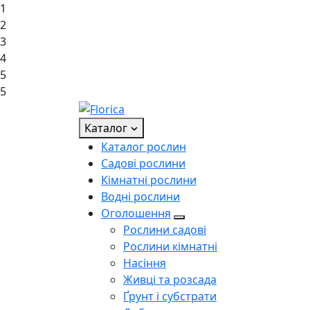
1
2
3
4
5
5
Каталог
Каталог рослин
Садові рослини
Кімнатні рослини
Водні рослини
Оголошення
Рослини садові
Рослини кімнатні
Насіння
Живці та розсада
Ґрунт і субстрати