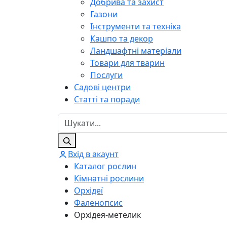
Добрива та захист
Газони
Інструменти та техніка
Кашпо та декор
Ландшафтні матеріали
Товари для тварин
Послуги
Садові центри
Статті та поради
Вхід в акаунт
Каталог рослин
Кімнатні рослини
Орхідеї
Фаленопсис
Орхідея-метелик