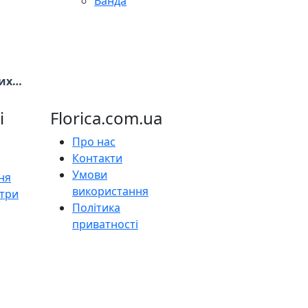
Ванда
них
х
і
Florica.com.ua
Про нас
Контакти
Умови
ня
використання
нтри
Політика
приватності