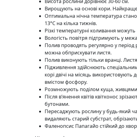
Висота рослини дорівнює 30-60 см.
Вирощують на основі кори. Найкраще р
Оптимальна нічна температура станов
13°C на кілька тижнів.
Різкі температурні коливання можуть
Вологість повітря підтримують у межа
Полив проводять регулярно у період р
можна обприскувати листя.
Полив виконують тільки вранці. Листя
Підживлення здійснюють спеціальними
корі двічі на місяць використовують
вмістом фосфору.
Розмножують поділом куща, живцями 
Після в’янення квітів квітконос зріза
бутонами.
Пересаджують рослину у будь-який час
видаляють старий субстрат, обрізають 
Фаленопсис Папагайо стійкий до хворо