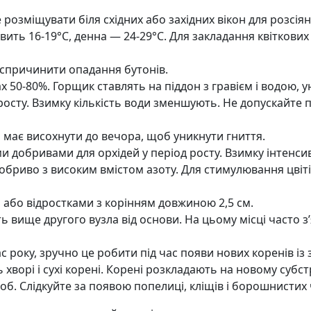
озміщувати біля східних або західних вікон для розсіяно
ить 16-19°C, денна — 24-29°C. Для закладання квіткови
 спричинити опадання бутонів.
х 50-80%. Горщик ставлять на піддон з гравієм і водою, 
осту. Взимку кількість води зменшують. Не допускайте п
 має висохнути до вечора, щоб уникнути гниття.
 добривами для орхідей у період росту. Взимку інтенс
 добриво з високим вмістом азоту. Для стимулювання цві
або відростками з корінням довжиною 2,5 см.
ють вище другого вузла від основи. На цьому місці часто 
 року, зручно це робити під час появи нових коренів і
хворі і сухі корені. Корені розкладають на новому субст
б. Слідкуйте за появою попелиці, кліщів і борошнистих 