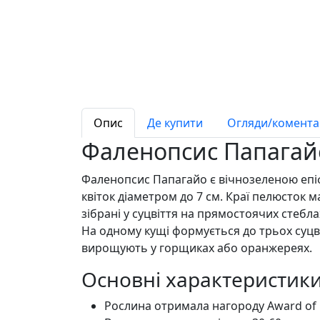
Опис
Де купити
Огляди/коментар
Фаленопсис Папагайо
Фаленопсис Папагайо є вічнозеленою епіф
квіток діаметром до 7 см. Краї пелюсток м
зібрані у суцвіття на прямостоячих стебл
На одному кущі формується до трьох суцві
вирощують у горщиках або оранжереях.
Основні характеристик
Рослина отримала нагороду Award of G