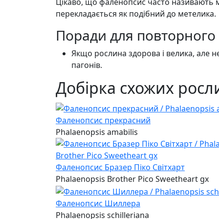
Цікаво, що фаленопсис часто називають м
перекладається як подібний до метелика.
Поради для повторного 
Якщо рослина здорова і велика, але н
пагонів.
Добірка схожих росли
Фаленопсис прекрасний
Phalaenopsis amabilis
Фаленопсис Бразер Піко Світхарт
Phalaenopsis Brother Pico Sweetheart gx
Фаленопсис Шиллера
Phalaenopsis schilleriana