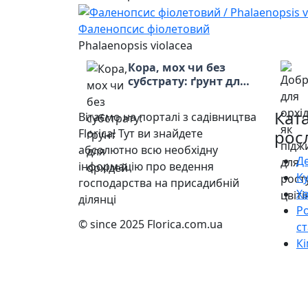
Фаленопсис фіолетовий
Phalaenopsis violacea
Кора, мох чи без
субстрату: ґрунт для
орхідей
Кат
Вітаємо на порталі з садівництва
Florica! Тут ви знайдете
рос
абсолютно всю необхідну
Д
інформацію про ведення
К
господарства на присадибній
Х
ділянці
Р
© since 2025 Florica.com.ua
ст
Кі