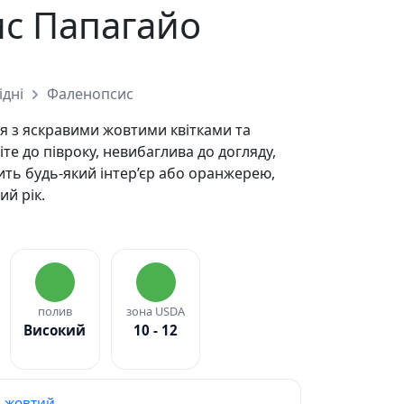
с Папагайо
ідні
Фаленопсис
я з яскравими жовтими квітками та
е до півроку, невибаглива до догляду,
сить будь-який інтер’єр або оранжерею,
ий рік.
полив
зона USDA
Високий
10 - 12
жовтий