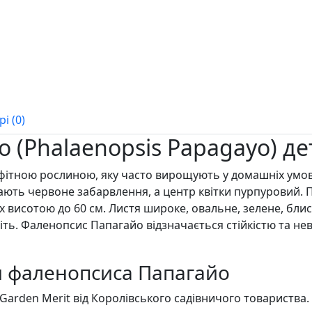
і (0)
 (Phalaenopsis Papagayo) д
ітною рослиною, яку часто вирощують у домашніх умова
ають червоне забарвлення, а центр квітки пурпуровий. Пе
ах висотою до 60 см. Листя широке, овальне, зелене, бли
ть. Фаленопсис Папагайо відзначається стійкістю та нев
и фаленопсиса Папагайо
arden Merit від Королівського садівничого товариства.