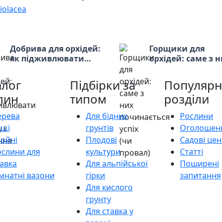
Добрива для орхідей:
Горщики для
як підживлювати
орхідей: саме з 
для росту і цвітіння
починається успі
(чи провал)
алог
Підбірки за
Популярн
лин
типом
розділи
ерева
Для бідних
Рослини
ущі
грунтів
Оголошен
войні
Плодові
Садові це
ослини для
культури
Статті
авка
Для альпійської
Поширені
мнатні вазони
гірки
запитання
Для кислого
грунту
Для ставка у