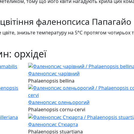
етеликом, тому що його квіти нагадують крила цих кома
цвітіння фаленопсиса Папагайо
е цвіте, знизьте температуру на 5°C протягом чотирьох 
н: орхідеї
Фаленопсис чарівний
Phalaenopsis bellina
Фаленопсис оленьорогий
Phalaenopsis cornu-cervi
Фаленопсис Стюарта
Phalaenopsis stuartiana