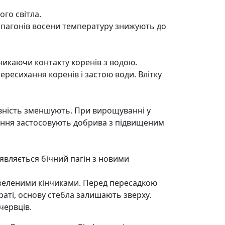
го світла.
х пагонів восени температуру знижують до
уникаючи контакту коренів з водою.
ересихання коренів і застою води. Влітку
ивність зменшують. При вирощуванні у
тіння застосовують добрива з підвищеним
з’являється бічний пагін з новими
з зеленими кінчиками. Перед пересадкою
раті, основу стебла залишають зверху.
червців.