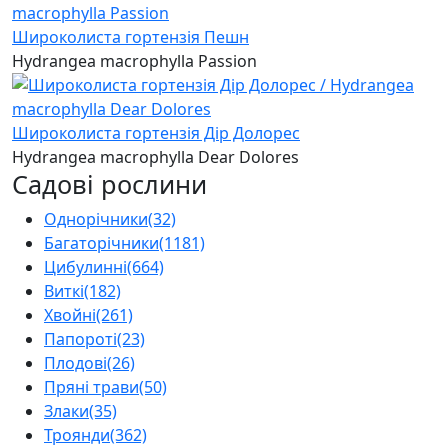
Широколиста гортензія Пешн
Hydrangea macrophylla Passion
Широколиста гортензія Дір Долорес
Hydrangea macrophylla Dear Dolores
Садові рослини
Однорічники
(32)
Багаторічники
(1181)
Цибулинні
(664)
Виткі
(182)
Хвойні
(261)
Папороті
(23)
Плодові
(26)
Пряні трави
(50)
Злаки
(35)
Троянди
(362)