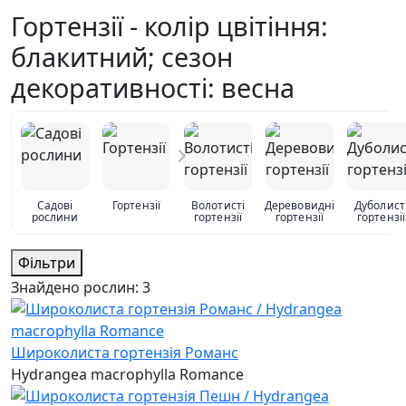
Гортензії - колір цвітіння:
блакитний; сезон
декоративності: весна
Садові
Гортензії
Волотисті
Деревовидні
Дуболист
рослини
гортензії
гортензії
гортензії
Фільтри
Знайдено рослин:
3
Широколиста гортензія Романс
Hydrangea macrophylla Romance