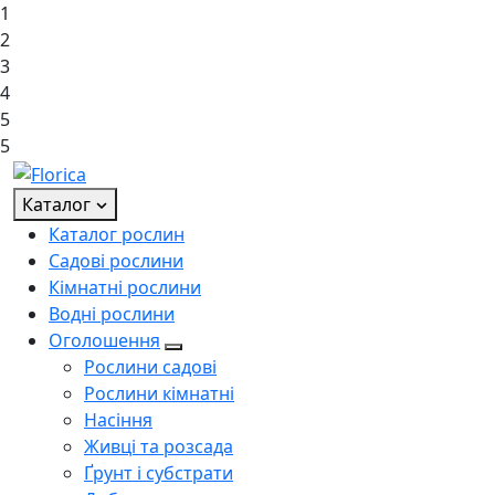
1
2
3
4
5
5
Каталог
Каталог рослин
Садові рослини
Кімнатні рослини
Водні рослини
Оголошення
Рослини садові
Рослини кімнатні
Насіння
Живці та розсада
Ґрунт і субстрати