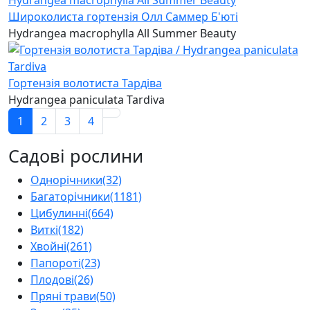
Широколиста гортензія Олл Саммер Б'юті
Hydrangea macrophylla All Summer Beauty
Гортензія волотиста Тардіва
Hydrangea paniculata Tardiva
1
2
3
4
Садові рослини
Однорічники
(32)
Багаторічники
(1181)
Цибулинні
(664)
Виткі
(182)
Хвойні
(261)
Папороті
(23)
Плодові
(26)
Пряні трави
(50)