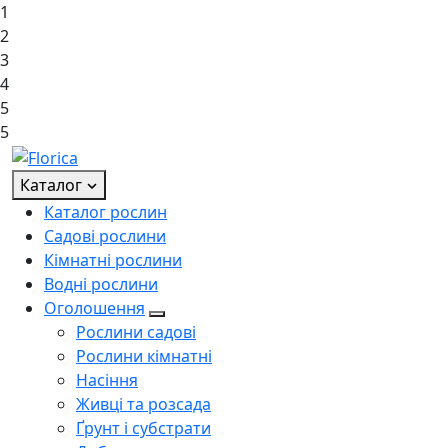
1
2
3
4
5
5
Каталог
Каталог рослин
Садові рослини
Кімнатні рослини
Водні рослини
Оголошення
Рослини садові
Рослини кімнатні
Насіння
Живці та розсада
Ґрунт і субстрати