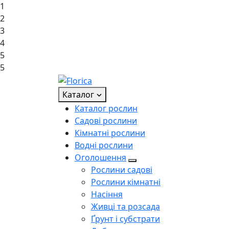
1
2
3
4
5
5
Каталог
Каталог рослин
Садові рослини
Кімнатні рослини
Водні рослини
Оголошення
Рослини садові
Рослини кімнатні
Насіння
Живці та розсада
Ґрунт і субстрати