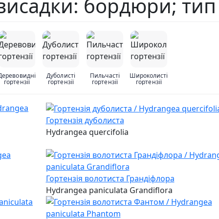
е висадки: бордюри; тип
Деревовидні
Дуболисті
Пильчасті
Широколисті
гортензії
гортензії
гортензії
гортензії
Гортензія дуболиста
Hydrangea quercifolia
Гортензія волотиста Грандіфлора
Hydrangea paniculata Grandiflora