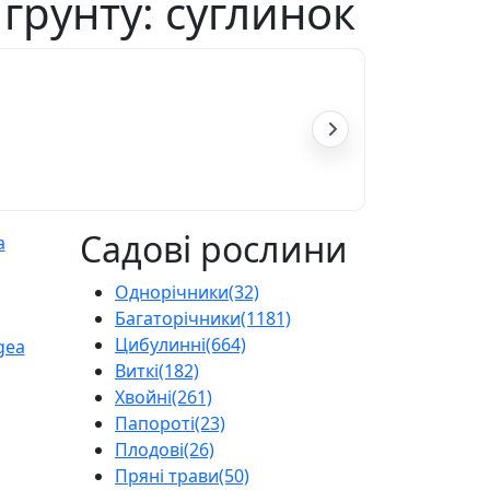
 грунту: суглинок
Садові рослини
Однорічники
(32)
Багаторічники
(1181)
Цибулинні
(664)
Виткі
(182)
Хвойні
(261)
Папороті
(23)
Плодові
(26)
Пряні трави
(50)