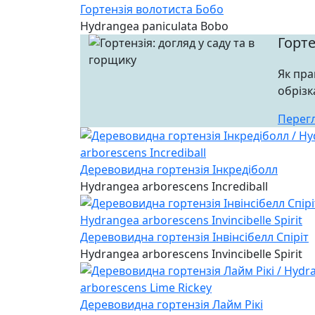
Гортензія волотиста Бобо
Hydrangea paniculata Bobo
Горте
Як пра
обрізк
Перег
Деревовидна гортензія Інкредіболл
Hydrangea arborescens Incrediball
Деревовидна гортензія Інвінсібелл Спіріт
Hydrangea arborescens Invincibelle Spirit
Деревовидна гортензія Лайм Рікі