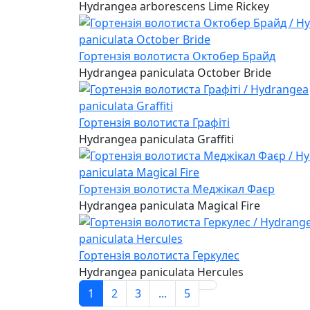
Hydrangea arborescens Lime Rickey
Гортензія волотиста Октобер Брайд
Hydrangea paniculata October Bride
Гортензія волотиста Графіті
Hydrangea paniculata Graffiti
Гортензія волотиста Меджікал Фаєр
Hydrangea paniculata Magical Fire
Гортензія волотиста Геркулес
Hydrangea paniculata Hercules
1
2
3
...
5