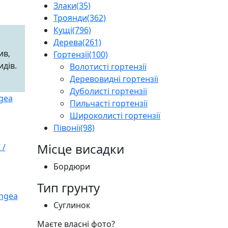
Злаки
(35)
Троянди
(362)
Кущі
(796)
Дерева
(261)
ив,
Гортензії
(100)
идів.
Волотисті гортензії
Деревовидні гортензії
Дуболисті гортензії
Пильчасті гортензії
Широколисті гортензії
Півонії
(98)
Місце висадки
Бордюри
Тип грунту
Суглинок
Маєте власні фото?