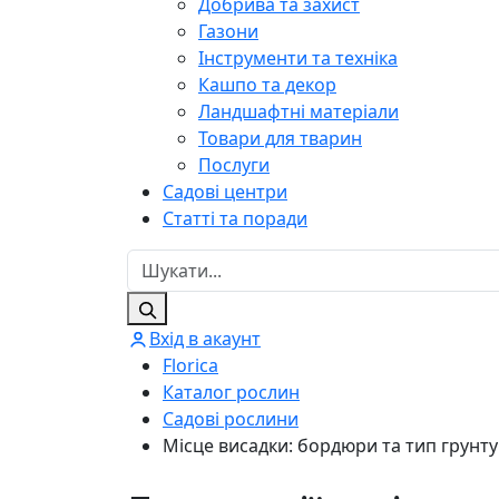
Добрива та захист
Газони
Інструменти та техніка
Кашпо та декор
Ландшафтні матеріали
Товари для тварин
Послуги
Садові центри
Статті та поради
Вхід в акаунт
Florica
Каталог рослин
Садові рослини
Місце висадки: бордюри та тип грунту: