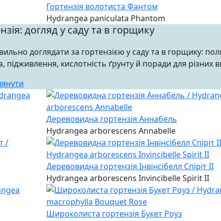
Гортензія волотиста Фантом
Hydrangea paniculata Phantom
нзія: догляд у саду та в горщику
вильно доглядати за гортензією у саду та в горщику: пол
а, підживлення, кислотність ґрунту й поради для різних в
лянути
Деревовидна гортензія Аннабель
Hydrangea arborescens Annabelle
Деревовидна гортензія Інвінсібелл Спіріт II
Hydrangea arborescens Invincibelle Spirit II
Широколиста гортензія Букет Роуз