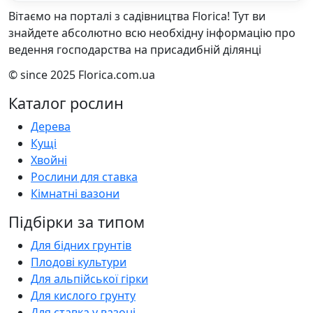
Вітаємо на порталі з садівництва Florica! Тут ви
знайдете абсолютно всю необхідну інформацію про
ведення господарства на присадибній ділянці
© since 2025 Florica.com.ua
Каталог рослин
Дерева
Кущі
Хвойні
Рослини для ставка
Кімнатні вазони
Підбірки за типом
Для бідних грунтів
Плодові культури
Для альпійської гірки
Для кислого грунту
Для ставка у вазоні