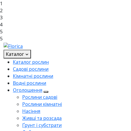
1
2
3
4
5
5
Каталог
Каталог рослин
Садові рослини
Кімнатні рослини
Водні рослини
Оголошення
Рослини садові
Рослини кімнатні
Насіння
Живці та розсада
Ґрунт і субстрати