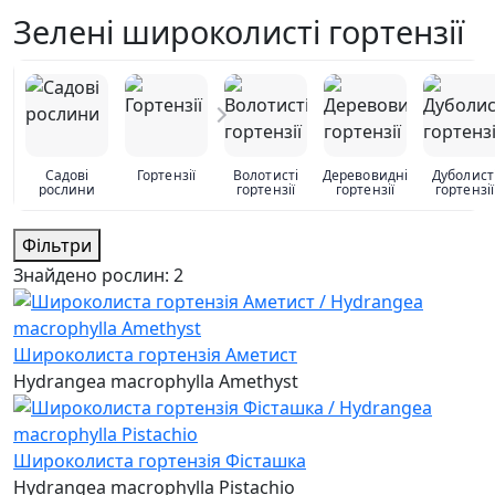
Зелені широколисті гортензії
Садові
Гортензії
Волотисті
Деревовидні
Дуболист
рослини
гортензії
гортензії
гортензії
Фільтри
Знайдено рослин:
2
Широколиста гортензія Аметист
Hydrangea macrophylla Amethyst
Широколиста гортензія Фісташка
Hydrangea macrophylla Pistachio