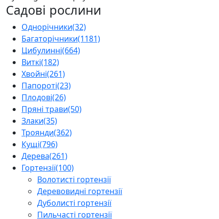
Садові рослини
Однорічники
(32)
Багаторічники
(1181)
Цибулинні
(664)
Виткі
(182)
Хвойні
(261)
Папороті
(23)
Плодові
(26)
Пряні трави
(50)
Злаки
(35)
Троянди
(362)
Кущі
(796)
Дерева
(261)
Гортензії
(100)
Волотисті гортензії
Деревовидні гортензії
Дуболисті гортензії
Пильчасті гортензії