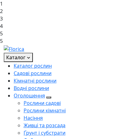
1
2
3
4
5
5
Каталог
Каталог рослин
Садові рослини
Кімнатні рослини
Водні рослини
Оголошення
Рослини садові
Рослини кімнатні
Насіння
Живці та розсада
Ґрунт і субстрати