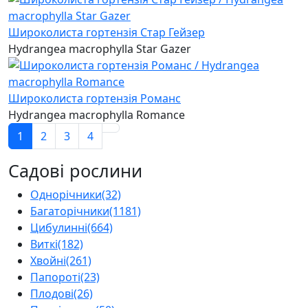
Широколиста гортензія Стар Гейзер
Hydrangea macrophylla Star Gazer
Широколиста гортензія Романс
Hydrangea macrophylla Romance
1
2
3
4
Садові рослини
Однорічники
(32)
Багаторічники
(1181)
Цибулинні
(664)
Виткі
(182)
Хвойні
(261)
Папороті
(23)
Плодові
(26)