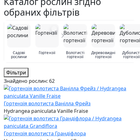
Каталог рослин згідно
обраних фільтрів
Садові
Гортензії
Волотисті
Деревовидні
Дуболист
рослини
гортензії
гортензії
гортензії
Фільтри
Знайдено рослин:
62
Гортензія волотиста Ванілла Фрейз
Hydrangea paniculata Vanille Fraise
Гортензія волотиста Грандіфлора