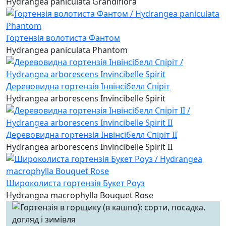
Hydrangea paniculata Grandiflora
Гортензія волотиста Фантом
Hydrangea paniculata Phantom
Деревовидна гортензія Інвінсібелл Спіріт
Hydrangea arborescens Invincibelle Spirit
Деревовидна гортензія Інвінсібелл Спіріт II
Hydrangea arborescens Invincibelle Spirit II
Широколиста гортензія Букет Роуз
Hydrangea macrophylla Bouquet Rose