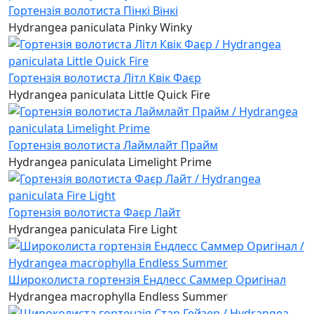
Гортензія волотиста Пінкі Вінкі
Hydrangea paniculata Pinky Winky
Гортензія волотиста Літл Квік Фаєр
Hydrangea paniculata Little Quick Fire
Гортензія волотиста Лаймлайт Прайм
Hydrangea paniculata Limelight Prime
Гортензія волотиста Фаєр Лайт
Hydrangea paniculata Fire Light
Широколиста гортензія Ендлесс Саммер Оригінал
Hydrangea macrophylla Endless Summer