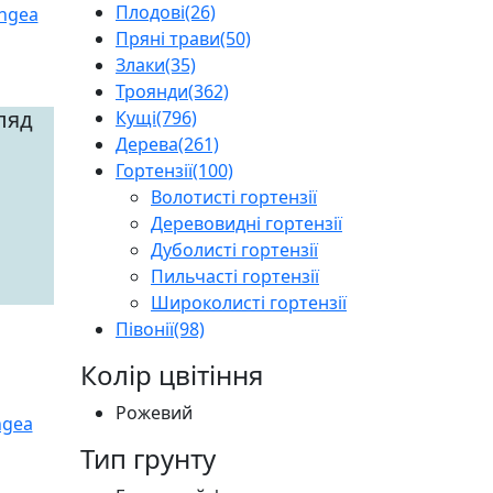
Плодові
(26)
Пряні трави
(50)
Злаки
(35)
Троянди
(362)
ляд
Кущі
(796)
Дерева
(261)
Гортензії
(100)
Волотисті гортензії
Деревовидні гортензії
Дуболисті гортензії
Пильчасті гортензії
Широколисті гортензії
Півонії
(98)
Колір цвітіння
Рожевий
Тип грунту