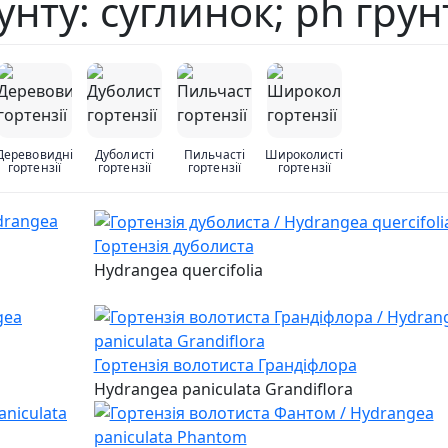
рунту: суглинок; ph гру
Деревовидні
Дуболисті
Пильчасті
Широколисті
гортензії
гортензії
гортензії
гортензії
Гортензія дуболиста
Hydrangea quercifolia
Гортензія волотиста Грандіфлора
Hydrangea paniculata Grandiflora