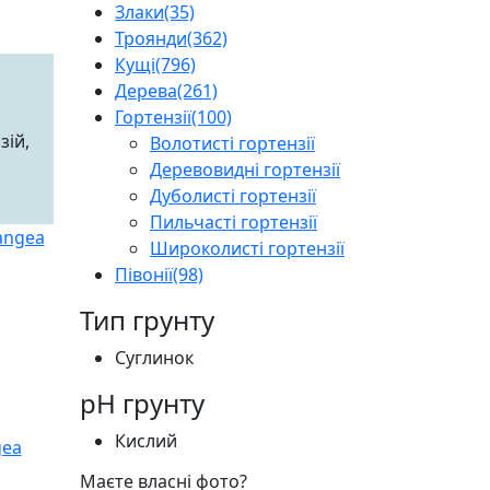
Злаки
(35)
Троянди
(362)
Кущі
(796)
Дерева
(261)
Гортензії
(100)
зій,
Волотисті гортензії
Деревовидні гортензії
Дуболисті гортензії
Пильчасті гортензії
Широколисті гортензії
Півонії
(98)
Тип грунту
Суглинок
pH грунту
Кислий
Маєте власні фото?