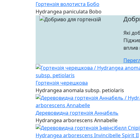
Гортензія волотиста Бобо
Hydrangea paniculata Bobo
Добр
Які до
Піджив
вплив 
Перег
Гортензія черешкова
Hydrangea anomala subsp. petiolaris
Деревовидна гортензія Аннабель
Hydrangea arborescens Annabelle