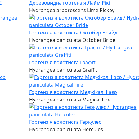
I
Деревовидна гортензія Лайм Рікі
Hydrangea arborescens Lime Rickey
Гортензія волотиста Октобер Брайд
Hydrangea paniculata October Bride
Гортензія волотиста Графіті
Hydrangea paniculata Graffiti
Гортензія волотиста Меджікал Фаєр
Hydrangea paniculata Magical Fire
Гортензія волотиста Геркулес
Hydrangea paniculata Hercules