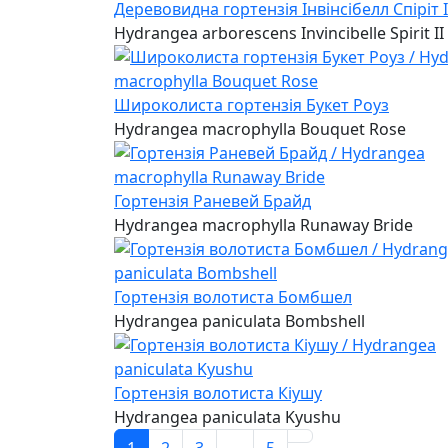
Деревовидна гортензія Інвінсібелл Спіріт I
Hydrangea arborescens Invincibelle Spirit II
Широколиста гортензія Букет Роуз
Hydrangea macrophylla Bouquet Rose
Гортензія Раневей Брайд
Hydrangea macrophylla Runaway Bride
Гортензія волотиста Бомбшел
Hydrangea paniculata Bombshell
Гортензія волотиста Кіушу
Hydrangea paniculata Kyushu
1
2
3
...
5