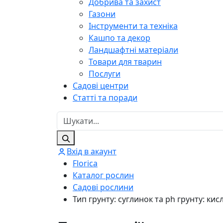
Добрива та захист
Газони
Інструменти та техніка
Кашпо та декор
Ландшафтні матеріали
Товари для тварин
Послуги
Садові центри
Статті та поради
Вхід в акаунт
Florica
Каталог рослин
Садові рослини
Тип грунту: суглинок та ph грунту: кисл