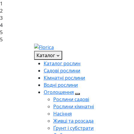
1
2
3
4
5
5
Каталог
Каталог рослин
Садові рослини
Кімнатні рослини
Водні рослини
Оголошення
Рослини садові
Рослини кімнатні
Насіння
Живці та розсада
Ґрунт і субстрати