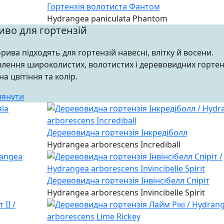
Гортензія волотиста Фантом
Hydrangea paniculata Phantom
иво для гортензій
брива підходять для гортензій навесні, влітку й восени.
лення широколистих, волотистих і деревовидних гортен
на цвітіння та колір.
лянути
Деревовидна гортензія Інкредіболл
Hydrangea arborescens Incrediball
Деревовидна гортензія Інвінсібелл Спіріт
Hydrangea arborescens Invincibelle Spirit