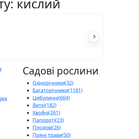
нту: кислий
Садові рослини
Однорічники
(32)
Багаторічники
(1181)
Цибулинні
(664)
Виткі
(182)
Хвойні
(261)
Папороті
(23)
Плодові
(26)
Пряні трави
(50)