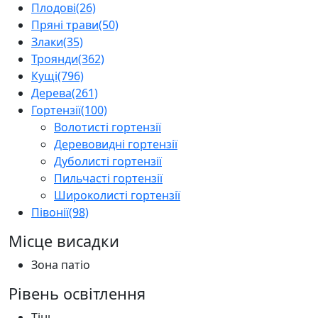
Плодові
(26)
Пряні трави
(50)
Злаки
(35)
Троянди
(362)
Кущі
(796)
Дерева
(261)
Гортензії
(100)
Волотисті гортензії
Деревовидні гортензії
Дуболисті гортензії
Пильчасті гортензії
Широколисті гортензії
Півонії
(98)
Місце висадки
Зона патіо
Рівень освітлення
Тінь