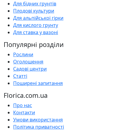
Для бідних грунтів
Плодові культури
Для альпійської гірки
Для кислого грунту
Для ставка у вазоні
Популярні розділи
Рослини
Оголошення
Садові центри
Статті
Поширені запитання
Florica.com.ua
Про нас
Контакти
Умови використання
Політика приватності