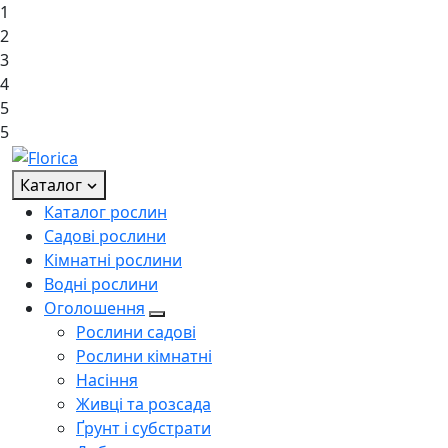
1
2
3
4
5
5
Каталог
Каталог рослин
Садові рослини
Кімнатні рослини
Водні рослини
Оголошення
Рослини садові
Рослини кімнатні
Насіння
Живці та розсада
Ґрунт і субстрати