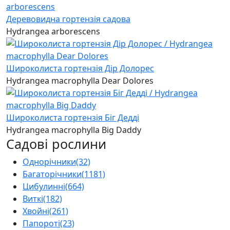
Деревовидна гортензія садова
Hydrangea arborescens
Широколиста гортензія Дір Долорес
Hydrangea macrophylla Dear Dolores
Широколиста гортензія Біг Дедді
Hydrangea macrophylla Big Daddy
Садові рослини
Однорічники
(32)
Багаторічники
(1181)
Цибулинні
(664)
Виткі
(182)
Хвойні
(261)
Папороті
(23)