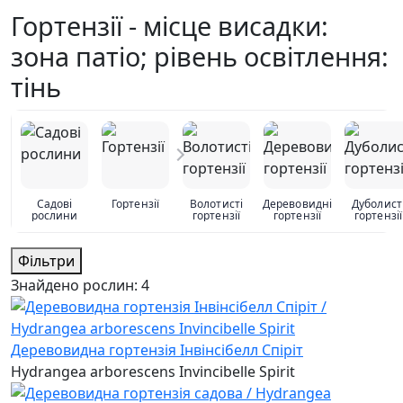
Гортензії - місце висадки:
зона патіо; рівень освітлення:
тінь
Садові
Гортензії
Волотисті
Деревовидні
Дуболист
рослини
гортензії
гортензії
гортензії
Фільтри
Знайдено рослин:
4
Деревовидна гортензія Інвінсібелл Спіріт
Hydrangea arborescens Invincibelle Spirit