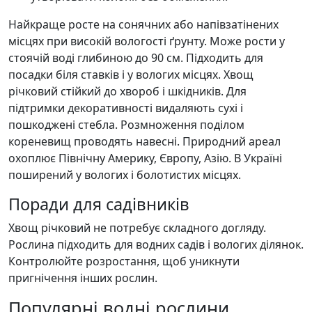
Найкраще росте на сонячних або напівзатінених
місцях при високій вологості ґрунту. Може рости у
стоячій воді глибиною до 90 см. Підходить для
посадки біля ставків і у вологих місцях. Хвощ
річковий стійкий до хвороб і шкідників. Для
підтримки декоративності видаляють сухі і
пошкоджені стебла. Розмноження поділом
кореневищ проводять навесні. Природний ареал
охоплює Північну Америку, Європу, Азію. В Україні
поширений у вологих і болотистих місцях.
Поради для садівників
Хвощ річковий не потребує складного догляду.
Рослина підходить для водних садів і вологих ділянок.
Контролюйте розростання, щоб уникнути
пригнічення інших рослин.
Популярні водні рослини