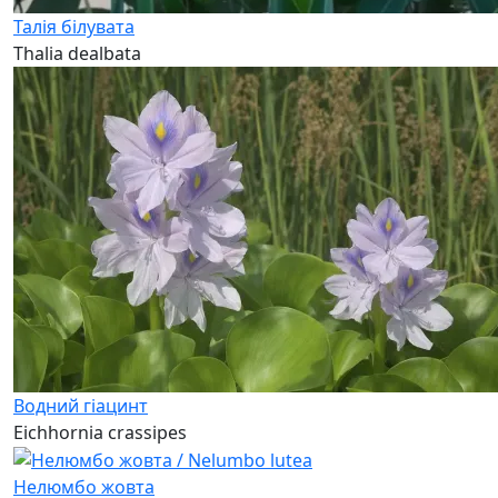
Талія білувата
Thalia dealbata
Водний гіацинт
Eichhоrnia crassipes
Нелюмбо жовта