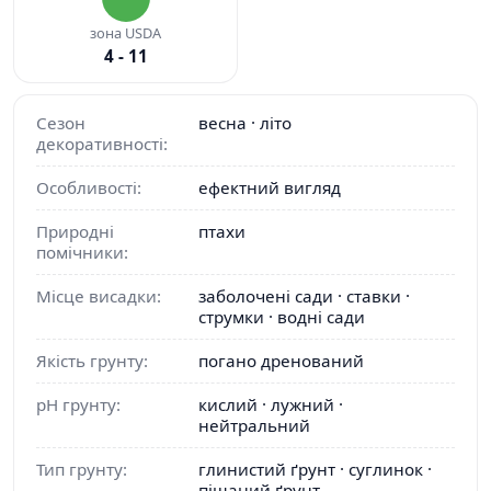
зона USDA
4 - 11
Сезон
весна · літо
декоративності:
Особливості:
ефектний вигляд
Природні
птахи
помічники:
Місце висадки:
заболочені сади · ставки ·
струмки · водні сади
Якість грунту:
погано дренований
pH грунту:
кислий · лужний ·
нейтральний
Тип грунту:
глинистий ґрунт · суглинок ·
піщаний ґрунт