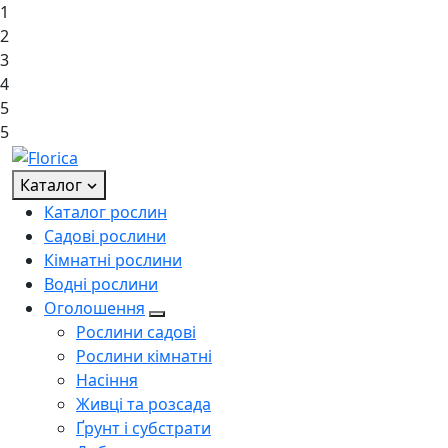
1
2
3
4
5
5
Каталог
Каталог рослин
Садові рослини
Кімнатні рослини
Водні рослини
Оголошення
Рослини садові
Рослини кімнатні
Насіння
Живці та розсада
Ґрунт і субстрати