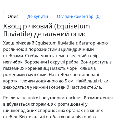
Опис
Де купити
Огляди/коментарі (0)
Хвощ річковий (Equisetum
fluviatile) детальний опис
Хвощ річковий Equisetum fluviatile є багаторічною
рослиною з порожнистими циліндричними
стеблами. Стебла мають темно-зелений колір,
неглибокі борозенки і округлі ребра. Вони ростуть з
підземних кореневищ і мають чорні кільця з
рожевими смужками. На стеблах розташовані
короткі гілочки довжиною до 5 см. Найбільші гілки
знаходяться у нижній і середній частині стебла.
Рослина не цвіте і не утворює насіння. Розмноження
відбувається спорами, які розташовані у
шишкоподібних спороносних органах на кінцях
стебел. Вертикальні стебла хвоща річкового