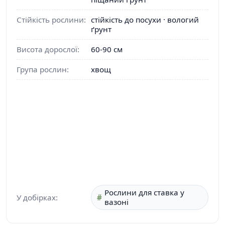
Стійкість рослини:
стійкість до посухи · вологий
ґрунт
Висота дорослої:
60-90 см
Група рослин:
хвощ
Рослини для ставка у
У добірках:
вазоні