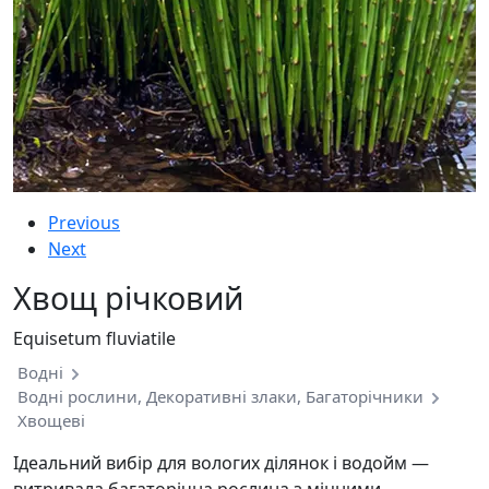
Previous
Next
Хвощ річковий
Equisetum fluviatile
Водні
Водні рослини, Декоративні злаки, Багаторічники
Хвощеві
Ідеальний вибір для вологих ділянок і водойм —
витривала багаторічна рослина з міцними,