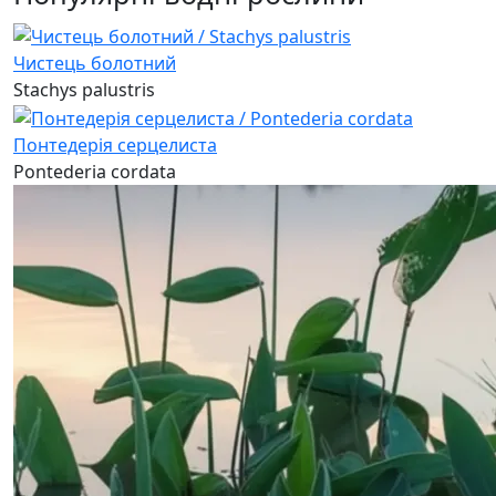
Чистець болотний
Stachys palustris
Понтедерія серцелиста
Pontederia cordata