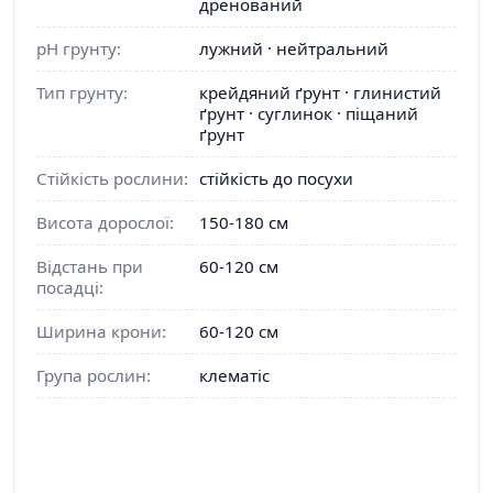
дренований
pH грунту:
лужний · нейтральний
Тип грунту:
крейдяний ґрунт · глинистий
ґрунт · суглинок · піщаний
ґрунт
Стійкість рослини:
стійкість до посухи
Висота дорослої:
150-180 см
Відстань при
60-120 см
посадці:
Ширина крони:
60-120 см
Група рослин:
клематіс