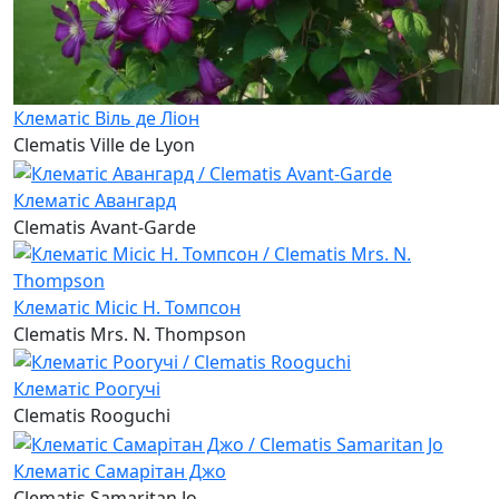
Клематіс Віль де Ліон
Clematis Ville de Lyon
Клематіс Авангард
Clematis Avant-Garde
Клематіс Місіс Н. Томпсон
Clematis Mrs. N. Thompson
Клематіс Роогучі
Clematis Rooguchi
Клематіс Самарітан Джо
Clematis Samaritan Jo