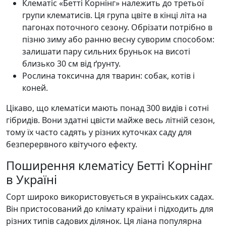
Клематіс «Бетті Корнінг» належить до третьої
групи клематисів. Ця група цвіте в кінці літа на
пагонах поточного сезону. Обрізати потрібно в
пізню зиму або ранню весну суворим способом:
залишати пару сильних бруньок на висоті
близько 30 см від ґрунту.
Рослина токсична для тварин: собак, котів і
коней.
Цікаво, що клематіси мають понад 300 видів і сотні
гібридів. Вони здатні цвісти майже весь літній сезон,
тому їх часто садять у різних куточках саду для
безперервного квітучого ефекту.
Поширення клематісу Бетті Корнінг
в Україні
Сорт широко використовується в українських садах.
Він пристосований до клімату країни і підходить для
різних типів садових ділянок. Ця ліана популярна