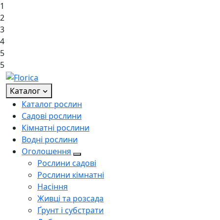
1
2
3
4
5
5
Каталог
Каталог рослин
Садові рослини
Кімнатні рослини
Водні рослини
Оголошення
Рослини садові
Рослини кімнатні
Насіння
Живці та розсада
Ґрунт і субстрати