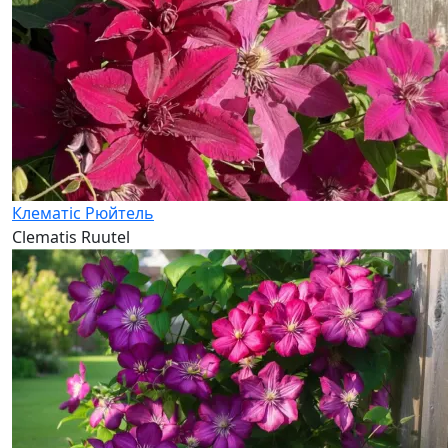
Клематіс Рюйтель
Clematis Ruutel