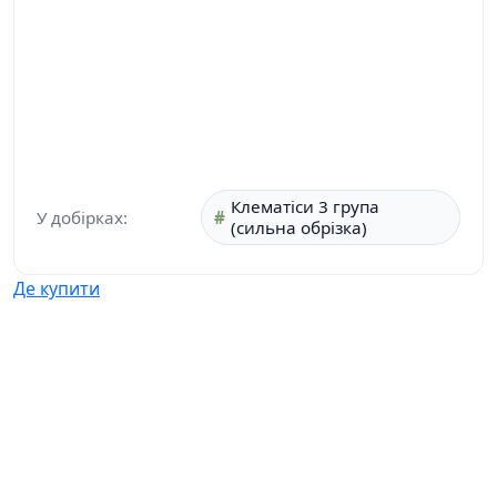
Клематіси 3 група
У добірках:
(сильна обрізка)
Де купити