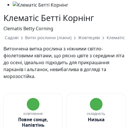
Клематіс Бетті Корнінг
Clematis Betty Corning
Садові
Виткі рослини (ліани)
Жовтецеві
Клематіс
Витончена витка рослина з ніжними світло-
фіолетовими квітами, що рясно цвіте з середини літа
до осені, ідеально підходить для прикрашання
парканів і альтанок, невибаглива в догляді та
морозостійка.
освітлення
складність
Повне сонце,
Низька
Напівтінь