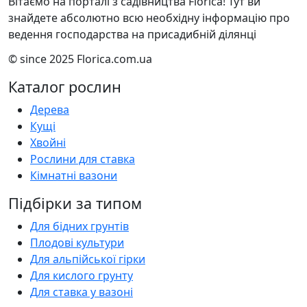
Вітаємо на порталі з садівництва Florica! Тут ви
знайдете абсолютно всю необхідну інформацію про
ведення господарства на присадибній ділянці
© since 2025 Florica.com.ua
Каталог рослин
Дерева
Кущі
Хвойні
Рослини для ставка
Кімнатні вазони
Підбірки за типом
Для бідних грунтів
Плодові культури
Для альпійської гірки
Для кислого грунту
Для ставка у вазоні