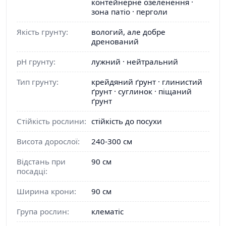
контейнерне озеленення ·
зона патіо · перголи
Якість грунту:
вологий, але добре
дренований
pH грунту:
лужний · нейтральний
Тип грунту:
крейдяний ґрунт · глинистий
ґрунт · суглинок · піщаний
ґрунт
Стійкість рослини:
стійкість до посухи
Висота дорослої:
240-300 см
Відстань при
90 см
посадці:
Ширина крони:
90 см
Група рослин:
клематіс