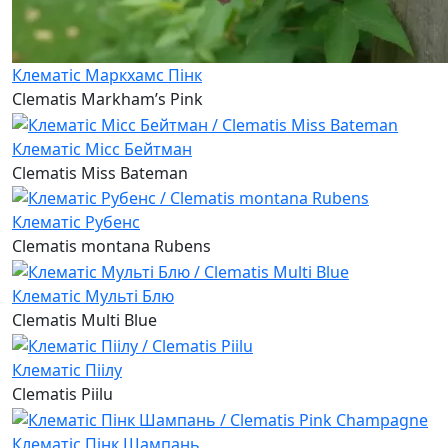
Клематіс Маркхамс Пінк
Clematis Markham’s Pink
Клематіс Місс Бейтман
Clematis Miss Bateman
Клематіс Рубенс
Clematis montana Rubens
Клематіс Мульті Блю
Clematis Multi Blue
Клематіс Піілу
Clematis Piilu
Клематіс Пінк Шампань