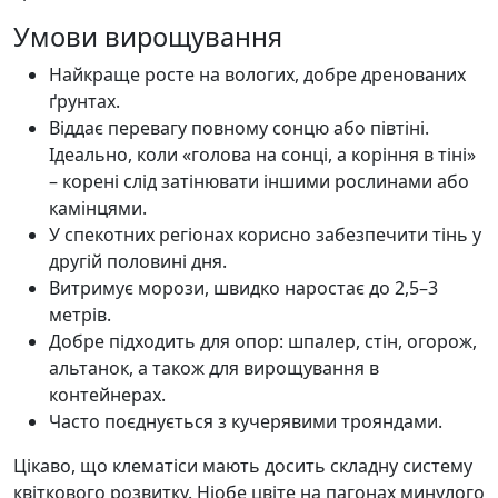
Умови вирощування
Найкраще росте на вологих, добре дренованих
ґрунтах.
Віддає перевагу повному сонцю або півтіні.
Ідеально, коли «голова на сонці, а коріння в тіні»
– корені слід затінювати іншими рослинами або
камінцями.
У спекотних регіонах корисно забезпечити тінь у
другій половині дня.
Витримує морози, швидко наростає до 2,5–3
метрів.
Добре підходить для опор: шпалер, стін, огорож,
альтанок, а також для вирощування в
контейнерах.
Часто поєднується з кучерявими трояндами.
Цікаво, що клематіси мають досить складну систему
квіткового розвитку. Ніобе цвіте на пагонах минулого