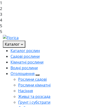
1
2
3
4
5
5
Каталог
Каталог рослин
Садові рослини
Кімнатні рослини
Водні рослини
Оголошення
Рослини садові
Рослини кімнатні
Насіння
Живці та розсада
Ґрунт і субстрати