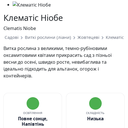
Клематіс Ніобе
Clematis Niobe
Садові
Виткі рослини (ліани)
Жовтецеві
Клематіс
Витка рослина з великими, темно-рубіновими
оксамитовими квітами прикрасить сад з пізньої
весни до осені, швидко росте, невибаглива та
ідеально підходить для альтанок, огорож і
контейнерів.
освітлення
складність
Повне сонце,
Низька
Напівтінь