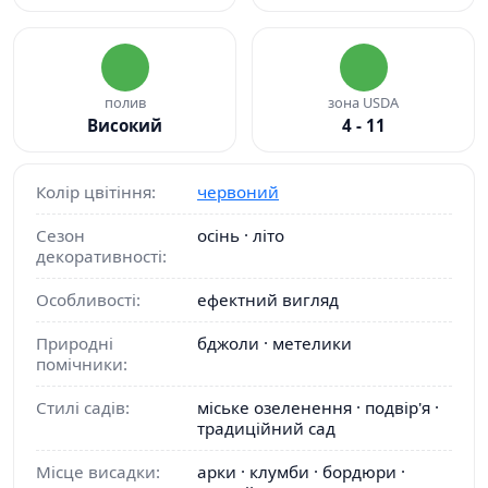
полив
зона USDA
Високий
4 - 11
Колір цвітіння:
червоний
Сезон
осінь · літо
декоративності:
Особливості:
ефектний вигляд
Природні
бджоли · метелики
помічники:
Стилі садів:
міське озеленення · подвір'я ·
традиційний сад
Місце висадки:
арки · клумби · бордюри ·