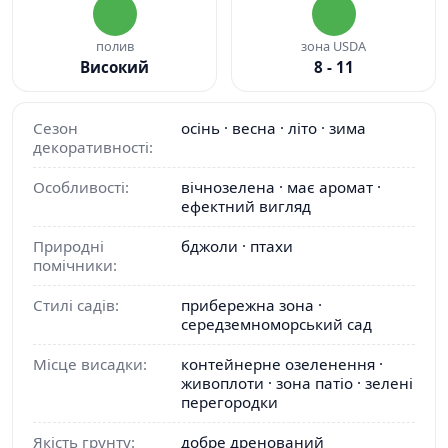
полив
зона USDA
Високий
8 - 11
Сезон
осінь · весна · літо · зима
декоративності:
Особливості:
вічнозелена · має аромат ·
ефектний вигляд
Природні
бджоли · птахи
помічники:
Стилі садів:
прибережна зона ·
середземноморський сад
Місце висадки:
контейнерне озеленення ·
живоплоти · зона патіо · зелені
перегородки
Якість грунту:
добре дренований