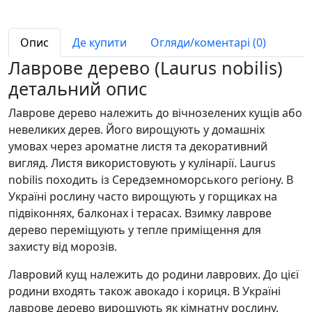
Опис
Де купити
Огляди/коментарі (0)
Лаврове дерево (Laurus nobilis)
детальний опис
Лаврове дерево належить до вічнозелених кущів або
невеликих дерев. Його вирощують у домашніх
умовах через ароматне листя та декоративний
вигляд. Листя використовують у кулінарії. Laurus
nobilis походить із Середземноморського регіону. В
Україні рослину часто вирощують у горщиках на
підвіконнях, балконах і терасах. Взимку лаврове
дерево переміщують у тепле приміщення для
захисту від морозів.
Лавровий кущ належить до родини лаврових. До цієї
родини входять також авокадо і кориця. В Україні
лаврове дерево вирощують як кімнатну рослину.