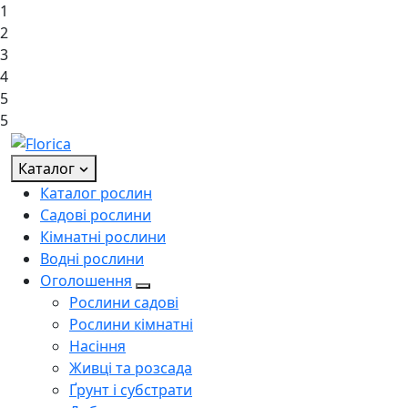
1
2
3
4
5
5
Каталог
Каталог рослин
Садові рослини
Кімнатні рослини
Водні рослини
Оголошення
Рослини садові
Рослини кімнатні
Насіння
Живці та розсада
Ґрунт і субстрати