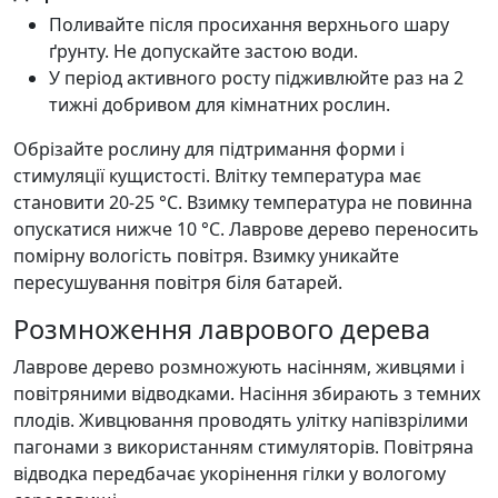
Поливайте після просихання верхнього шару
ґрунту. Не допускайте застою води.
У період активного росту підживлюйте раз на 2
тижні добривом для кімнатних рослин.
Обрізайте рослину для підтримання форми і
стимуляції кущистості. Влітку температура має
становити 20-25 °C. Взимку температура не повинна
опускатися нижче 10 °C. Лаврове дерево переносить
помірну вологість повітря. Взимку уникайте
пересушування повітря біля батарей.
Розмноження лаврового дерева
Лаврове дерево розмножують насінням, живцями і
повітряними відводками. Насіння збирають з темних
плодів. Живцювання проводять улітку напівзрілими
пагонами з використанням стимуляторів. Повітряна
відводка передбачає укорінення гілки у вологому