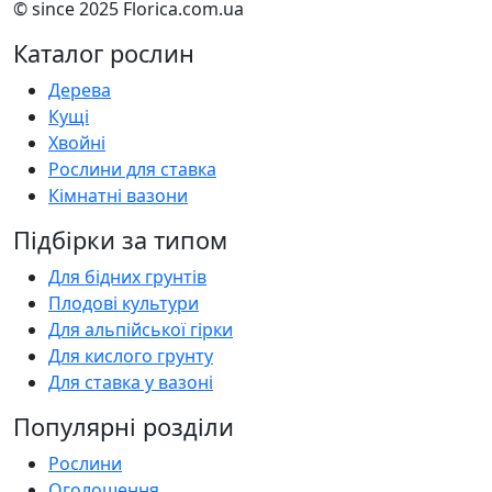
© since 2025 Florica.com.ua
Каталог рослин
Дерева
Кущі
Хвойні
Рослини для ставка
Кімнатні вазони
Підбірки за типом
Для бідних грунтів
Плодові культури
Для альпійської гірки
Для кислого грунту
Для ставка у вазоні
Популярні розділи
Рослини
Оголошення