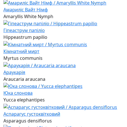
Амариліс Вайт Німф
Amaryllis White Nymph
Гіпеаструм папіліо
Hippeastrum papilio
Кімнатний мирт
Myrtus communis
Араукарія
Araucaria araucana
Юка слонова
Yucca elephantipes
Аспарагус густоквітковий
Asparagus densiflorus