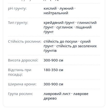
pH грунту:
кислий · лужний ·
нейтральний
Тип грунту:
крейдяний ґрунт · глинистий
ґрунт · суглинок · піщаний
ґрунт
Стійкість рослини:
стійкість до посухи · сухий
ґрунт · стійкість до засолених
ґрунтів
Висота дорослої:
300-900 см
Відстань при
180-350 см
посадці:
Ширина крони:
300-900 см
Група рослин:
лавровий лист · лаврове
дерево