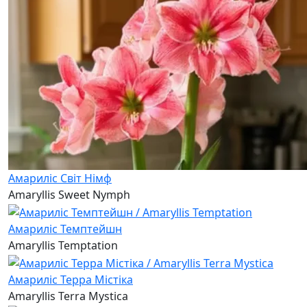
Амариліс Світ Німф
Amaryllis Sweet Nymph
Амариліс Темптейшн
Amaryllis Temptation
Амариліс Терра Містіка
Amaryllis Terra Mystica