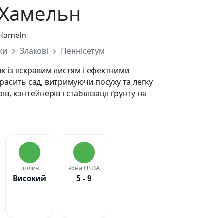
 Хамельн
 Hameln
ки
Злакові
Пеннісетум
к із яскравим листям і ефектними
расить сад, витримуючи посуху та легку
в, контейнерів і стабілізації ґрунту на
полив
зона USDA
Високий
5 - 9