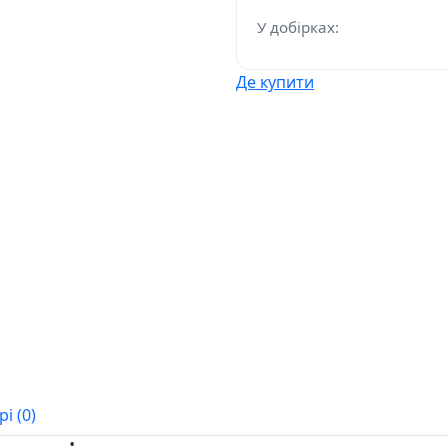
У добірках:
Де купити
і (0)