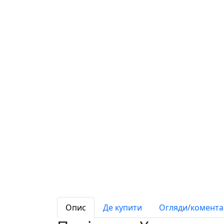
Опис
Де купити
Огляди/коментар