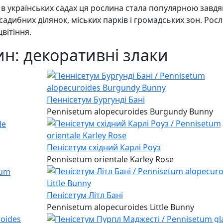
ле в українських садах ця рослина стала популярною завдя
ибних ділянок, міських парків і громадських зон. Рос
вітіння.
ин: декоративні злаки
Пеннісетум Бургунді Бані
Pennisetum alopecuroides Burgundy Bunny
Пенісетум східний Карлі Роуз
Pennisetum orientale Karley Rose
Пенісетум Літл Бані
Pennisetum alopecuroides Little Bunny