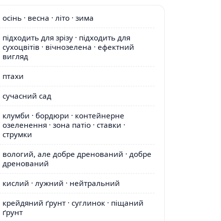
осінь · весна · літо · зима
підходить для зрізу · підходить для
сухоцвітів · вічнозелена · ефектний
вигляд
птахи
сучасний сад
клумби · бордюри · контейнерне
озеленення · зона патіо · ставки ·
струмки
вологий, але добре дренований · добре
дренований
кислий · лужний · нейтральний
крейдяний ґрунт · суглинок · піщаний
ґрунт