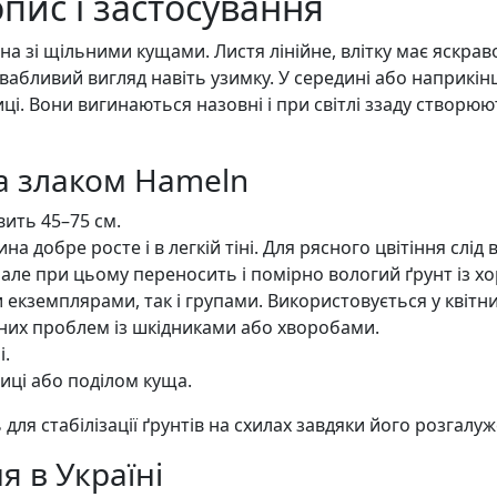
пис і застосування
а зі щільними кущами. Листя лінійне, влітку має яскраво
вабливий вигляд навіть узимку. У середині або наприкінц
сиці. Вони вигинаються назовні і при світлі ззаду створюю
а злаком Hameln
вить 45–75 см.
на добре росте і в легкій тіні. Для рясного цвітіння слід
, але при цьому переносить і помірно вологий ґрунт із 
екземплярами, так і групами. Використовується у квітни
них проблем із шкідниками або хворобами.
і.
иці або поділом куща.
ля стабілізації ґрунтів на схилах завдяки його розгалуж
 в Україні