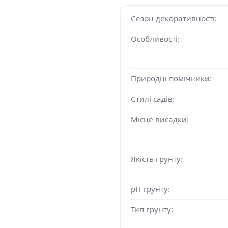
Сезон декоративності:
Особливості:
Природні помічники:
Стилі садів:
Місце висадки:
Якість грунту:
pH грунту:
Тип грунту: