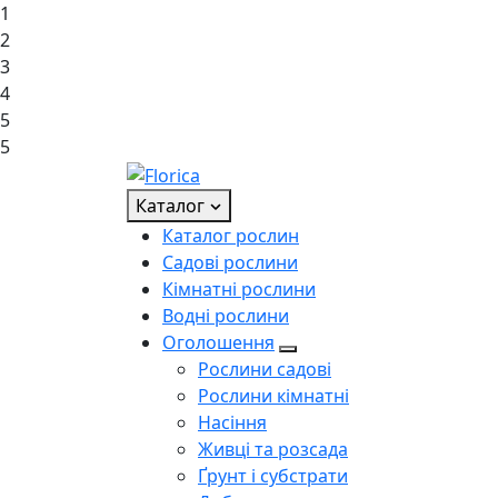
1
2
3
4
5
5
Каталог
Каталог рослин
Садові рослини
Кімнатні рослини
Водні рослини
Оголошення
Рослини садові
Рослини кімнатні
Насіння
Живці та розсада
Ґрунт і субстрати