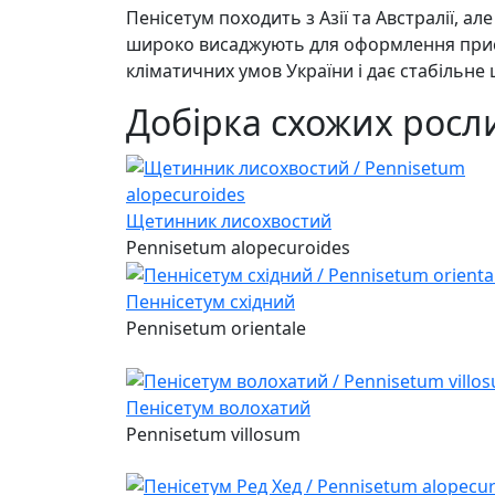
Пенісетум походить з Азії та Австралії, а
широко висаджують для оформлення присад
кліматичних умов України і дає стабільне ц
Добірка схожих росл
Щетинник лисохвостий
Pennisetum alopecuroides
Пеннісетум східний
Pennisetum orientale
Пенісетум волохатий
Pennisetum villosum