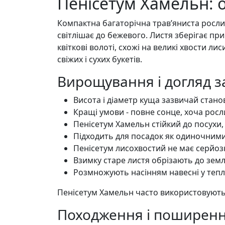
Пенісетум Хамельн: о
Компактна багаторічна трав’яниста рослин
світлішає до бежевого. Листя зберігає при
квіткові волоті, схожі на великі хвости ли
свіжих і сухих букетів.
Вирощування і догляд з
Висота і діаметр куща зазвичай стано
Кращі умови - повне сонце, хоча росли
Пенісетум Хамельн стійкий до посухи
Підходить для посадок як одиночними 
Пенісетум лисохвостий не має серйоз
Взимку старе листя обрізають до земл
Розмножують насінням навесні у тепл
Пенісетум Хамельн часто використовують д
Походження і поширення