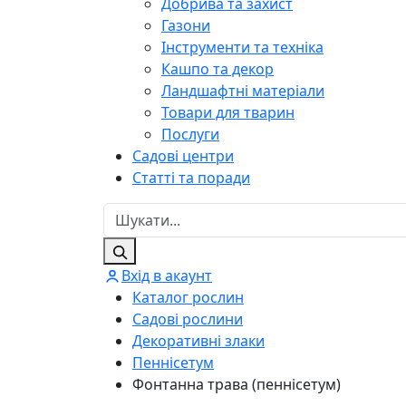
Добрива та захист
Газони
Інструменти та техніка
Кашпо та декор
Ландшафтні матеріали
Товари для тварин
Послуги
Садові центри
Статті та поради
Вхід в акаунт
Каталог рослин
Садові рослини
Декоративні злаки
Пеннісетум
Фонтанна трава (пеннісетум)