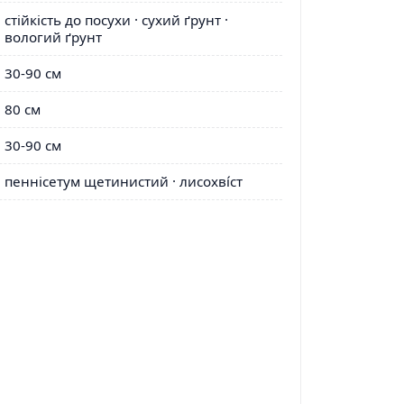
стійкість до посухи · сухий ґрунт ·
вологий ґрунт
30-90 см
80 см
30-90 см
пеннісетум щетинистий · лисохві́ст