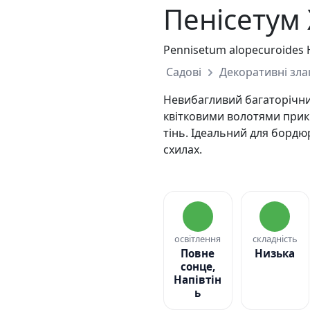
Пенісетум
Pennisetum alopecuroides
Садові
Декоративні зла
Невибагливий багаторічни
квітковими волотями прик
тінь. Ідеальний для бордюрі
схилах.
освітлення
складність
Повне
Низька
сонце,
Напівтін
ь