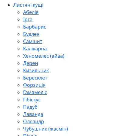
Листяні кущі
Абелія
Ірга
Барбарис
Будлея
Самшит
Калікарпа
Хеномелес (айва)
Дерен
Кизильник
Бересклет
Форзиція
Гамамеліс
Гібіскус
Падуб
Лаванда
Олеандр
Чубушник (жасмін)