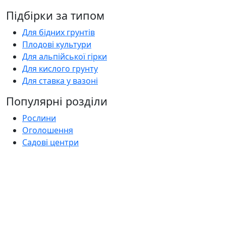
Підбірки за типом
Для бідних грунтів
Плодові культури
Для альпійської гірки
Для кислого грунту
Для ставка у вазоні
Популярні розділи
Рослини
Оголошення
Садові центри
Статті
Поширені запитання
Florica.com.ua
Про нас
Контакти