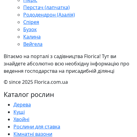
Пієріс
Перстач (лапчатка)
Рододендрон (Азалія)
Спірея
Бузок
Калина
Вейгела
Вітаємо на порталі з садівництва Florica! Тут ви
знайдете абсолютно всю необхідну інформацію про
ведення господарства на присадибній ділянці
© since 2025 Florica.com.ua
Каталог рослин
Дерева
Кущі
Хвойні
Рослини для ставка
Кімнатні вазони