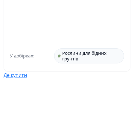
Рослини для бідних
У добірках:
грунтів
Де купити