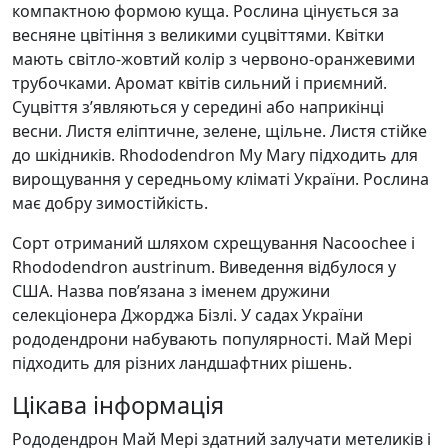
компактною формою куща. Рослина цінується за
весняне цвітіння з великими суцвіттями. Квітки
мають світло-жовтий колір з червоно-оранжевими
трубочками. Аромат квітів сильний і приємний.
Суцвіття з’являються у середині або наприкінці
весни. Листя еліптичне, зелене, щільне. Листя стійке
до шкідників. Rhododendron My Mary підходить для
вирощування у середньому кліматі України. Рослина
має добру зимостійкість.
Сорт отриманий шляхом схрещування Nacoochee і
Rhododendron austrinum. Виведення відбулося у
США. Назва пов’язана з іменем дружини
селекціонера Джорджа Бізлі. У садах України
рододендрони набувають популярності. Май Мері
підходить для різних ландшафтних рішень.
Цікава інформація
Рододендрон Май Мері здатний залучати метеликів і