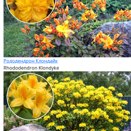
Рододендрон Клондайк
Rhododendron Klondyke