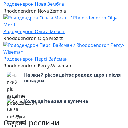
Рододендрон Нова Зембла
Rhododendron Nova Zembla
Рододендрон Ольга Мезітт
Rhododendron Olga Mezitt
Рододендрон Персі Вайсман
Rhododendron Percy-Wiseman
На який рік зацвітає рододендрон після
посадки
Коли цвіте азалія вулична
Садові рослини