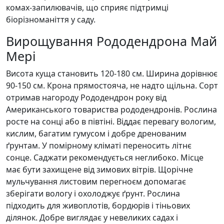
комах-запилювачів, що сприяє підтримці
біорізноманіття у саду.
Вирощування Рододендрона Май
Мері
Висота куща становить 120-180 см. Ширина дорівнює
90-150 см. Крона прямостояча, не надто щільна. Сорт
отримав нагороду Рододендрон року від
Американського товариства рододендронів. Рослина
росте на сонці або в півтіні. Віддає перевагу вологим,
кислим, багатим гумусом і добре дренованим
ґрунтам. У помірному кліматі переносить літнє
сонце. Саджати рекомендується неглибоко. Місце
має бути захищене від зимових вітрів. Щорічне
мульчування листовим перегноєм допомагає
зберігати вологу і охолоджує ґрунт. Рослина
підходить для живоплотів, бордюрів і тіньових
ділянок. Добре виглядає у невеликих садах і