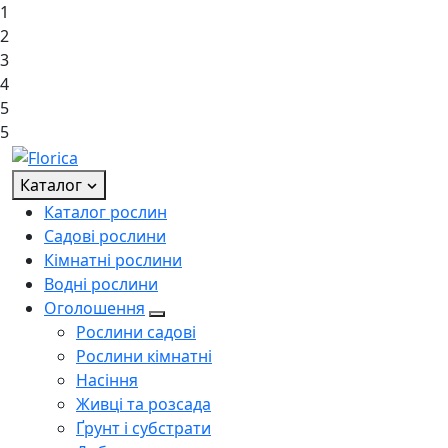
1
2
3
4
5
5
Каталог
Каталог рослин
Садові рослини
Кімнатні рослини
Водні рослини
Оголошення
Рослини садові
Рослини кімнатні
Насіння
Живці та розсада
Ґрунт і субстрати