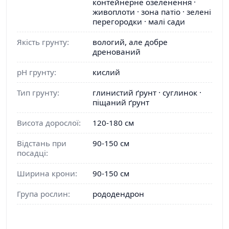
контейнерне озеленення ·
живоплоти · зона патіо · зелені
перегородки · малі сади
Якість грунту:
вологий, але добре
дренований
pH грунту:
кислий
Тип грунту:
глинистий ґрунт · суглинок ·
піщаний ґрунт
Висота дорослої:
120-180 см
Відстань при
90-150 см
посадці:
Ширина крони:
90-150 см
Група рослин:
рододендрон