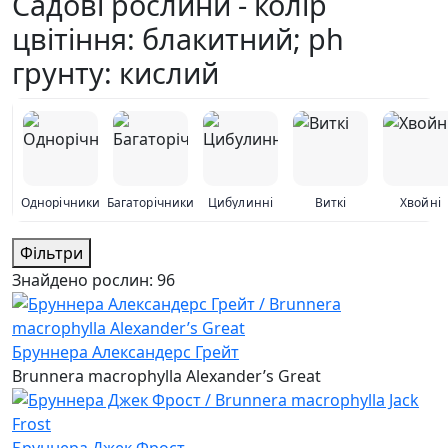
Садові рослини - колір
цвітіння: блакитний; ph
грунту: кислий
Однорічники
Багаторічники
Цибулинні
Виткі
Хвойні
Фільтри
Знайдено рослин:
96
Бруннера Александерс Грейт
Brunnera macrophylla Alexander’s Great
Бруннера Джек Фрост