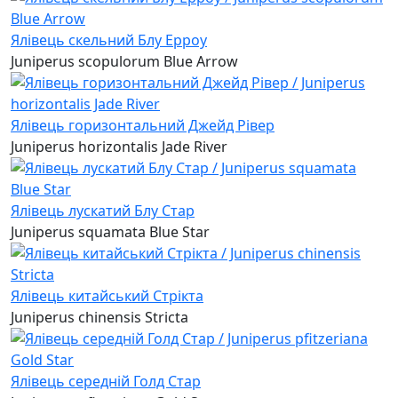
Ялівець скельний Блу Ерроу
Juniperus scopulorum Blue Arrow
Ялівець горизонтальний Джейд Рівер
Juniperus horizontalis Jade River
Ялівець лускатий Блу Стар
Juniperus squamata Blue Star
Ялівець китайський Стрікта
Juniperus chinensis Stricta
Ялівець середній Голд Стар