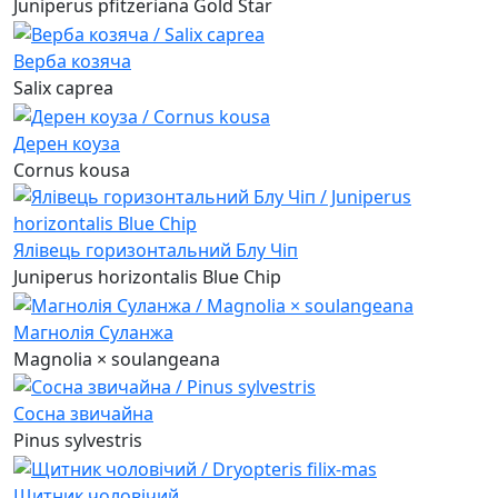
Juniperus pfitzeriana Gold Star
Верба козяча
Salix caprea
Дерен коуза
Cornus kousa
Ялівець горизонтальний Блу Чіп
Juniperus horizontalis Blue Chip
Магнолія Суланжа
Magnolia × soulangeana
Сосна звичайна
Pinus sylvestris
Щитник чоловічий