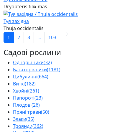
Dryopteris filix-mas
Туя західна
Thuja occidentalis
1
2
3
...
103
Садові рослини
Однорічники
(32)
Багаторічники
(1181)
Цибулинні
(664)
Виткі
(182)
Хвойні
(261)
Папороті
(23)
Плодові
(26)
Пряні трави
(50)
Злаки
(35)
Троянди
(362)