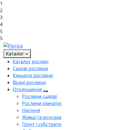
1
2
3
4
5
5
Каталог
Каталог рослин
Садові рослини
Кімнатні рослини
Водні рослини
Оголошення
Рослини садові
Рослини кімнатні
Насіння
Живці та розсада
Ґрунт і субстрати