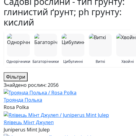
Садові рослини - тип грунту:
глинистий ґрунт; ph грунту:
кислий
Однорічники
Багаторічники
Цибулинні
Виткі
Хвойні
Фільтри
Знайдено рослин:
2056
Троянда Полька
Rosa Polka
Ялівець Мінт Джулеп
Juniperus Mint Julep