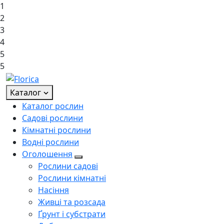
1
2
3
4
5
5
Каталог
Каталог рослин
Садові рослини
Кімнатні рослини
Водні рослини
Оголошення
Рослини садові
Рослини кімнатні
Насіння
Живці та розсада
Ґрунт і субстрати