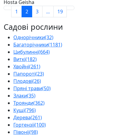
Hosta Geisha
1
2
3
...
19
Садові рослини
Однорічники
(32)
Багаторічники
(1181)
Цибулинні
(664)
Виткі
(182)
Хвойні
(261)
Папороті
(23)
Плодові
(26)
Пряні трави
(50)
Злаки
(35)
Троянди
(362)
Кущі
(796)
Дерева
(261)
Гортензії
(100)
Півонії
(98)