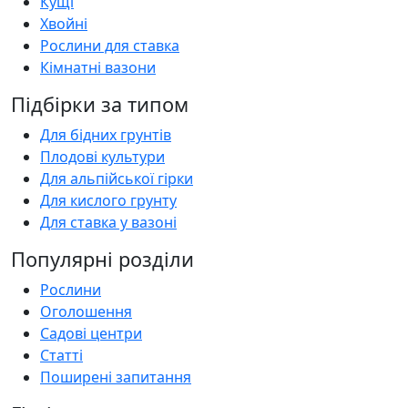
Кущі
Хвойні
Рослини для ставка
Кімнатні вазони
Підбірки за типом
Для бідних грунтів
Плодові культури
Для альпійської гірки
Для кислого грунту
Для ставка у вазоні
Популярні розділи
Рослини
Оголошення
Садові центри
Статті
Поширені запитання