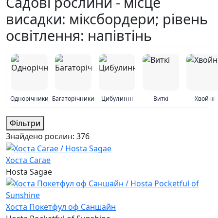
Садові рослини - місце
висадки: міксбордери; рівень
освітлення: напівтінь
Однорічники
Багаторічники
Цибулинні
Виткі
Хвойні
Фільтри
Знайдено рослин:
376
Хоста Сагае
Hosta Sagae
Хоста Покетфул оф Саншайн