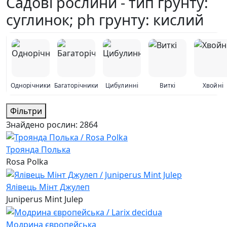
Садові рослини - тип грунту:
суглинок; ph грунту: кислий
Однорічники
Багаторічники
Цибулинні
Виткі
Хвойні
Фільтри
Знайдено рослин:
2864
Троянда Полька
Rosa Polka
Ялівець Мінт Джулеп
Juniperus Mint Julep
Модрина європейська