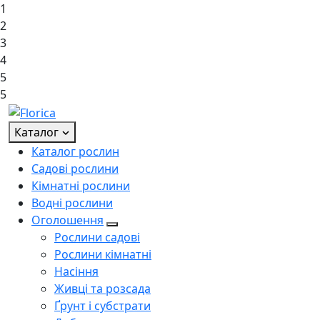
1
2
3
4
5
5
Каталог
Каталог рослин
Садові рослини
Кімнатні рослини
Водні рослини
Оголошення
Рослини садові
Рослини кімнатні
Насіння
Живці та розсада
Ґрунт і субстрати