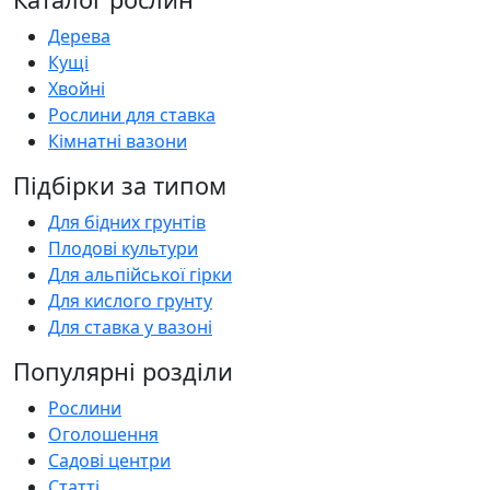
Дерева
Кущі
Хвойні
Рослини для ставка
Кімнатні вазони
Підбірки за типом
Для бідних грунтів
Плодові культури
Для альпійської гірки
Для кислого грунту
Для ставка у вазоні
Популярні розділи
Рослини
Оголошення
Садові центри
Статті