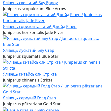
Ялівець скельний Блу Ерроу
Juniperus scopulorum Blue Arrow
Ялівець горизонтальний Джейд Рівер
Juniperus horizontalis Jade River
Ялівець лускатий Блу Стар
Juniperus squamata Blue Star
Ялівець китайський Стрікта
Juniperus chinensis Stricta
Ялівець середній Голд Стар
Juniperus pfitzeriana Gold Star