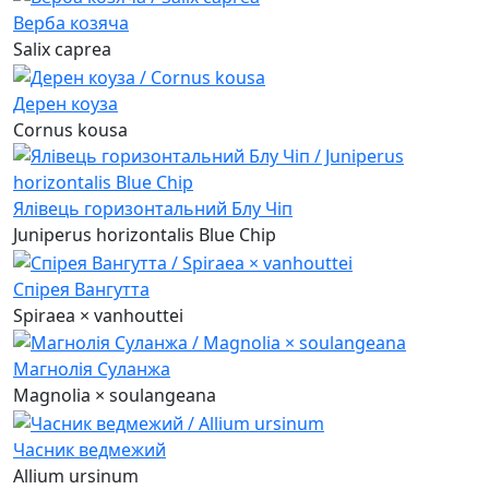
Верба козяча
Salix caprea
Дерен коуза
Cornus kousa
Ялівець горизонтальний Блу Чіп
Juniperus horizontalis Blue Chip
Спірея Вангутта
Spiraea × vanhouttei
Магнолія Суланжа
Magnolia × soulangeana
Часник ведмежий
Allium ursinum