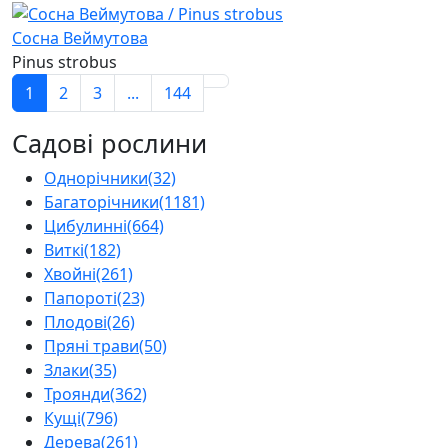
Сосна Веймутова
Pinus strobus
1
2
3
...
144
Садові рослини
Однорічники
(32)
Багаторічники
(1181)
Цибулинні
(664)
Виткі
(182)
Хвойні
(261)
Папороті
(23)
Плодові
(26)
Пряні трави
(50)
Злаки
(35)
Троянди
(362)
Кущі
(796)
Дерева
(261)