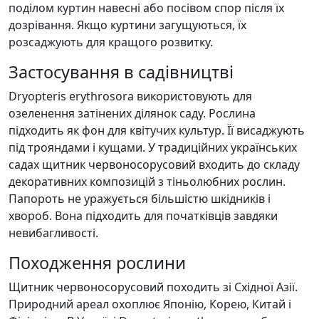
поділом куртин навесні або посівом спор після їх
дозрівання. Якщо куртини загущуються, їх
розсаджують для кращого розвитку.
Застосування в садівництві
Dryopteris erythrosora використовують для
озеленення затінених ділянок саду. Рослина
підходить як фон для квітучих культур. Її висаджують
під трояндами і кущами. У традиційних українських
садах щитник червоносорусовий входить до складу
декоративних композицій з тіньолюбних рослин.
Папороть не уражується більшістю шкідників і
хвороб. Вона підходить для початківців завдяки
невибагливості.
Походження рослини
Щитник червоносорусовий походить зі Східної Азії.
Природний ареал охоплює Японію, Корею, Китай і