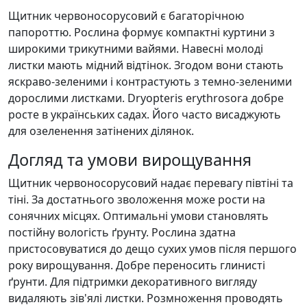
Щитник червоносорусовий є багаторічною
папороттю. Рослина формує компактні куртини з
широкими трикутними вайями. Навесні молоді
листки мають мідний відтінок. Згодом вони стають
яскраво-зеленими і контрастують з темно-зеленими
дорослими листками. Dryopteris erythrosora добре
росте в українських садах. Його часто висаджують
для озеленення затінених ділянок.
Догляд та умови вирощування
Щитник червоносорусовий надає перевагу півтіні та
тіні. За достатнього зволоження може рости на
сонячних місцях. Оптимальні умови становлять
постійну вологість ґрунту. Рослина здатна
пристосовуватися до дещо сухих умов після першого
року вирощування. Добре переносить глинисті
ґрунти. Для підтримки декоративного вигляду
видаляють зів'ялі листки. Розмноження проводять