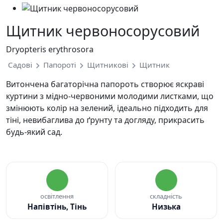
Щитник червоносорусовий
Dryopteris erythrosora
Садові
Папороті
Щитникові
Щитник
Витончена багаторічна папороть створює яскраві
куртини з мідно-червоними молодими листками, що
змінюють колір на зелений, ідеально підходить для
тіні, невибаглива до ґрунту та догляду, прикрасить
будь-який сад.
освітлення
складність
Напівтінь, Тінь
Низька