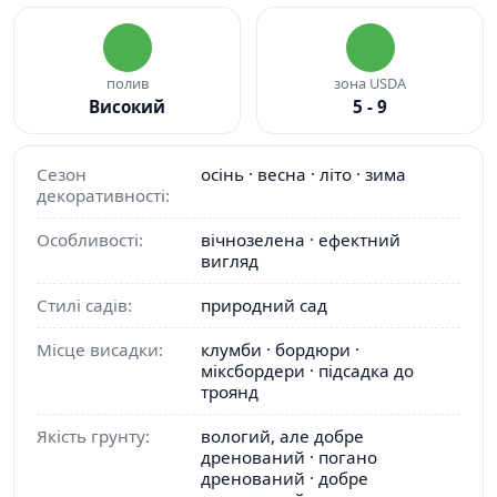
полив
зона USDA
Високий
5 - 9
Сезон
осінь · весна · літо · зима
декоративності:
Особливості:
вічнозелена · ефектний
вигляд
Стилі садів:
природний сад
Місце висадки:
клумби · бордюри ·
міксбордери · підсадка до
троянд
Якість грунту:
вологий, але добре
дренований · погано
дренований · добре