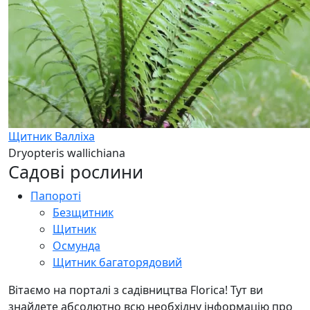
Щитник Валліха
Dryopteris wallichiana
Садові рослини
Папороті
Безщитник
Щитник
Осмунда
Щитник багаторядовий
Вітаємо на порталі з садівництва Florica! Тут ви
знайдете абсолютно всю необхідну інформацію про