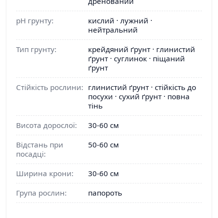
дренований
pH грунту:
кислий · лужний ·
нейтральний
Тип грунту:
крейдяний ґрунт · глинистий
ґрунт · суглинок · піщаний
ґрунт
Стійкість рослини:
глинистий ґрунт · стійкість до
посухи · сухий ґрунт · повна
тінь
Висота дорослої:
30-60 см
Відстань при
50-60 см
посадці:
Ширина крони:
30-60 см
Група рослин:
папороть