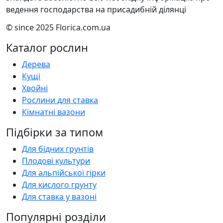
ведення господарства на присадибній ділянці
© since 2025 Florica.com.ua
Каталог рослин
Дерева
Кущі
Хвойні
Рослини для ставка
Кімнатні вазони
Підбірки за типом
Для бідних грунтів
Плодові культури
Для альпійської гірки
Для кислого грунту
Для ставка у вазоні
Популярні розділи