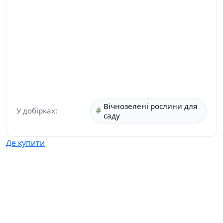
Вічнозелені рослини для
У добірках:
саду
Де купити