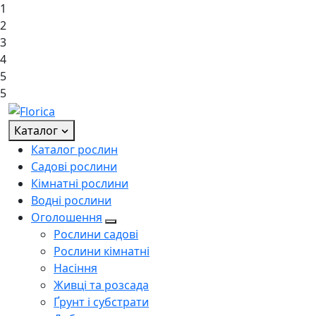
1
2
3
4
5
5
Каталог
Каталог рослин
Садові рослини
Кімнатні рослини
Водні рослини
Оголошення
Рослини садові
Рослини кімнатні
Насіння
Живці та розсада
Ґрунт і субстрати