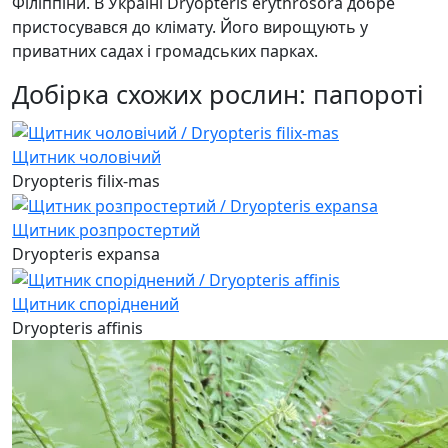
Філіппіни. В Україні Dryopteris erythrosora добре
пристосувався до клімату. Його вирощують у
приватних садах і громадських парках.
Добірка схожих рослин: папороті
Щитник чоловічий
Dryopteris filix-mas
Щитник розпростертий
Dryopteris expansa
Щитник споріднений
Dryopteris affinis