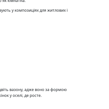
 як кімнатна.
ують у композиціях для житлових і
цвіть вазону, адже воно за формою
нок у оселі, де росте.