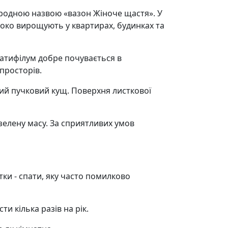
народною назвою «вазон Жіноче щастя». У
роко вирощують у квартирах, будинках та
патифілум добре почувається в
просторів.
ий пучковий кущ. Поверхня листкової
елену масу. За сприятливих умов
тки - спати, яку часто помилково
и кілька разів на рік.