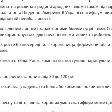
 кімнатна рослина з родини ароїдних, відома також під 
тральної та Південної Америки. В Україні спатифілум ши
відносній невибагливості.
но-зеленим листям і характерними білими суцвіттями. С
о використовується для озеленення житлових та робочих 
е, росте безпосередньо з кореневища, формуючи щільн
ами.
еного стебла. Росте компактно, поступово нарощуючи з
ї рослини становить від 30 до 120 см.
о качана (спадикса) та білої або кремової покривної лис
есну та літо, але за хороших умов спатифілум може цвіст