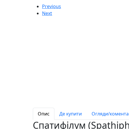
Previous
Next
Опис
Де купити
Огляди/коментар
Спатифілум (Spathiph