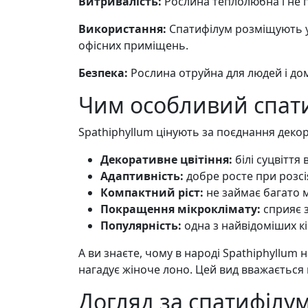
Витривалість:
Рослина теплолюбна і не п
Використання:
Спатифілум розміщують у 
офісних приміщень.
Безпека:
Рослина отруйна для людей і дом
Чим особливий спат
Spathiphyllum цінують за поєднання декор
Декоративне цвітіння:
білі суцвіття
Адаптивність:
добре росте при розсі
Компактний ріст:
не займає багато мі
Покращення мікроклімату:
сприяє 
Популярність:
одна з найвідоміших кі
А ви знаєте, чому в народі Spathiphyllu
нагадує жіноче лоно. Цей вид вважається п
Догляд за спатифілу