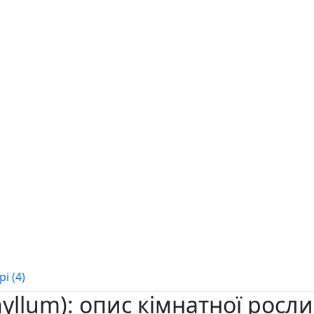
і (4)
yllum): опис кімнатної росл