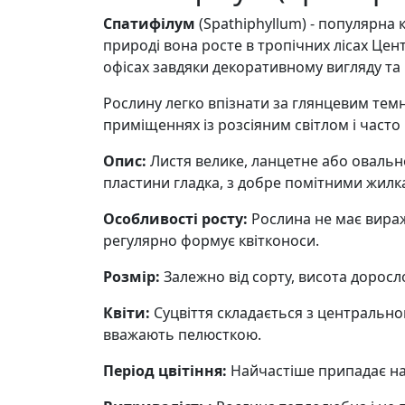
Спатифілум
(Spathiphyllum) - популярна
природі вона росте в тропічних лісах Цен
офісах завдяки декоративному вигляду та 
Рослину легко впізнати за глянцевим тем
приміщеннях із розсіяним світлом і част
Опис:
Листя велике, ланцетне або овальн
пластини гладка, з добре помітними жилк
Особливості росту:
Рослина не має вираж
регулярно формує квітконоси.
Розмір:
Залежно від сорту, висота доросло
Квіти:
Суцвіття складається з центральног
вважають пелюсткою.
Період цвітіння:
Найчастіше припадає на в