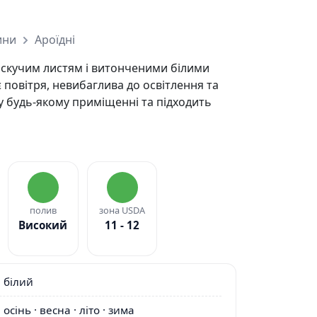
ини
Ароїдні
искучим листям і витонченими білими
повітря, невибаглива до освітлення та
у будь-якому приміщенні та підходить
полив
зона USDA
Високий
11 - 12
білий
осінь · весна · літо · зима