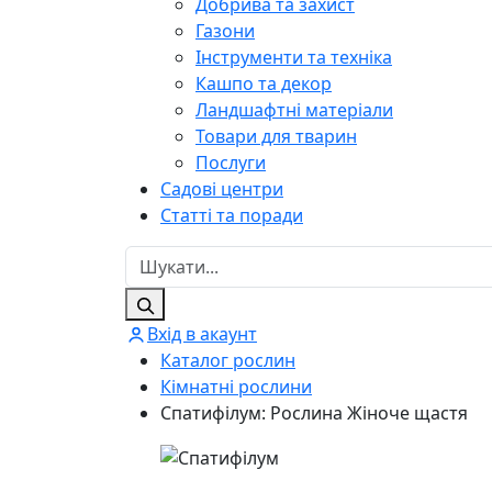
Добрива та захист
Газони
Інструменти та техніка
Кашпо та декор
Ландшафтні матеріали
Товари для тварин
Послуги
Садові центри
Статті та поради
Вхід в акаунт
Каталог рослин
Кімнатні рослини
Спатифілум: Рослина Жіноче щастя