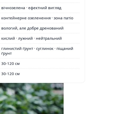
вічнозелена · ефектний вигляд
контейнерне озеленення · зона патіо
вологий, але добре дренований
кислий · лужний · нейтральний
глинистий ґрунт · суглинок · піщаний
ґрунт
30-120 см
30-120 см