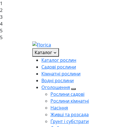
1
2
3
4
5
5
Каталог
Каталог рослин
Садові рослини
Кімнатні рослини
Водні рослини
Оголошення
Рослини садові
Рослини кімнатні
Насіння
Живці та розсада
Ґрунт і субстрати