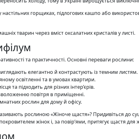
ереносить холоду, тому в Україні вирощується виключно
настільних горщиках, підлогових кашпо або використов
ашніх тварин через вміст оксалатних кристалів у листі.
ифілум
ативності та практичності. Основні переваги рослини:
 виглядають елегантно й контрастують із темним листям.
яному освітленні та в умовах квартири.
сця та підходить для різних інтер’єрів.
зволоженню повітря в приміщенні.
мнатних рослин для дому й офісу.
m називають рослиною «Жіноче щастя»? Придивіться до су
окровителем жінок і, за повір’ями, притягує щастя для жі
мом