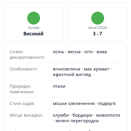
полив
зона USDA
Високий
3 - 7
Сезон
осінь · весна · літо · зима
декоративності:
Особливості:
вічнозелена · має аромат ·
ефектний вигляд
Природні
птахи
помічники:
Стилі садів:
міське озеленення · подвір'я
Місце висадки:
клумби · бордюри · живоплоти
· зелені перегородки