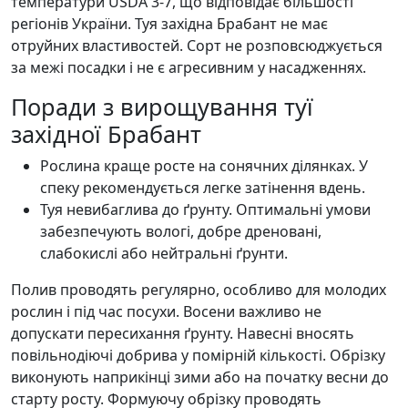
температури USDA 3-7, що відповідає більшості
регіонів України. Туя західна Брабант не має
отруйних властивостей. Сорт не розповсюджується
за межі посадки і не є агресивним у насадженнях.
Поради з вирощування туї
західної Брабант
Рослина краще росте на сонячних ділянках. У
спеку рекомендується легке затінення вдень.
Туя невибаглива до ґрунту. Оптимальні умови
забезпечують вологі, добре дреновані,
слабокислі або нейтральні ґрунти.
Полив проводять регулярно, особливо для молодих
рослин і під час посухи. Восени важливо не
допускати пересихання ґрунту. Навесні вносять
повільнодіючі добрива у помірній кількості. Обрізку
виконують наприкінці зими або на початку весни до
старту росту. Формуючу обрізку проводять