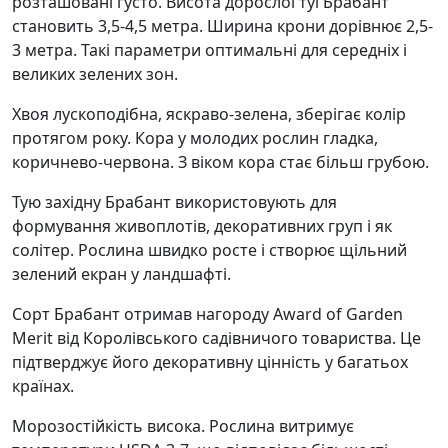
розташовані густо. Висота дорослої туї Брабант
становить 3,5-4,5 метра. Ширина крони дорівнює 2,5-
3 метра. Такі параметри оптимальні для середніх і
великих зелених зон.
Хвоя лускоподібна, яскраво-зелена, зберігає колір
протягом року. Кора у молодих рослин гладка,
коричнево-червона. З віком кора стає більш грубою.
Тую західну Брабант використовують для
формування живоплотів, декоративних груп і як
солітер. Рослина швидко росте і створює щільний
зелений екран у ландшафті.
Сорт Брабант отримав нагороду Award of Garden
Merit від Королівського садівничого товариства. Це
підтверджує його декоративну цінність у багатьох
країнах.
Морозостійкість висока. Рослина витримує