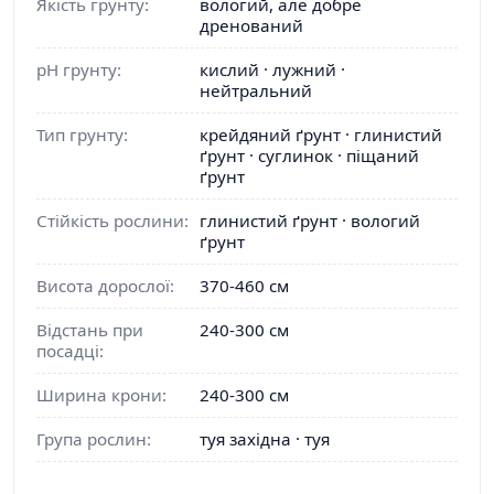
Якість грунту:
вологий, але добре
дренований
pH грунту:
кислий · лужний ·
нейтральний
Тип грунту:
крейдяний ґрунт · глинистий
ґрунт · суглинок · піщаний
ґрунт
Стійкість рослини:
глинистий ґрунт · вологий
ґрунт
Висота дорослої:
370-460 см
Відстань при
240-300 см
посадці:
Ширина крони:
240-300 см
Група рослин:
туя західна · туя