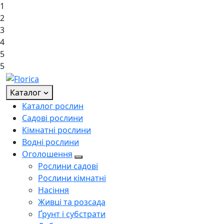
1
2
3
4
5
5
Каталог
Каталог рослин
Садові рослини
Кімнатні рослини
Водні рослини
Оголошення
Рослини садові
Рослини кімнатні
Насіння
Живці та розсада
Ґрунт і субстрати