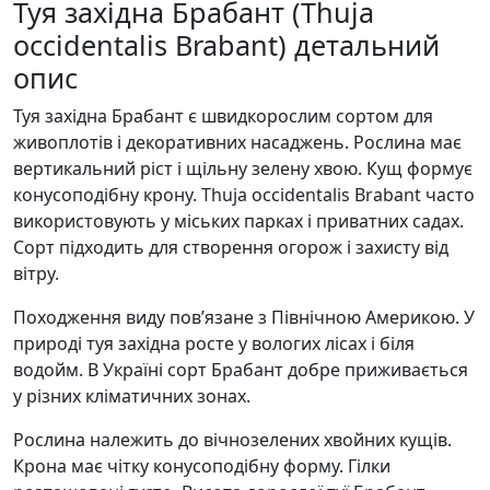
Туя західна Брабант (Thuja
occidentalis Brabant) детальний
опис
Туя західна Брабант є швидкорослим сортом для
живоплотів і декоративних насаджень. Рослина має
вертикальний ріст і щільну зелену хвою. Кущ формує
конусоподібну крону. Thuja occidentalis Brabant часто
використовують у міських парках і приватних садах.
Сорт підходить для створення огорож і захисту від
вітру.
Походження виду пов’язане з Північною Америкою. У
природі туя західна росте у вологих лісах і біля
водойм. В Україні сорт Брабант добре приживається
у різних кліматичних зонах.
Рослина належить до вічнозелених хвойних кущів.
Крона має чітку конусоподібну форму. Гілки