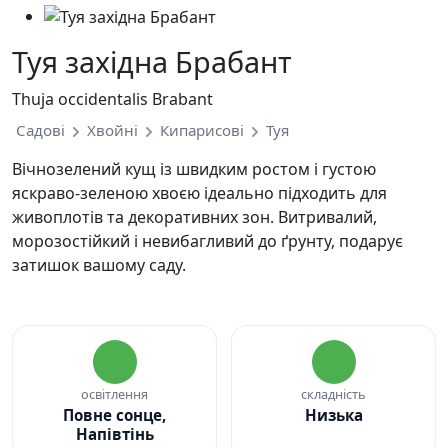
Туя західна Брабант
Thuja occidentalis Brabant
Садові
Хвойні
Кипарисові
Туя
Вічнозелений кущ із швидким ростом і густою
яскраво-зеленою хвоєю ідеально підходить для
живоплотів та декоративних зон. Витривалий,
морозостійкий і невибагливий до ґрунту, подарує
затишок вашому саду.
освітлення
складність
Повне сонце,
Низька
Напівтінь