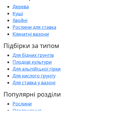
Дерева
Кущі
Хвойні
Рослини для ставка
Кімнатні вазони
Підбірки за типом
Для бідних грунтів
Плодові культури
Для альпійської гірки
Для кислого грунту
Для ставка у вазоні
Популярні розділи
Рослини
Оголошення
Садові центри
Статті