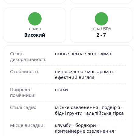
полив
зона USDA
Високий
2 - 7
Сезон
осінь · весна · літо · зима
декоративності:
Особливості:
вічнозелена · має аромат ·
ефектний вигляд
Природні
птахи
помічники:
Стилі садів:
міське озеленення · подвір'я ·
бідні грунти · альпійська гірка
Місце висадки:
клумби · бордюри ·
контейнерне озеленення ·