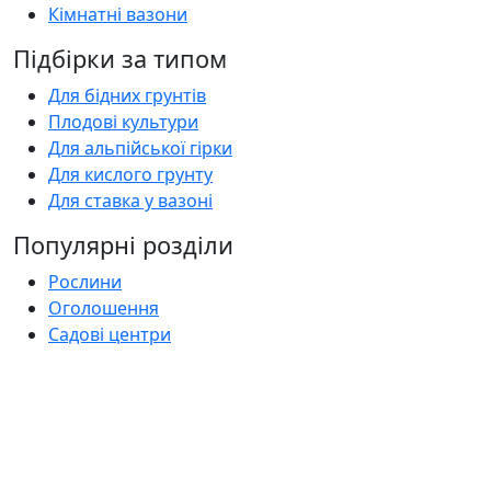
Кімнатні вазони
Підбірки за типом
Для бідних грунтів
Плодові культури
Для альпійської гірки
Для кислого грунту
Для ставка у вазоні
Популярні розділи
Рослини
Оголошення
Садові центри
Статті
Поширені запитання
Florica.com.ua
Про нас