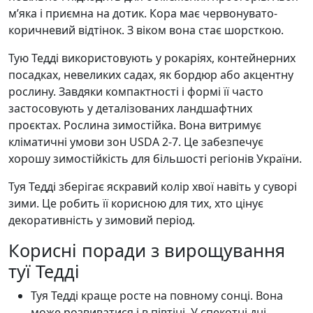
м’яка і приємна на дотик. Кора має червонувато-
коричневий відтінок. З віком вона стає шорсткою.
Тую Тедді використовують у рокаріях, контейнерних
посадках, невеликих садах, як бордюр або акцентну
рослину. Завдяки компактності і формі її часто
застосовують у деталізованих ландшафтних
проєктах. Рослина зимостійка. Вона витримує
кліматичні умови зон USDA 2-7. Це забезпечує
хорошу зимостійкість для більшості регіонів України.
Туя Тедді зберігає яскравий колір хвої навіть у суворі
зими. Це робить її корисною для тих, хто цінує
декоративність у зимовий період.
Корисні поради з вирощування
туї Тедді
Туя Тедді краще росте на повному сонці. Вона
може розвиватися і в півтіні. У спекотні дні