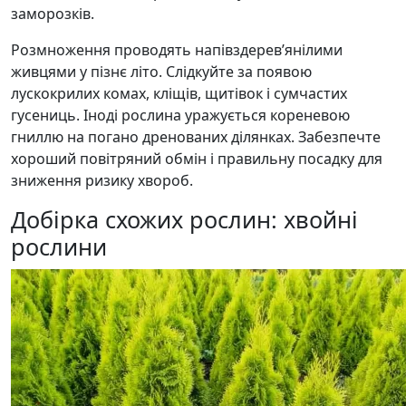
заморозків.
Розмноження проводять напівздерев’янілими
живцями у пізнє літо. Слідкуйте за появою
лускокрилих комах, кліщів, щитівок і сумчастих
гусениць. Іноді рослина уражується кореневою
гниллю на погано дренованих ділянках. Забезпечте
хороший повітряний обмін і правильну посадку для
зниження ризику хвороб.
Добірка схожих рослин: хвойні
рослини