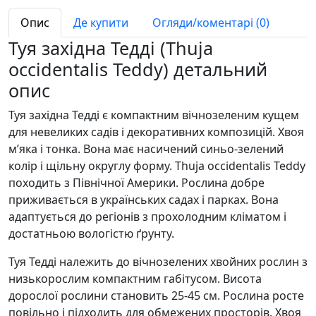
Опис
Де купити
Огляди/коментарі (0)
Туя західна Тедді (Thuja
occidentalis Teddy) детальний
опис
Туя західна Тедді є компактним вічнозеленим кущем
для невеликих садів і декоративних композицій. Хвоя
м’яка і тонка. Вона має насичений синьо-зелений
колір і щільну округлу форму. Thuja occidentalis Teddy
походить з Північної Америки. Рослина добре
приживається в українських садах і парках. Вона
адаптується до регіонів з прохолодним кліматом і
достатньою вологістю ґрунту.
Туя Тедді належить до вічнозелених хвойних рослин з
низькорослим компактним габітусом. Висота
дорослої рослини становить 25-45 см. Рослина росте
повільно і підходить для обмежених просторів. Хвоя