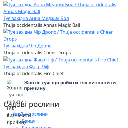
Туя західна Анна Меджик Бол
Thuja occidentalis Annas Magic Ball
Туя західна Чір Дропс
Thuja occidentalis Cheer Drops
Туя західна Фаєр Чіф
Thuja occidentalis Fire Chief
Жовтіє туя: що робити і як визначити
причину
Садові рослини
Хвойні рослини
Ялиця
Кипарисовик