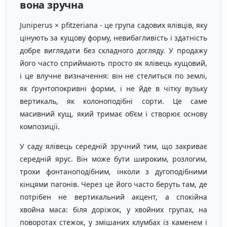
вона зручна
Juniperus × pfitzeriana - це група садових ялівців, яку
цінують за кущову форму, невибагливість і здатність
добре виглядати без складного догляду. У продажу
його часто сприймають просто як ялівець кущовий,
і це влучне визначення: він не стелиться по землі,
як ґрунтопокривні форми, і не йде в чітку вузьку
вертикаль, як колоноподібні сорти. Це саме
масивний кущ, який тримає об’єм і створює основу
композиції.
У саду ялівець середній зручний тим, що закриває
середній ярус. Він може бути широким, розлогим,
трохи фонтаноподібним, інколи з дугоподібними
кінцями пагонів. Через це його часто беруть там, де
потрібен не вертикальний акцент, а спокійна
хвойна маса: біля доріжок, у хвойних групах, на
поворотах стежок, у змішаних клумбах із каменем і