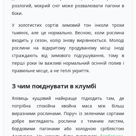
розлогий, мокрий сніг може розвалювати пагони в
боки.
У золотистих сортів зимовий тон інколи трохи
тьмяніє, але це нормально. Весною, коли рослина
входить у сезон, колір знову вирівнюється. Молоді
рослини на відкритому продуваному місці іноді
страждають від зимового підсушування, тому в
перші роки їм важливі нормальний осінній полив і
правильне місце, а не теплі укриття.
З чим поєднувати в клумбі
Ялівець кущовий найкраще підходить там, де
потрібна спокійна хвойна маса між більш
виразними рослинами. Поруч із зеленими сортами
добре виглядають рослини з темним листям,
бордовими пагонами або холодною сріблястою