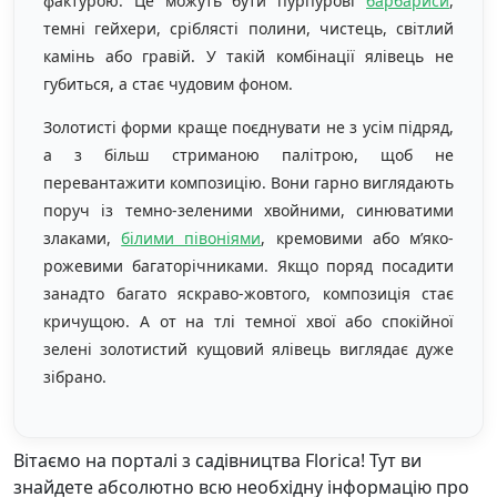
фактурою. Це можуть бути пурпурові
барбариси
,
темні гейхери, сріблясті полини, чистець, світлий
камінь або гравій. У такій комбінації ялівець не
губиться, а стає чудовим фоном.
Золотисті форми краще поєднувати не з усім підряд,
а з більш стриманою палітрою, щоб не
перевантажити композицію. Вони гарно виглядають
поруч із темно-зеленими хвойними, синюватими
злаками,
білими півоніями
, кремовими або м’яко-
рожевими багаторічниками. Якщо поряд посадити
занадто багато яскраво-жовтого, композиція стає
кричущою. А от на тлі темної хвої або спокійної
зелені золотистий кущовий ялівець виглядає дуже
зібрано.
Вітаємо на порталі з садівництва Florica! Тут ви
знайдете абсолютно всю необхідну інформацію про