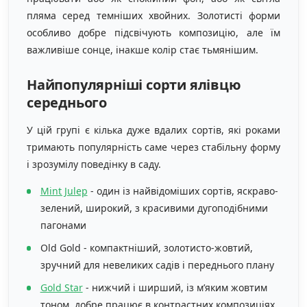
пляма серед темніших хвойних. Золотисті форми
особливо добре підсвічують композицію, але їм
важливіше сонце, інакше колір стає тьмянішим.
Найпопулярніші сорти ялівцю
середнього
У цій групі є кілька дуже вдалих сортів, які роками
тримають популярність саме через стабільну форму
і зрозумілу поведінку в саду.
Mint Julep
- один із найвідоміших сортів, яскраво-
зелений, широкий, з красивими дугоподібними
пагонами
Old Gold - компактніший, золотисто-жовтий,
зручний для невеликих садів і переднього плану
Gold Star
- нижчий і ширший, із м’яким жовтим
тоном, добре працює в контрастних композиціях