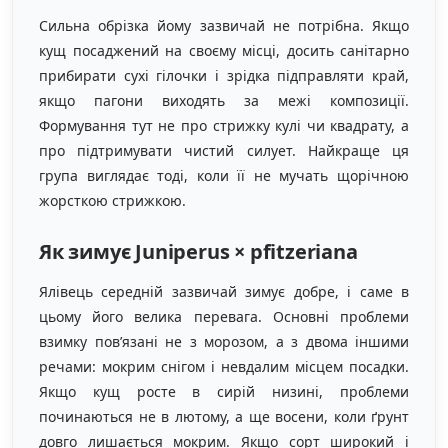
Сильна обрізка йому зазвичай не потрібна. Якщо
кущ посаджений на своєму місці, досить санітарно
прибирати сухі гілочки і зрідка підправляти край,
якщо пагони виходять за межі композиції.
Формування тут не про стрижку кулі чи квадрату, а
про підтримувати чистий силует. Найкраще ця
група виглядає тоді, коли її не мучать щорічною
жорсткою стрижкою.
Як зимує Juniperus × pfitzeriana
Ялівець середній зазвичай зимує добре, і саме в
цьому його велика перевага. Основні проблеми
взимку пов’язані не з морозом, а з двома іншими
речами: мокрим снігом і невдалим місцем посадки.
Якщо кущ росте в сирій низині, проблеми
починаються не в лютому, а ще восени, коли ґрунт
довго лишається мокрим. Якщо сорт широкий і