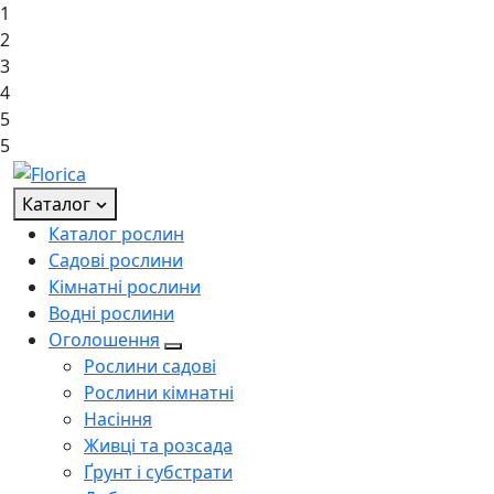
1
2
3
4
5
5
Каталог
Каталог рослин
Садові рослини
Кімнатні рослини
Водні рослини
Оголошення
Рослини садові
Рослини кімнатні
Насіння
Живці та розсада
Ґрунт і субстрати