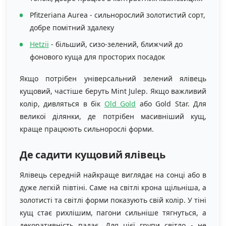
Pfitzeriana Aurea - сильнорослий золотистий сорт,
добре помітний здалеку
Hetzii
- більший, сизо-зелений, ближчий до
фонового куща для просторих посадок
Якщо потрібен універсальний зелений ялівець
кущовий, частіше беруть Mint Julep. Якщо важливий
колір, дивляться в бік
Old Gold
або Gold Star. Для
великої ділянки, де потрібен масивніший кущ,
краще працюють сильнорослі форми.
Де садити кущовий ялівець
Ялівець середній найкраще виглядає на сонці або в
дуже легкій півтіні. Саме на світлі крона щільніша, а
золотисті та світлі форми показують свій колір. У тіні
кущ стає рихлішим, пагони сильніше тягнуться, а
декоративність падає. Для цієї групи світло - не