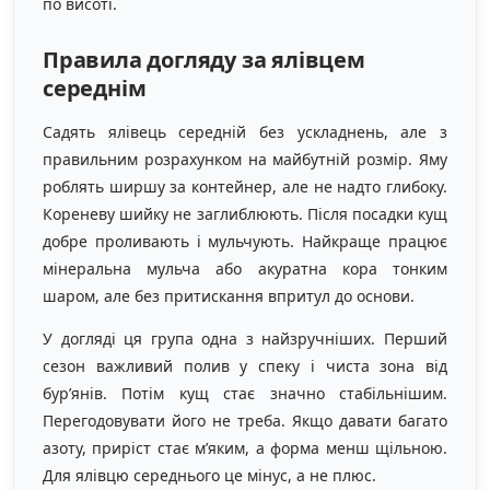
по висоті.
Правила догляду за ялівцем
середнім
Садять ялівець середній без ускладнень, але з
правильним розрахунком на майбутній розмір. Яму
роблять ширшу за контейнер, але не надто глибоку.
Кореневу шийку не заглиблюють. Після посадки кущ
добре проливають і мульчують. Найкраще працює
мінеральна мульча або акуратна кора тонким
шаром, але без притискання впритул до основи.
У догляді ця група одна з найзручніших. Перший
сезон важливий полив у спеку і чиста зона від
бур’янів. Потім кущ стає значно стабільнішим.
Перегодовувати його не треба. Якщо давати багато
азоту, приріст стає м’яким, а форма менш щільною.
Для ялівцю середнього це мінус, а не плюс.