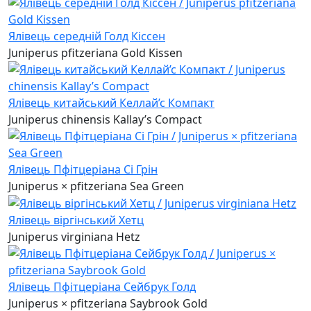
Ялівець середній Голд Кіссен
Juniperus pfitzeriana Gold Kissen
Ялівець китайський Келлай’с Компакт
Juniperus chinensis Kallay’s Compact
Ялівець Пфітцеріана Сі Грін
Juniperus × pfitzeriana Sea Green
Ялівець віргінський Хетц
Juniperus virginiana Hetz
Ялівець Пфітцеріана Сейбрук Голд
Juniperus × pfitzeriana Saybrook Gold