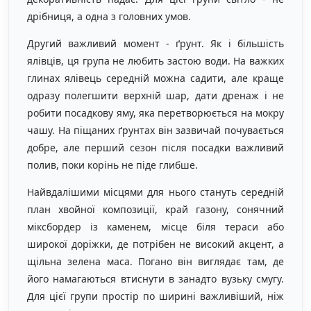
дрібниця, а одна з головних умов.
Другий важливий момент - ґрунт. Як і більшість
ялівців, ця група не любить застою води. На важких
глинах ялівець середній можна садити, але краще
одразу полегшити верхній шар, дати дренаж і не
робити посадкову яму, яка перетворюється на мокру
чашу. На піщаних ґрунтах він зазвичай почувається
добре, але перший сезон після посадки важливий
полив, поки корінь не піде глибше.
Найвдалішими місцями для нього стануть середній
план хвойної композиції, край газону, сонячний
міксбордер із каменем, місце біля тераси або
широкої доріжки, де потрібен не високий акцент, а
щільна зелена маса. Погано він виглядає там, де
його намагаються втиснути в занадто вузьку смугу.
Для цієї групи простір по ширині важливіший, ніж