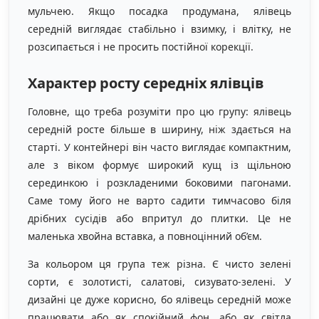
мульчею. Якщо посадка продумана, ялівець
середній виглядає стабільно і взимку, і влітку, не
розсипається і не просить постійної корекції.
Характер росту середніх ялівців
Головне, що треба розуміти про цю групу: ялівець
середній росте більше в ширину, ніж здається на
старті. У контейнері він часто виглядає компактним,
але з віком формує широкий кущ із щільною
серединкою і розкладеними боковими пагонами.
Саме тому його не варто садити тимчасово біля
дрібних сусідів або впритул до плитки. Це не
маленька хвойна вставка, а повноцінний об’єм.
За кольором ця група теж різна. Є чисто зелені
сорти, є золотисті, салатові, сизувато-зелені. У
дизайні це дуже корисно, бо ялівець середній може
працювати або як спокійний фон, або як світла