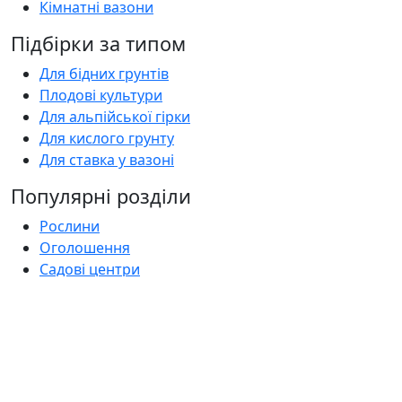
Кімнатні вазони
Підбірки за типом
Для бідних грунтів
Плодові культури
Для альпійської гірки
Для кислого грунту
Для ставка у вазоні
Популярні розділи
Рослини
Оголошення
Садові центри
Статті
Поширені запитання
Florica.com.ua
Про нас
Контакти