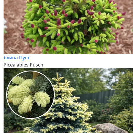
Ялина Пуш
Picea abies Pusch