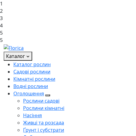
1
2
3
4
5
5
Каталог
Каталог рослин
Садові рослини
Кімнатні рослини
Водні рослини
Оголошення
Рослини садові
Рослини кімнатні
Насіння
Живці та розсада
Ґрунт і субстрати