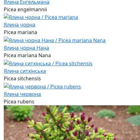
Ялина Енгельмана
Picea engelmannii
Ялина чорна
Picea mariana
Ялина чорна Нана
Picea mariana Nana
Ялина ситхінська
Picea sitchensis
Ялина червона
Picea rubens