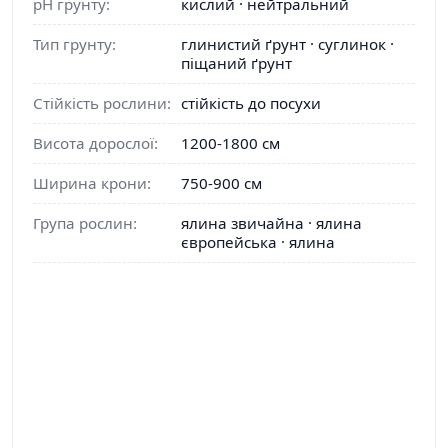
pH грунту:
кислий · нейтральний
Тип грунту:
глинистий ґрунт · суглинок ·
піщаний ґрунт
Стійкість рослини:
стійкість до посухи
Висота дорослої:
1200-1800 см
Ширина крони:
750-900 см
Група рослин:
ялина звичайна · ялина
європейська · ялина