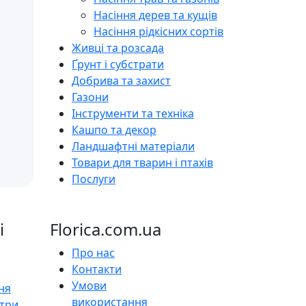
Насіння дерев та кущів
Насіння рідкісних сортів
Живці та розсада
Ґрунт і субстрати
Добрива та захист
Газони
Інструменти та техніка
Кашпо та декор
Ландшафтні матеріали
Товари для тварин і птахів
Послуги
і
Florica.com.ua
Про нас
Контакти
Умови
ня
використання
нтри