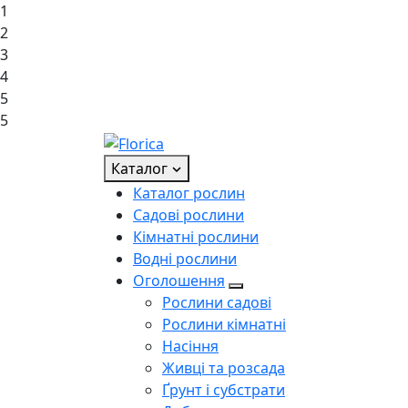
1
2
3
4
5
5
Каталог
Каталог рослин
Садові рослини
Кімнатні рослини
Водні рослини
Оголошення
Рослини садові
Рослини кімнатні
Насіння
Живці та розсада
Ґрунт і субстрати