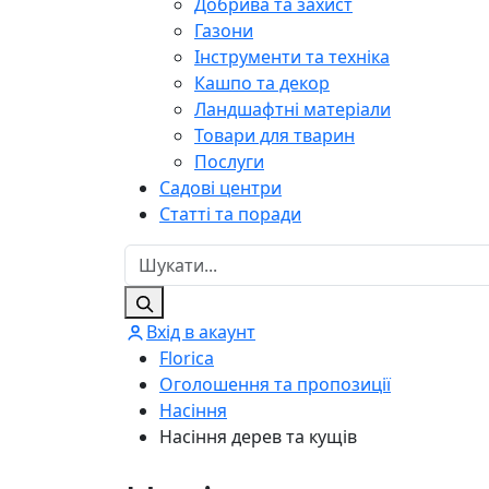
Добрива та захист
Газони
Інструменти та техніка
Кашпо та декор
Ландшафтні матеріали
Товари для тварин
Послуги
Садові центри
Статті та поради
Вхід в акаунт
Florica
Оголошення та пропозиції
Насіння
Насіння дерев та кущів