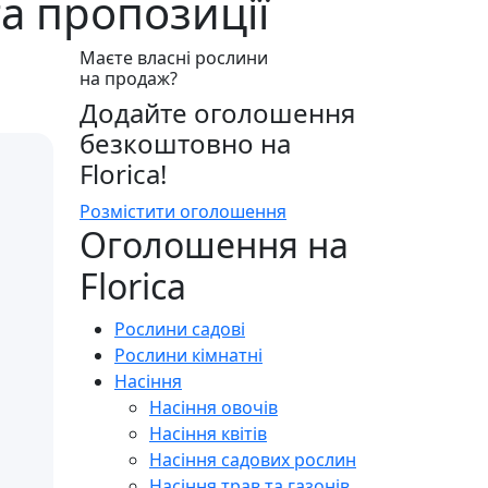
а пропозиції
Маєте власні рослини
на продаж?
Додайте оголошення
безкоштовно на
Florica!
Розмістити оголошення
Оголошення на
Florica
Рослини садові
Рослини кімнатні
Насіння
Насіння овочів
Насіння квітів
Насіння садових рослин
Насіння трав та газонів