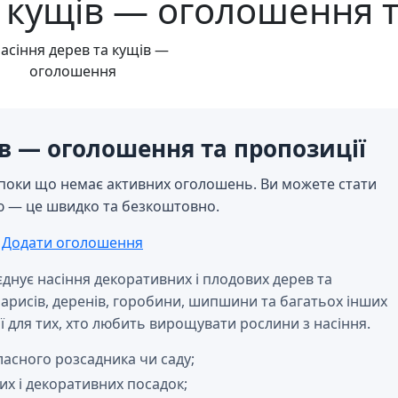
а кущів — оголошення т
ів — оголошення та пропозиції
поки що немає активних оголошень. Ви можете стати
ю — це швидко та безкоштовно.
Додати оголошення
’єднує насіння декоративних і плодових дерев та
арбарисів, деренів, горобини, шипшини та багатьох інших
ії для тих, хто любить вирощувати рослини з насіння.
власного розсадника чи саду;
вих і декоративних посадок;