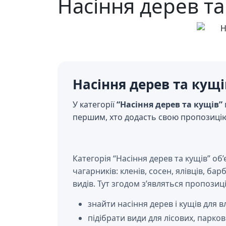
Насіння дерев т
Насіння дерев та кущ
У категорії
“Насіння дерев та кущів”
першим, хто додасть свою пропозиці
Категорія “Насіння дерев та кущів” об
чагарників: кленів, сосен, ялівців, б
видів. Тут згодом з’являться пропозиц
знайти насіння дерев і кущів для 
підібрати види для лісових, парко