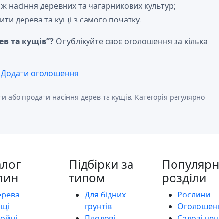
 насіння деревних та чагарникових культур;
ити дерева та кущі з самого початку.
ев та кущів”?
Опублікуйте своє оголошення за кілька
Додати оголошення
и або продати насіння дерев та кущів. Категорія регулярно
алог
Підбірки за
Популярн
лин
типом
розділи
ерева
Для бідних
Рослини
ущі
грунтів
Оголошен
войні
Плодові
Садові це