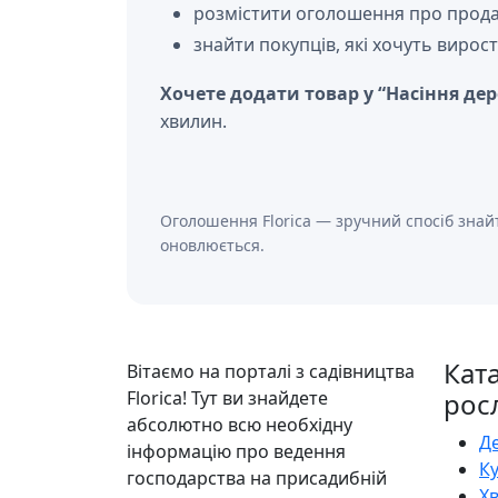
розмістити оголошення про продаж
знайти покупців, які хочуть вирост
Хочете додати товар у “Насіння дер
хвилин.
Оголошення Florica — зручний спосіб знайт
оновлюється.
Кат
Вітаємо на порталі з садівництва
Florica! Тут ви знайдете
рос
абсолютно всю необхідну
Д
інформацію про ведення
К
господарства на присадибній
Х