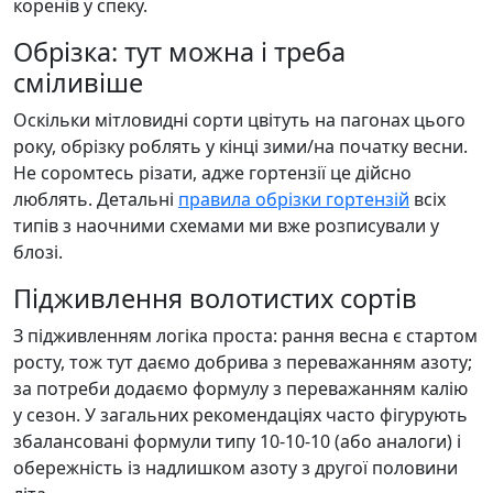
коренів у спеку.
Обрізка: тут можна і треба
сміливіше
Оскільки мітловидні сорти цвітуть на пагонах цього
року, обрізку роблять у кінці зими/на початку весни.
Не соромтесь різати, адже гортензії це дійсно
люблять. Детальні
правила обрізки гортензій
всіх
типів з наочними схемами ми вже розписували у
блозі.
Підживлення волотистих сортів
З підживленням логіка проста: рання весна є стартом
росту, тож тут даємо добрива з переважанням азоту;
за потреби додаємо формулу з переважанням калію
у сезон. У загальних рекомендаціях часто фігурують
збалансовані формули типу 10-10-10 (або аналоги) і
обережність із надлишком азоту з другої половини