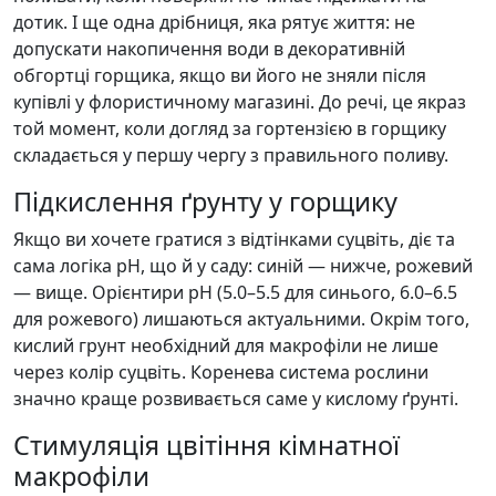
дотик. І ще одна дрібниця, яка рятує життя: не
допускати накопичення води в декоративній
обгортці горщика, якщо ви його не зняли після
купівлі у флористичному магазині. До речі, це якраз
той момент, коли догляд за гортензією в горщику
складається у першу чергу з правильного поливу.
Підкислення ґрунту у горщику
Якщо ви хочете гратися з відтінками суцвіть, діє та
сама логіка pH, що й у саду: синій — нижче, рожевий
— вище. Орієнтири pH (5.0–5.5 для синього, 6.0–6.5
для рожевого) лишаються актуальними. Окрім того,
кислий грунт необхідний для макрофіли не лише
через колір суцвіть. Коренева система рослини
значно краще розвивається саме у кислому ґрунті.
Стимуляція цвітіння кімнатної
макрофіли