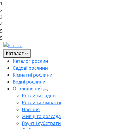
1
2
3
4
5
5
Каталог
Каталог рослин
Садові рослини
Кімнатні рослини
Водні рослини
Оголошення
Рослини садові
Рослини кімнатні
Насіння
Живці та розсада
Ґрунт і субстрати