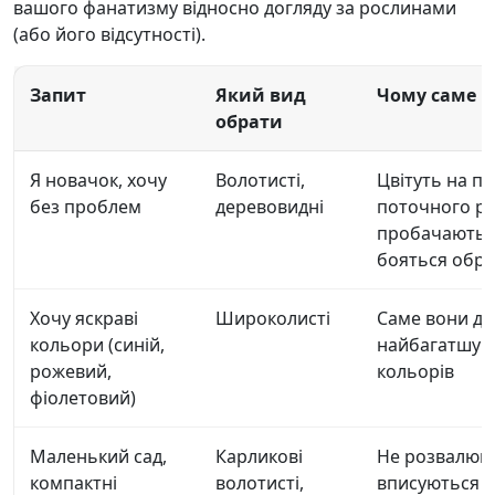
вашого фанатизму відносно догляду за рослинами
(або його відсутності).
Запит
Який вид
Чому саме в
обрати
Я новачок, хочу
Волотисті,
Цвітуть на п
без проблем
деревовидні
поточного ро
пробачають 
бояться обрі
Хочу яскраві
Широколисті
Саме вони д
кольори (синій,
найбагатшу п
рожевий,
кольорів
фіолетовий)
Маленький сад,
Карликові
Не розвалюют
компактні
волотисті,
вписуються в