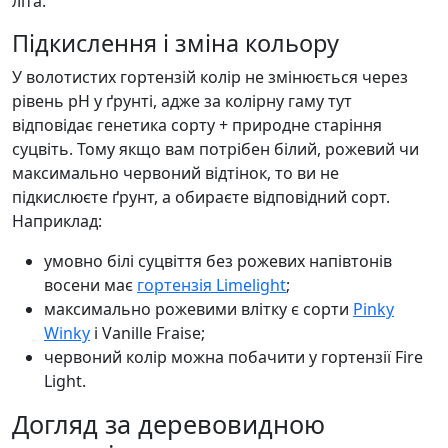
літа.
Підкислення і зміна кольору
У волотистих гортензій колір не змінюється через
рівень pH у ґрунті, адже за колірну гаму тут
відповідає генетика сорту + природне старіння
суцвіть. Тому якщо вам потрібен білий, рожевий чи
максимально червоний відтінок, то ви не
підкислюєте ґрунт, а обираєте відповідний сорт.
Наприклад:
умовно білі суцвіття без рожевих напівтонів
восени має
гортензія Limelight
;
максимально рожевими влітку є сорти
Pinky
Winky
і Vanille Fraise;
червоний колір можна побачити у гортензії Fire
Light.
Догляд за деревовидною