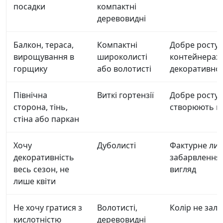
посадки
компактні
деревовидні
Балкон, тераса,
Компактні
Добре ростут
вирощування в
широколисті
контейнерах,
горщику
або волотисті
декоративно
Північна
Виткі гортензії
Добре ростуть
сторона, тінь,
створюють в
стіна або паркан
Хочу
Дуболисті
Фактурне лист
декоративність
забарвлення,
весь сезон, не
вигляд
лише квіти
Не хочу гратися з
Волотисті,
Колір не зале
кислотністю
деревовидні