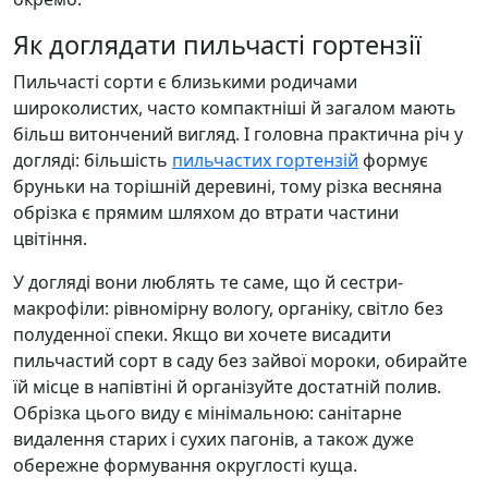
Як доглядати пильчасті гортензії
Пильчасті сорти є близькими родичами
широколистих, часто компактніші й загалом мають
більш витончений вигляд. І головна практична річ у
догляді: більшість
пильчастих гортензій
формує
бруньки на торішній деревині, тому різка весняна
обрізка є прямим шляхом до втрати частини
цвітіння.
У догляді вони люблять те саме, що й сестри-
макрофіли: рівномірну вологу, органіку, світло без
полуденної спеки. Якщо ви хочете висадити
пильчастий сорт в саду без зайвої мороки, обирайте
їй місце в напівтіні й організуйте достатній полив.
Обрізка цього виду є мінімальною: санітарне
видалення старих і сухих пагонів, а також дуже
обережне формування округлості куща.