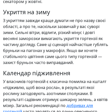
секатором у жовтні.
Укриття на зиму
З укриттям завжди краще думати не про назву своєї
області, а про те, наскільки зазвичай у вас суворі
зими. Сильні вітри, відлиги, різкий мінус і довгі
весняні заморозки вимагають укриття гортензії як
частину догляду. Саме ці сценарії найчастіше гублять
бруньки на пагонах у макрофіл. Якщо ви хочете
стабільного цвітіння саме цього типу гортензій —
захист бруньок часто виправданий.
Календар підживлення
У власників гортензій є класична помилка на кшталт
«підживлю, щоб вона росла», в результаті якої
рослину загодовують азотними сполуками. В
результаті садівник отримує шикарну зелень, а квітів
мізер. Загальні рекомендації по
добривах для
гортензій
часто зводяться до ранньовесняного