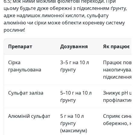
6.5; між ними можливі фіолетові переходи. При
цьому будьте дуже обережні з підкисленням ґрунту,
адже надлишок лимонної кислоти, сульфату
алюмінію чи сірки може обпекти кореневу систему
рослини!
Препарат
Дозування
Як працює
Сірка
3–5 г на 10 л
Працює повіл
гранульована
ґрунту
накопичуваль
підкислення
Сульфат заліза
5–10 г на 10 л
Знижує pH ш
ґрунту
профілактика
Алюміній сульфат
5 г на 10 л
Сприяє синьом
ґрунту
обережно, не
(максимум)