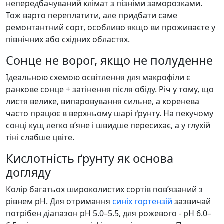
непередбачуваний клімат з пізніми заморозками.
Тож варто переплатити, але придбати саме
ремонтантний сорт, особливо якщо ви проживаєте у
північних або східних областях.
Сонце не ворог, якщо не полуденне
Ідеальною схемою освітлення для макрофіли є
ранкове сонце + затінення після обіду. Річ у тому, що
листя велике, випаровування сильне, а коренева
часто працює в верхньому шарі ґрунту. На пекучому
сонці кущ легко в’яне і швидше пересихає, а у глухій
тіні слабше цвіте.
Кислотність ґрунту як основа
догляду
Колір багатьох широколистих сортів пов’язаний з
рівнем pH. Для отримання
синіх гортензій
зазвичай
потрібен діапазон pH 5.0–5.5, для рожевого - pH 6.0–