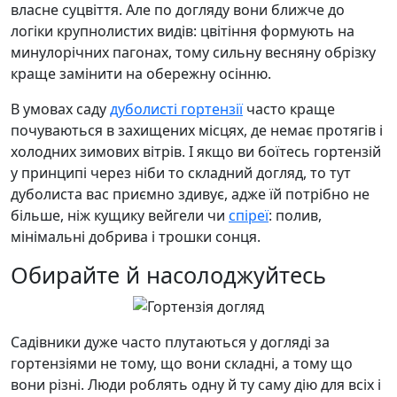
власне суцвіття. Але по догляду вони ближче до
логіки крупнолистих видів: цвітіння формують на
минулорічних пагонах, тому сильну весняну обрізку
краще замінити на обережну осінню.
В умовах саду
дуболисті гортензії
часто краще
почуваються в захищених місцях, де немає протягів і
холодних зимових вітрів. І якщо ви боїтесь гортензій
у принципі через ніби то складний догляд, то тут
дуболиста вас приємно здивує, адже їй потрібно не
більше, ніж кущику вейгели чи
спіреї
: полив,
мінімальні добрива і трошки сонця.
Обирайте й насолоджуйтесь
Садівники дуже часто плутаються у догляді за
гортензіями не тому, що вони складні, а тому що
вони різні. Люди роблять одну й ту саму дію для всіх і