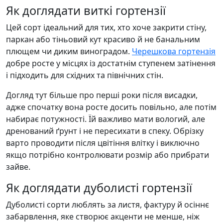
Як доглядати виткі гортензії
Цей сорт ідеальний для тих, хто хоче закрити стіну,
паркан або тіньовий кут красиво й не банальним
плющем чи диким виноградом.
Черешкова гортензія
добре росте у місцях із достатнім ступенем затінення
і підходить для східних та північних стін.
Догляд тут більше про перші роки після висадки,
адже спочатку вона росте досить повільно, але потім
набирає потужності. Їй важливо мати вологий, але
дренований ґрунт і не пересихати в спеку. Обрізку
варто проводити після цвітіння влітку і виключно
якщо потрібно контролювати розмір або прибрати
зайве.
Як доглядати дуболисті гортензії
Дуболисті сорти люблять за листя, фактуру й осіннє
забарвлення, яке створює акценти не менше, ніж