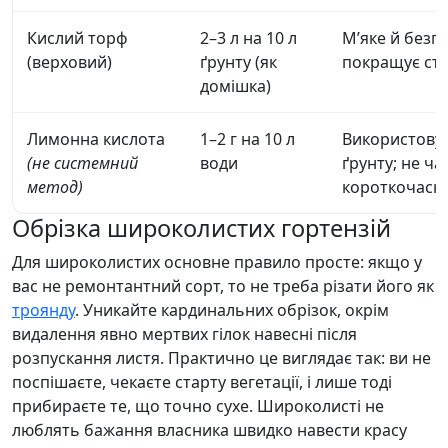
Кислий торф
2–3 л на 10 л
М’яке й безп
(верховий)
ґрунту (як
покращує стр
домішка)
Лимонна кислота
1–2 г на 10 л
Використовую
(не системний
води
ґрунту; не ча
метод)
короткочасн
Обрізка широколистих гортензій
Для широколистих основне правило просте: якщо у
вас не ремонтантний сорт, то не треба різати його як
троянду
. Уникайте кардинальних обрізок, окрім
видалення явно мертвих гілок навесні після
розпускання листя. Практично це виглядає так: ви не
поспішаєте, чекаєте старту вегетації, і лише тоді
прибираєте те, що точно сухе. Широколисті не
люблять бажання власника швидко навести красу