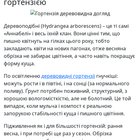
гортензією
Деревоподібні (Hydrangea arborescens) – це ті самі
«Аннабелі» і весь їхній клан. Вони цінні тим, що
пишно квітнуть на гілках цього року, тобто
закладають квіти на нових пагонах, отже весняна
обрізка не забирає цвітіння, а часто навіть покращує
форму куща.
По освітленню
деревовидні гортензії
гнучкіші:
можуть рости і в півтіні, і на сонці (за нормального
поливу). Ґрунт потрібен поживний, структурний, з
хорошою вологомісткістю, але не болотний. Це той
випадок, коли мульча і компост є реальною
запорукою стабільності куща і пишного цвітіння.
Підживлення як і для більшості гортензій: рання
весна, і при потребі ще раз у сезон. Обрізка