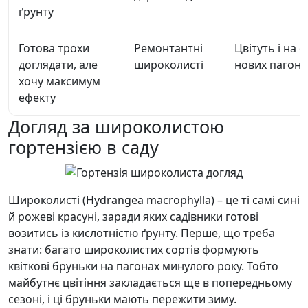
ґрунту
Готова трохи
Ремонтантні
Цвітуть і на с
доглядати, але
широколисті
нових пагона
хочу максимум
ефекту
Догляд за широколистою
гортензією в саду
Широколисті (Hydrangea macrophylla) – це ті самі сині
й рожеві красуні, заради яких садівники готові
возитись із кислотністю ґрунту. Перше, що треба
знати: багато широколистих сортів формують
квіткові бруньки на пагонах минулого року. Тобто
майбутнє цвітіння закладається ще в попередньому
сезоні, і ці бруньки мають пережити зиму.