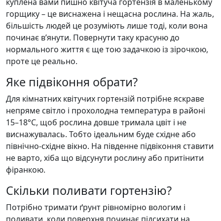
куплена вами пишно квітуча гортензія в маленькому
горщику – це виснажена і нещасна рослина. На жаль,
більшість людей це розуміють лише тоді, коли вона
починає в’янути. Повернути таку красуню до
нормального життя є ще тою задачкою із зірочкою,
проте це реально.
Яке підвіконня обрати?
Для кімнатних квітучих гортензій потрібне яскраве
непряме світло і прохолодна температура в районі
15–18°C, щоб рослина довше тримала цвіт і не
виснажувалась. Тобто ідеальним буде східне або
північно-східне вікно. На південне підвіконня ставити
не варто, хіба що відсунути рослину або притінити
фіранкою.
Скільки поливати гортензію?
Потрібно тримати ґрунт рівномірно вологим і
поливати, коли поверхня починає підсихати на