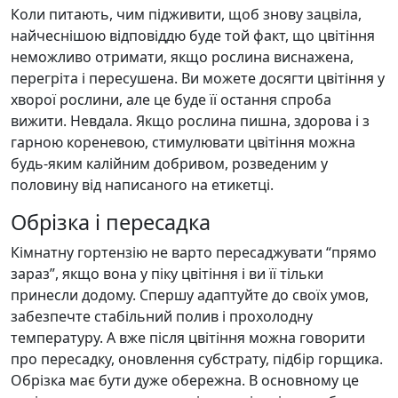
Коли питають, чим підживити, щоб знову зацвіла,
найчеснішою відповіддю буде той факт, що цвітіння
неможливо отримати, якщо рослина виснажена,
перегріта і пересушена. Ви можете досягти цвітіння у
хворої рослини, але це буде її остання спроба
вижити. Невдала. Якщо рослина пишна, здорова і з
гарною кореневою, стимулювати цвітіння можна
будь-яким калійним добривом, розведеним у
половину від написаного на етикетці.
Обрізка і пересадка
Кімнатну гортензію не варто пересаджувати “прямо
зараз”, якщо вона у піку цвітіння і ви її тільки
принесли додому. Спершу адаптуйте до своїх умов,
забезпечте стабільний полив і прохолодну
температуру. А вже після цвітіння можна говорити
про пересадку, оновлення субстрату, підбір горщика.
Обрізка має бути дуже обережна. В основному це