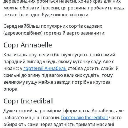
деревовидних робиться навесні, хоча якраз для них
можна обрізати і восени, ця рослина пробачить ледь
не все і все одно буде пишно квітнути.
Серед найбільш популярних сортів садових
(деревоподібних) гортензій варто зазначити:
Сорт Annabelle
Класика жанру: великі білі кулі суцвіть і той самий
парадний вигляд у будь-якому куточку саду. Але є
нюанс: у
гортензії Аннабель
стебла досить слабкі й
схильні до згину під вагою великих суцвіть, тому
великому кущу майже завжди потрібна кругова
опора.
Сорт Incrediball
Дуже схожий за розміром і формою на Аннабель, але
набагато міцніші пагони.
Гортензію Incrediball
часто
обирають саме через здатність тримати масивні