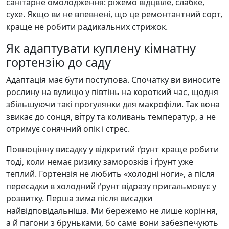
санітарне омолодження: ріжемо відцвіле, слабке,
сухе. Якщо ви не впевнені, що це ремонтантний сорт,
краще не робити радикальних стрижок.
Як адаптувати куплену кімнатну
гортензію до саду
Адаптація має бути поступова. Спочатку ви виносите
рослину на вулицю у півтінь на короткий час, щодня
збільшуючи такі прогулянки для макрофіли. Так вона
звикає до сонця, вітру та коливань температур, а не
отримує сонячний опік і стрес.
Повноцінну висадку у відкритий ґрунт краще робити
тоді, коли немає ризику заморозків і ґрунт уже
теплий. Гортензія не любить «холодні ноги», а після
пересадки в холодний ґрунт відразу пригальмовує у
розвитку. Перша зима після висадки
найвідповідальніша. Ми бережемо не лише коріння,
а й пагони з бруньками, бо саме вони забезпечують