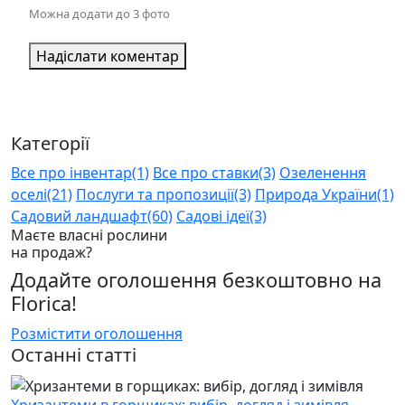
Можна додати до 3 фото
Надіслати коментар
Категорії
Все про інвентар
(1)
Все про ставки
(3)
Озеленення
оселі
(21)
Послуги та пропозиції
(3)
Природа України
(1)
Садовий ландшафт
(60)
Садові ідеї
(3)
Маєте власні рослини
на продаж?
Додайте оголошення безкоштовно на
Florica!
Розмістити оголошення
Останні статті
Хризантеми в горщиках: вибір, догляд і зимівля