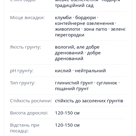
традиційний сад
Місце висадки:
клумби · бордюри ·
контейнерне озеленення ·
живоплоти · зона патіо · зелені
перегородки
Якість грунту:
вологий, але добре
дренований · добре
дренований
pH грунту:
кислий · нейтральний
Тип грунту:
глинистий ґрунт · суглинок ·
піщаний ґрунт
Стійкість рослини:
стійкість до засолених ґрунтів
Висота дорослої:
120-150 см
Відстань при
120-150 см
посадці: