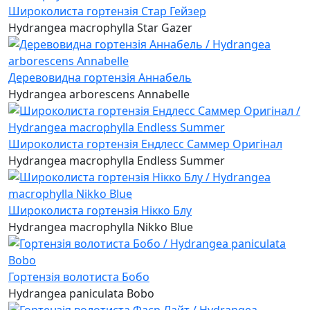
Широколиста гортензія Стар Гейзер
Hydrangea macrophylla Star Gazer
Деревовидна гортензія Аннабель
Hydrangea arborescens Annabelle
Широколиста гортензія Ендлесс Саммер Оригінал
Hydrangea macrophylla Endless Summer
Широколиста гортензія Нікко Блу
Hydrangea macrophylla Nikko Blue
Гортензія волотиста Бобо
Hydrangea paniculata Bobo