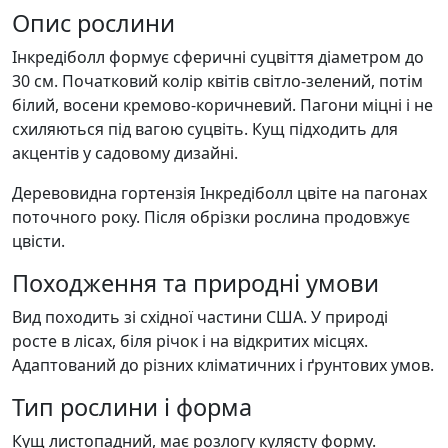
Опис рослини
Інкредіболл формує сферичні суцвіття діаметром до
30 см. Початковий колір квітів світло-зелений, потім
білий, восени кремово-коричневий. Пагони міцні і не
схиляються під вагою суцвіть. Кущ підходить для
акцентів у садовому дизайні.
Деревовидна гортензія Інкредіболл цвіте на пагонах
поточного року. Після обрізки рослина продовжує
цвісти.
Походження та природні умови
Вид походить зі східної частини США. У природі
росте в лісах, біля річок і на відкритих місцях.
Адаптований до різних кліматичних і ґрунтових умов.
Тип рослини і форма
Кущ листопадний, має розлогу кулясту форму.