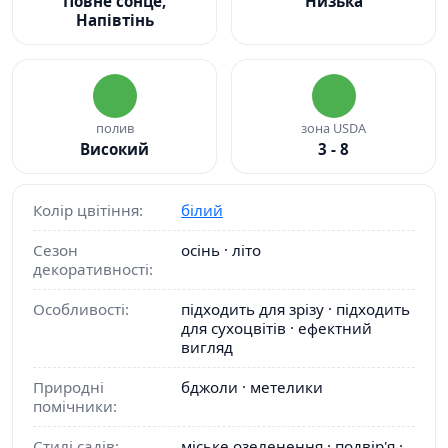
Повне сонце,
Низька
Напівтінь
полив
зона USDA
Високий
3 - 8
Колір цвітіння:
білий
Сезон
осінь · літо
декоративності:
Особливості:
підходить для зрізу · підходить
для сухоцвітів · ефектний
вигляд
Природні
бджоли · метелики
помічники:
Стилі садів:
міське озеленення · подвір'я ·