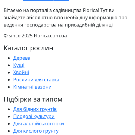
Вітаємо на порталі з садівництва Florica! Тут ви
знайдете абсолютно всю необхідну інформацію про
ведення господарства на присадибній ділянці
© since 2025 Florica.com.ua
Каталог рослин
Дерева
Кущі
Хвойні
Рослини для ставка
Кімнатні вазони
Підбірки за типом
Для бідних грунтів
Плодові культури
Для альпійської гірки
Для кислого грунту