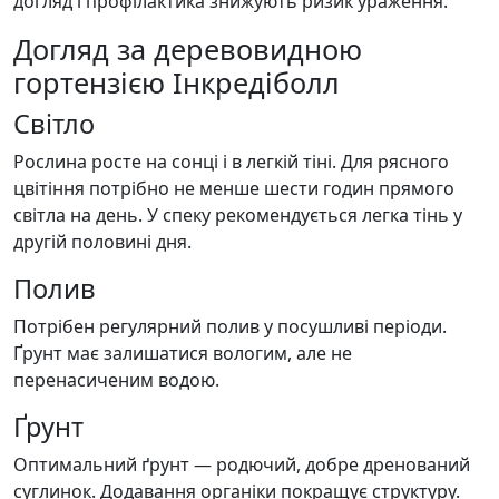
догляд і профілактика знижують ризик ураження.
Догляд за деревовидною
гортензією Інкредіболл
Світло
Рослина росте на сонці і в легкій тіні. Для рясного
цвітіння потрібно не менше шести годин прямого
світла на день. У спеку рекомендується легка тінь у
другій половині дня.
Полив
Потрібен регулярний полив у посушливі періоди.
Ґрунт має залишатися вологим, але не
перенасиченим водою.
Ґрунт
Оптимальний ґрунт — родючий, добре дренований
суглинок. Додавання органіки покращує структуру.