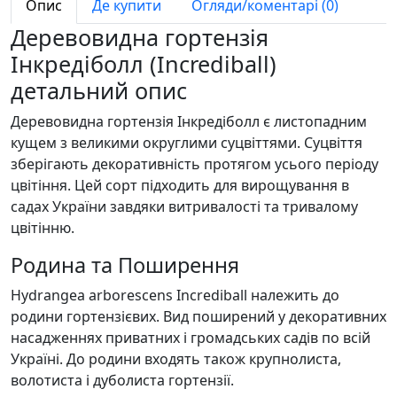
Опис
Де купити
Огляди/коментарі (0)
Деревовидна гортензія
Інкредіболл (Incrediball)
детальний опис
Деревовидна гортензія Інкредіболл є листопадним
кущем з великими округлими суцвіттями. Суцвіття
зберігають декоративність протягом усього періоду
цвітіння. Цей сорт підходить для вирощування в
садах України завдяки витривалості та тривалому
цвітінню.
Родина та Поширення
Hydrangea arborescens Incrediball належить до
родини гортензієвих. Вид поширений у декоративних
насадженнях приватних і громадських садів по всій
Україні. До родини входять також крупнолиста,
волотиста і дуболиста гортензії.