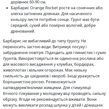
дорівнює 60-90 см.
Барбарис Orange Rocket росте на сонячних або
злегка затінених ділянках. Для насиченого
кольору листя потрібне сонце. Ґрунт має бути
середній, сухий або помірно вологий, добре
дренований.
Барбарис не вибагливий до типу ґрунту. Не
переносить застою води. Витримує посуху і
забруднення повітря. Підходить для глинистих і сухих
ґрунтів. Використовується як одиночна рослина або
для масового висадження у клумбах, бордюрах,
живоплотах і вільних огорожах. Має низьку
схильність до шкідників і хвороб. Іноді уражується
борошнистою росою. Розмножується
напівздерев’янілими живцями. Для стимуляції
бічного гілкування у молодому віці проводять сильну
обрізку. Ягоди не рекомендується вживати. Вони
можуть викликати розлад шлунка у дітей і домашніх