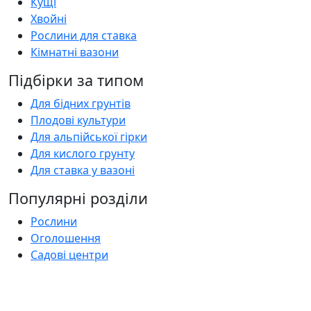
Кущі
Хвойні
Рослини для ставка
Кімнатні вазони
Підбірки за типом
Для бідних грунтів
Плодові культури
Для альпійської гірки
Для кислого грунту
Для ставка у вазоні
Популярні розділи
Рослини
Оголошення
Садові центри
Статті
Поширені запитання