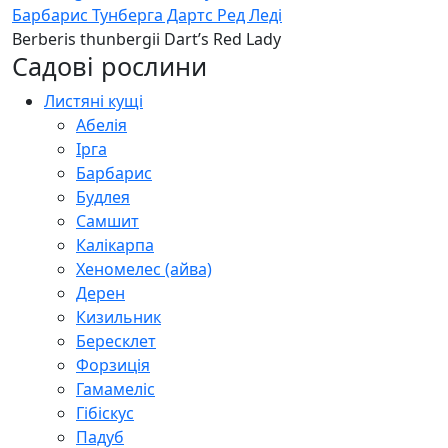
Барбарис Тунберга Дартс Ред Леді
Berberis thunbergii Dart’s Red Lady
Садові рослини
Листяні кущі
Абелія
Ірга
Барбарис
Будлея
Самшит
Калікарпа
Хеномелес (айва)
Дерен
Кизильник
Бересклет
Форзиція
Гамамеліс
Гібіскус
Падуб