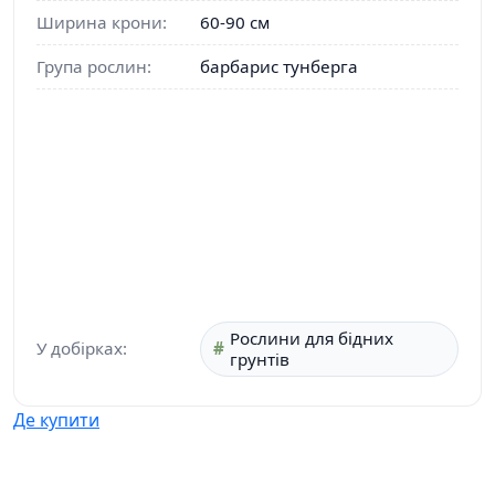
Ширина крони:
60-90 см
Група рослин:
барбарис тунберга
Рослини для бідних
У добірках:
грунтів
Де купити