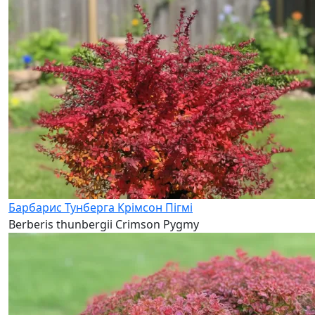
Барбарис Тунберга Крімсон Пігмі
Berberis thunbergii Crimson Pygmy