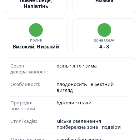
Повне сонце,
Низька
Напівтінь
полив
зона USDA
Високий, Низький
4 - 8
Сезон
осінь · літо · зима
декоративності:
Особливості:
плодоносить · ефектний
вигляд
Природні
бджоли · птахи
помічники:
Стилі садів:
міське озеленення ·
прибережна зона · подвір'я
Місце висадки:
клумби · бордюри ·