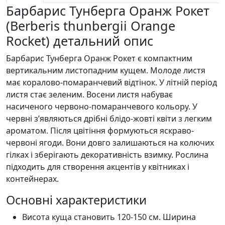
Барбарис Тунберга Оранж Рокет
(Berberis thunbergii Orange
Rocket) детальний опис
Барбарис Тунберга Оранж Рокет є компактним
вертикальним листопадним кущем. Молоде листя
має коралово-помаранчевий відтінок. У літній період
листя стає зеленим. Восени листя набуває
насиченого червоно-помаранчевого кольору. У
червні з’являються дрібні блідо-жовті квіти з легким
ароматом. Після цвітіння формуються яскраво-
червоні ягоди. Вони довго залишаються на колючих
гілках і зберігають декоративність взимку. Рослина
підходить для створення акцентів у квітниках і
контейнерах.
Основні характеристики
Висота куща становить 120-150 см. Ширина