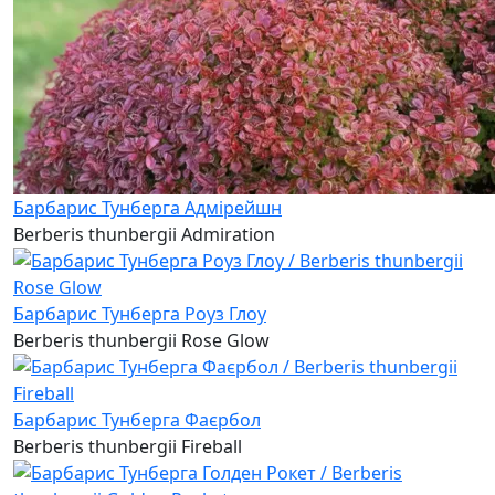
Барбарис Тунберга Адмірейшн
Berberis thunbergii Admiration
Барбарис Тунберга Роуз Глоу
Berberis thunbergii Rose Glow
Барбарис Тунберга Фаєрбол
Berberis thunbergii Fireball