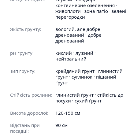
контейнерне озеленення ·
живоплоти · зона патіо · зелені
перегородки
Якість грунту:
вологий, але добре
дренований · добре
дренований
pH грунту:
кислий · лужний ·
нейтральний
Тип грунту:
крейдяний ґрунт · глинистий
ґрунт · суглинок · піщаний
ґрунт
Стійкість рослини:
глинистий ґрунт · стійкість до
посухи · сухий ґрунт
Висота дорослої:
120-150 см
Відстань при
90 см
посадці: