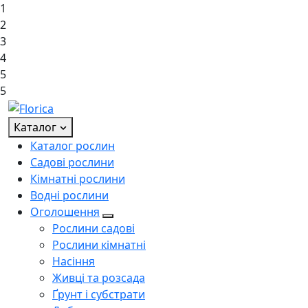
1
2
3
4
5
5
Каталог
Каталог рослин
Садові рослини
Кімнатні рослини
Водні рослини
Оголошення
Рослини садові
Рослини кімнатні
Насіння
Живці та розсада
Ґрунт і субстрати