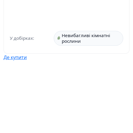
Невибагливі кімнатні
У добірках:
рослини
Де купити