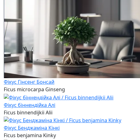
Фікус Гінсенг Бонсай
Ficus microcarpa Ginseng
Фікус біннендійка Алі
Ficus binnendijkii Alii
Фікус Бенджаміна Кінкі
Ficus benjamina Kinky