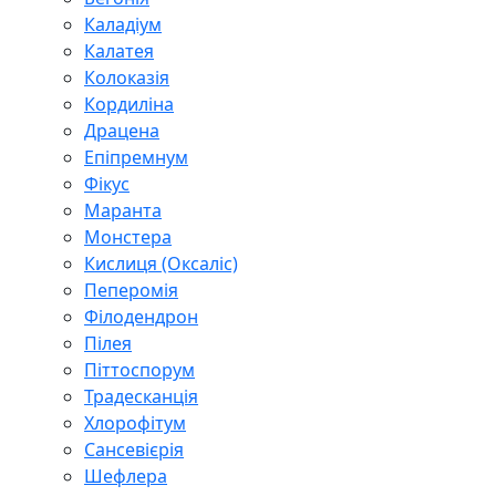
Каладіум
Калатея
Колоказія
Кордиліна
Драцена
Епіпремнум
Фікус
Маранта
Монстера
Кислиця (Оксаліс)
Пеперомія
Філодендрон
Пілея
Піттоспорум
Традесканція
Хлорофітум
Сансевієрія
Шефлера