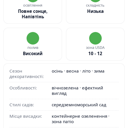
освітлення
складність
Повне сонце,
Низька
Напівтінь
полив
зона USDA
Високий
10 - 12
Сезон
осінь · весна · літо · зима
декоративності:
Особливості:
вічнозелена · ефектний
вигляд
Стилі садів:
середземноморський сад
Місце висадки:
контейнерне озеленення ·
зона патіо