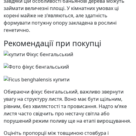
завдяки цій особливості баньянові дерева можуть
займати величезні площі. У кімнатних умовах ці
корені майже не з’являються, але здатність
формувати потужну опору закладена в рослині
генетично.
Рекомендації при покупці
Обираючи фікус бенгальський, важливо звернути
увагу на структуру листя. Воно має бути щільним,
рівним, без хвилястості та провисання. Надто м’яке
листя часто свідчить про нестачу світла або
порушений режим поливу ще на етапі вирощування.
Оцініть пропорції між товщиною стовбура і