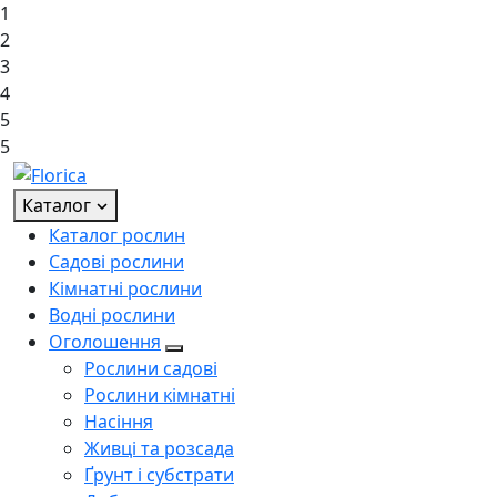
1
2
3
4
5
5
Каталог
Каталог рослин
Садові рослини
Кімнатні рослини
Водні рослини
Оголошення
Рослини садові
Рослини кімнатні
Насіння
Живці та розсада
Ґрунт і субстрати