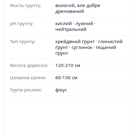
Якість грунту:
вологий, але добре
дренований
pH грунту:
кислий · лужний ·
нейтральний
Тип грунту:
крейдяний ґрунт · глинистий
ґрунт · суглинок · піщаний
ґрунт
Висота дорослої:
120-210 см
Ширина крони:
60-150 см
Група рослин:
фікус