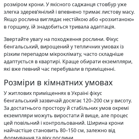
розміром крони. У якісного саджанця стовбур уже
злегка здерев’янілий і впевнено тримає листову масу.
Якщо рослина виглядає нестійкою або «розхитаною»
в горщику, їй знадобиться тривала адаптація.
Звертайте увагу на походження рослини. Фікус
бенгальський, вирощений у тепличних умовах із
різким перепадом мікроклімату, часто складніше
адаптується в квартирі. Краще обирати екземпляри,
які вже певний час перебували в приміщенні.
Розміри в кімнатних умовах
У житлових приміщеннях в Україні фікус
бенгальський зазвичай досягає 120–200 см у висоту.
За достатнього простору й стабільних умов окремі
екземпляри можуть виростати й вище, але процес
цей повільний і контрольований. Ширина крони
найчастіше становить 80–150 см, залежно від
формування та віку рослини.