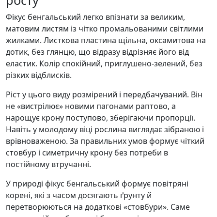
Фікус бенгальський легко впізнати за великим,
матовим листям із чітко промальованими світлими
жилками. Листкова пластина щільна, оксамитова на
дотик, без глянцю, що відразу відрізняє його від
еластик. Колір спокійний, приглушено-зелений, без
різких відблисків.
Ріст у цього виду розмірений і передбачуваний. Він
не «вистрілює» новими пагонами раптово, а
нарощує крону поступово, зберігаючи пропорції.
Навіть у молодому віці рослина виглядає зібраною і
врівноваженою. За правильних умов формує чіткий
стовбур і симетричну крону без потреби в
постійному втручанні.
У природі фікус бенгальський формує повітряні
корені, які з часом досягають ґрунту й
перетворюються на додаткові «стовбури». Саме