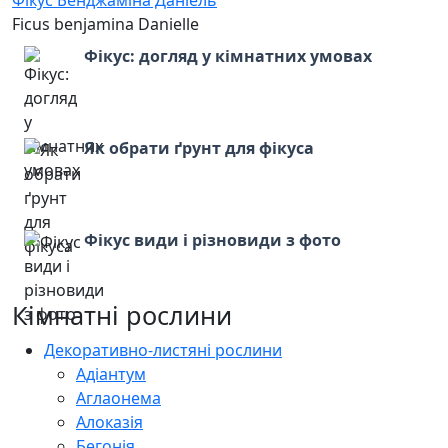
Фікус Бенджаміна Даніель
Ficus benjamina Danielle
Фікус: догляд у кімнатних умовах
Як обрати ґрунт для фікуса
Фікус види і різновиди з фото
Кімнатні рослини
Декоративно-листяні рослини
Адіантум
Аглаонема
Алоказія
Бегонія