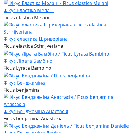
Фікус Еластіка Мелані
Ficus elastica Melani
Фікус еластика Шриверіана
Ficus elastica Schrijveriana
Фікус Лірата Бамбіно
Ficus Lyrata Bambino
Фікус Бенджаміна
Ficus benjamina
Фікус Бенджаміна Анастасія
Ficus benjamina Anastasia