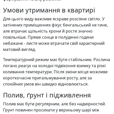
Умови утримання в квартирі
Для цього виду важливе яскраве розсіяне світло. У
затінених приміщеннях фікус бенгальський не гине,
але втрачає щільність крони й росте значно
повільніше. Пряме сонце в полуденні години
небажане - листя може втрачати свій характерний
матовий вигляд.
Температурний режим має бути стабільним. Рослина
погано реагує на холодні підвіконня взимку та різкі
коливання температури. Після зміни місця можливе
короткочасне пригальмування росту, але за
спокійних умов він швидко відновлюється.
Полив, ґрунт і підживлення
Полив має бути регулярним, але без надмірностей.
Ґрунт повинен просихати у верхньому шарі між