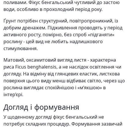
поливами. Фікус бенгальський чутливий до застою
води, особливо в прохолодний період року.
Ґрунт потрібен структурний, повітропроникний, із
добрим дренажем. Підживлення проводять у період
активного росту, помірно, без спроб «підганяти»
рослину - цей вид не любить надлишкового
стимулювання.
Матовий, оксамитовий вигляд листя - характерна
риса Ficus benghalensis, а не наслідок освітлення чи
догляду. На відміну від глянцевих еластик, листкова
поверхня цього виду менш відбиває світло, через що
рослина виглядає спокійнішою і «м’якшою» в
інтер’єрі.
Догляд і формування
У щоденному догляді фікус бенгальський не
потребує складних процедур. Формування зазвичай