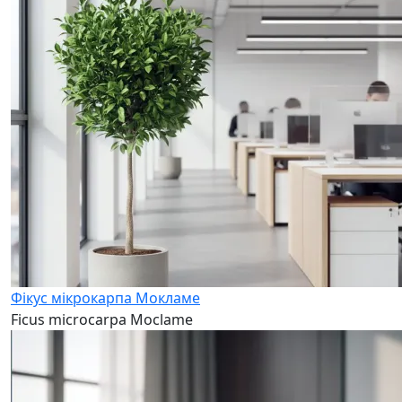
Фікус мікрокарпа Мокламе
Ficus microcarpa Moclame