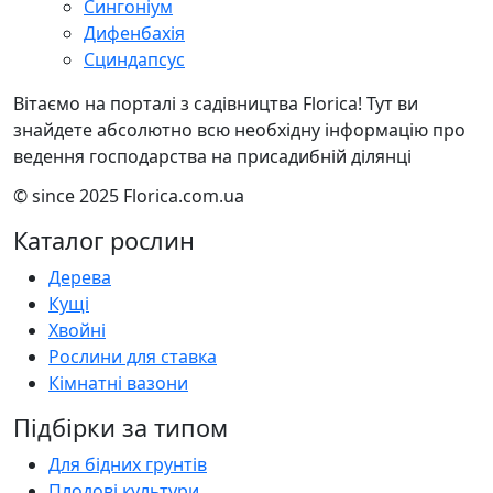
Сингоніум
Дифенбахія
Сциндапсус
Вітаємо на порталі з садівництва Florica! Тут ви
знайдете абсолютно всю необхідну інформацію про
ведення господарства на присадибній ділянці
© since 2025 Florica.com.ua
Каталог рослин
Дерева
Кущі
Хвойні
Рослини для ставка
Кімнатні вазони
Підбірки за типом
Для бідних грунтів
Плодові культури