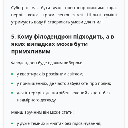
Субстрат має бути дуже повітропроникним: кора,
перліт, кокос, трохи легкої землі. Щільні суміші
утримують воду й створюють умови для гнилі.
5. Кому філодендрон підходить, а в
яких випадках може бути
примхливим
Філодендрон буде вдалим вибором:
у квартирах із розсіяним світлом;
у приміщеннях, де часто забувають про полив;
для інтер’єрів, де потрібен зелений акцент без
надмірного догляду.
Менш зручним він може стати:
у дуже темних кімнатах без підсвічування;