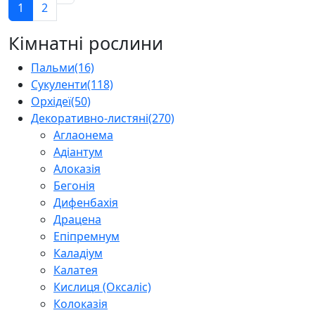
1
2
Кімнатні рослини
Пальми
(16)
Сукуленти
(118)
Орхідеї
(50)
Декоративно-листяні
(270)
Аглаонема
Адіантум
Алоказія
Бегонія
Дифенбахія
Драцена
Епіпремнум
Каладіум
Калатея
Кислиця (Оксаліс)
Колоказія