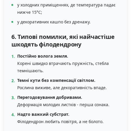
у холодних приміщеннях, де температура падає
нижче 15°C;
у декоративних кашпо без дренажу.
6. Типові помилки, які найчастіше
шкодять філодендрону
Постійно волога земля.
Корені швидко втрачають пружність, стебла
темнішають.
Темні кути без компенсації світлом.
Рослина виживе, але декоративність впаде.
Перегодовування добривами.
Деформація молодих листків - перша ознака.
Надто важкий субстрат.
Філодендрон любить повітря, а не болото.