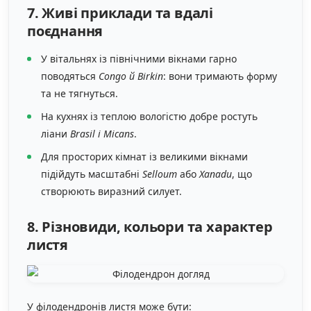
7. Живі приклади та вдалі
поєднання
У вітальнях із північними вікнами гарно
поводяться
Congo й Birkin
: вони тримають форму
та не тягнуться.
На кухнях із теплою вологістю добре ростуть
ліани
Brasil і Micans
.
Для просторих кімнат із великими вікнами
підійдуть масштабні
Selloum
або
Xanadu
, що
створюють виразний силует.
8. Різновиди, кольори та характер
листя
У філодендронів листя може бути: