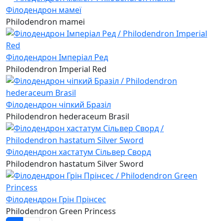
Філодендрон мамеї
Philodendron mamei
Філодендрон Імперіал Ред
Philodendron Imperial Red
Філодендрон чіпкий Бразіл
Philodendron hederaceum Brasil
Філодендрон хастатум Сільвер Сворд
Philodendron hastatum Silver Sword
Філодендрон Грін Прінсес
Philodendron Green Princess