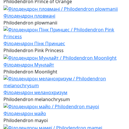
Philodendron Prince of Orange
Філодендрон пловмані
Philodendron plowmanii
Філодендрон Пінк Принцес
Philodendron Pink Princess
Філодендрон Мунлайт
Philodendron Moonlight
Філодендрон меланохризум
Philodendron melanochrysum
Філодендрон майо
Philodendron mayoi