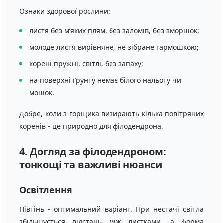
Ознаки здорової рослини:
листя без м’яких плям, без заломів, без зморшок;
молоде листя вирівняне, не зібране гармошкою;
корені пружні, світлі, без запаху;
на поверхні ґрунту немає білого нальоту чи
мошок.
Добре, коли з горщика визирають кілька повітряних
коренів - це природно для філодендрона.
4. Догляд за філодендроном:
тонкощі та важливі нюанси
Освітлення
Півтінь - оптимальний варіант. При нестачі світла
збільшується відстань між листками, а форма