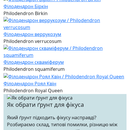
Філодендрон Біркін
Philodendron Birkin
Філодендрон веррукозум
Philodendron verrucosum
Філодендрон скваміферум
Philodendron squamiferum
Філодендрон Роял Квін
Philodendron Royal Queen
Як обрати ґрунт для фікуса
Який ґрунт підходить фікусу насправді?
Розбираємо склад, типові помилки, різницю між