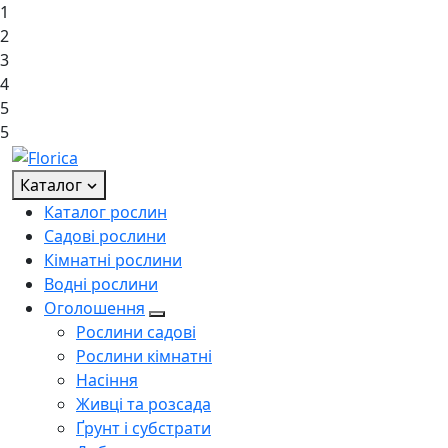
1
2
3
4
5
5
Каталог
Каталог рослин
Садові рослини
Кімнатні рослини
Водні рослини
Оголошення
Рослини садові
Рослини кімнатні
Насіння
Живці та розсада
Ґрунт і субстрати