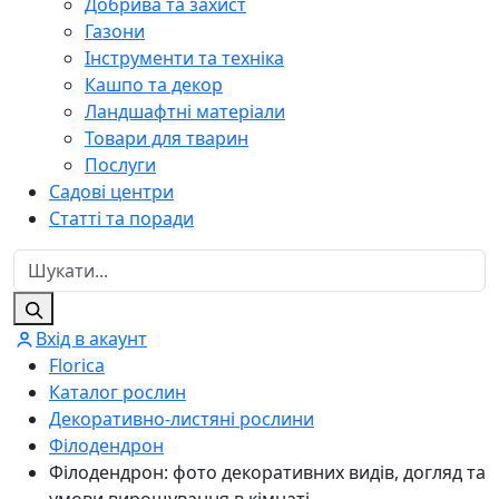
Добрива та захист
Газони
Інструменти та техніка
Кашпо та декор
Ландшафтні матеріали
Товари для тварин
Послуги
Садові центри
Статті та поради
Вхід в акаунт
Florica
Каталог рослин
Декоративно-листяні рослини
Філодендрон
Філодендрон: фото декоративних видів, догляд та
умови вирощування в кімнаті