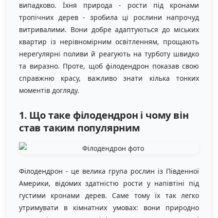
випадково. Їхня природа - рости під кронами
тропічних дерев - зробила ці рослини напрочуд
витривалими. Вони добре адаптуються до міських
квартир із нерівномірним освітленням, прощають
нерегулярні поливи й реагують на турботу швидко
та виразно. Проте, щоб філодендрон показав свою
справжню красу, важливо знати кілька тонких
моментів догляду.
1. Що таке філодендрон і чому він
став таким популярним
Філодендрон - це велика група рослин із Південної
Америки, відомих здатністю рости у напівтіні під
густими кронами дерев. Саме тому їх так легко
утримувати в кімнатних умовах: вони природно