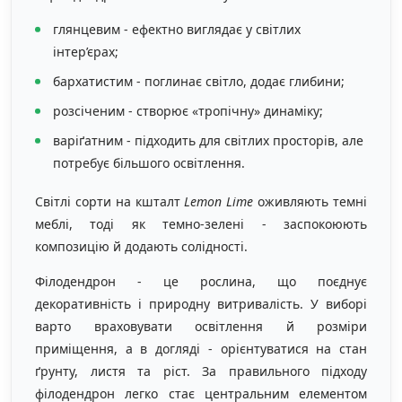
глянцевим - ефектно виглядає у світлих
інтер’єрах;
бархатистим - поглинає світло, додає глибини;
розсіченим - створює «тропічну» динаміку;
варіґатним - підходить для світлих просторів, але
потребує більшого освітлення.
Світлі сорти на кшталт
Lemon Lime
оживляють темні
меблі, тоді як темно-зелені - заспокоюють
композицію й додають солідності.
Філодендрон - це рослина, що поєднує
декоративність і природну витривалість. У виборі
варто враховувати освітлення й розміри
приміщення, а в догляді - орієнтуватися на стан
ґрунту, листя та ріст. За правильного підходу
філодендрон легко стає центральним елементом