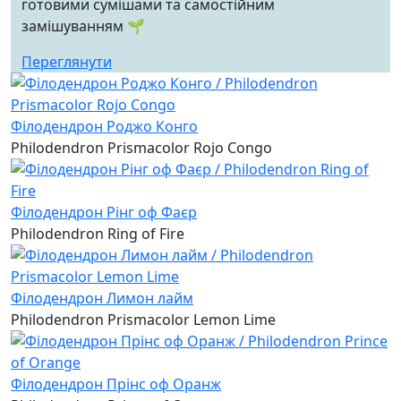
готовими сумішами та самостійним
замішуванням 🌱
Переглянути
Філодендрон Роджо Конго
Philodendron Prismacolor Rojo Congo
Філодендрон Рінг оф Фаєр
Philodendron Ring of Fire
Філодендрон Лимон лайм
Philodendron Prismacolor Lemon Lime
Філодендрон Прінс оф Оранж