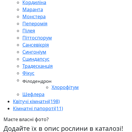
Кордиліна
Маранта
Монстера
Пеперомія
Пілея
Піттоспорум
Сансевієрія
Сингоніум
Сциндапсус
Традесканція
Фікус
Філодендрон
Хлорофітум
Шефлера
Квітучі кімнатні
(198)
Кімнатні папороті
(11)
Маєте власні фото?
Додайте їх в опис рослини в каталозі!