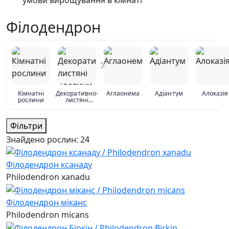
Філодендрон
Кімнатні
Декоративно-
Аглаонема
Адіантум
Алоказія
рослини
листяні
рослини
Фільтри
Знайдено рослин:
24
Філодендрон ксанаду
Philodendron xanadu
Філодендрон міканс
Philodendron micans