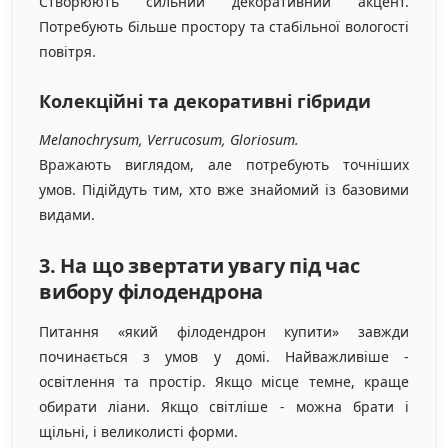
Створюють сильний декоративний акцент.
Потребують більше простору та стабільної вологості
повітря.
Колекційні та декоративні гібриди
Melanochrysum, Verrucosum, Gloriosum.
Вражають виглядом, але потребують точніших
умов. Підійдуть тим, хто вже знайомий із базовими
видами.
3. На що звертати увагу під час
вибору філодендрона
Питання «який філодендрон купити» завжди
починається з умов у домі. Найважливіше -
освітлення та простір. Якщо місце темне, краще
обирати ліани. Якщо світліше - можна брати і
щільні, і великолисті форми.