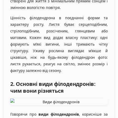
створені для життя з мінімальним прямим сонцем і
змінною вологістю повітря.
Цінність філодендрона в поєднанні форми та
характеру росту. Листя буває серцеподібним,
стрілоподібним, розсіченим, глянцевим або
матовим. Кожен вид додає власну пластику: одні
формують м’які вигини, інші тримають чітку
структуру. Уживу рослина виглядає м’якше й
цікавіше, ніж на будь-якому філодендрон фото:
листя рухається, реагує на світло, змінює розмір і
фактуру залежно від сезону.
2. Основні види філодендронів:
чим вони різняться
Говорячи про
види філодендронів
, корисніше за