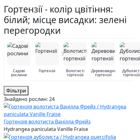
Гортензії - колір цвітіння:
білий; місце висадки: зелені
перегородки
Садові
Гортензії
Волотисті
Деревовидні
Дуболист
рослини
гортензії
гортензії
гортензії
Фільтри
Знайдено рослин:
24
Гортензія волотиста Ванілла Фрейз
Hydrangea paniculata Vanille Fraise