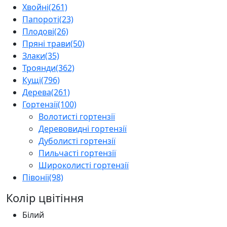
Хвойні
(261)
Папороті
(23)
Плодові
(26)
Пряні трави
(50)
Злаки
(35)
Троянди
(362)
Кущі
(796)
Дерева
(261)
Гортензії
(100)
Волотисті гортензії
Деревовидні гортензії
Дуболисті гортензії
Пильчасті гортензії
Широколисті гортензії
Півонії
(98)
Колір цвітіння
Білий