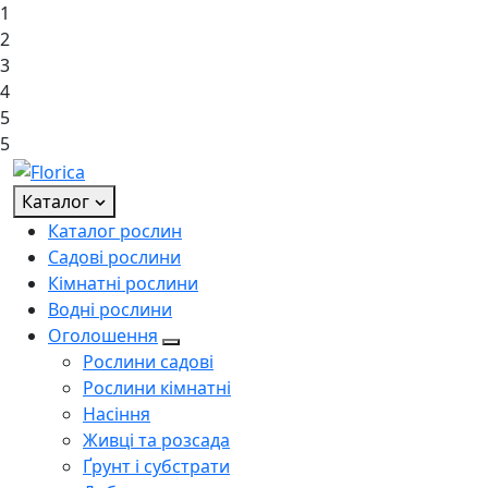
1
2
3
4
5
5
Каталог
Каталог рослин
Садові рослини
Кімнатні рослини
Водні рослини
Оголошення
Рослини садові
Рослини кімнатні
Насіння
Живці та розсада
Ґрунт і субстрати