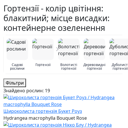
Гортензії - колір цвітіння:
блакитний; місце висадки:
контейнерне озеленення
Садові
Гортензії
Волотисті
Деревовидні
Дуболист
рослини
гортензії
гортензії
гортензії
Фільтри
Знайдено рослин:
19
Широколиста гортензія Букет Роуз
Hydrangea macrophylla Bouquet Rose