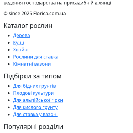
ведення господарства на присадибній ділянці
© since 2025 Florica.com.ua
Каталог рослин
Дерева
Кущі
Хвойні
Рослини для ставка
Кімнатні вазони
Підбірки за типом
Для бідних грунтів
Плодові культури
Для альпійської гірки
Для кислого грунту
Для ставка у вазоні
Популярні розділи