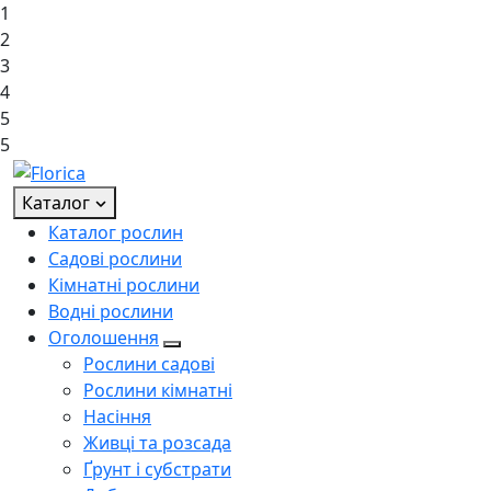
1
2
3
4
5
5
Каталог
Каталог рослин
Садові рослини
Кімнатні рослини
Водні рослини
Оголошення
Рослини садові
Рослини кімнатні
Насіння
Живці та розсада
Ґрунт і субстрати