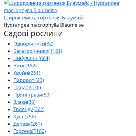
Широколиста гортензія Блаумайс
Hydrangea macrophylla Blaumeise
Садові рослини
Однорічники
(32)
Багаторічники
(1181)
Цибулинні
(664)
Виткі
(182)
Хвойні
(261)
Папороті
(23)
Плодові
(26)
Пряні трави
(50)
Злаки
(35)
Троянди
(362)
Кущі
(796)
Дерева
(261)
Гортензії
(100)