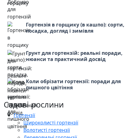
Гортензія в горщику (в кашпо): сорти,
посадка, догляд і зимівля
Грунт для гортензій: реальні поради,
нюанси та практичний досвід
Коли обрізати гортензії: поради для
пишного цвітіння
Садові рослини
Гортензії
Широколисті гортензії
Волотисті гортензії
Деревовидні гортензії