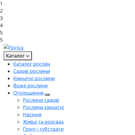
1
2
3
4
5
5
Каталог
Каталог рослин
Садові рослини
Кімнатні рослини
Водні рослини
Оголошення
Рослини садові
Рослини кімнатні
Насіння
Живці та розсада
Ґрунт і субстрати