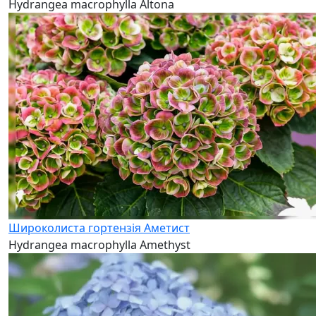
Hydrangea macrophylla Altona
Широколиста гортензія Аметист
Hydrangea macrophylla Amethyst