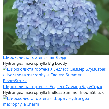
Широколиста гортензія Біг Дедді
Hydrangea macrophylla Big Daddy
Широколиста гортензія Ендлесс Саммер БлумСтрак
Hydrangea macrophylla Endless Summer BloomStruck