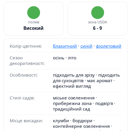
полив
зона USDA
Високий
6 - 9
Колір цвітіння:
блакитний
·
синій
·
фіолетовий
Сезон
осінь · літо
декоративності:
Особливості:
підходить для зрізу · підходить
для сухоцвітів · має аромат ·
ефектний вигляд
Стилі садів:
міське озеленення ·
прибережна зона · подвір'я ·
традиційний сад
Місце висадки:
клумби · бордюри ·
контейнерне озеленення ·