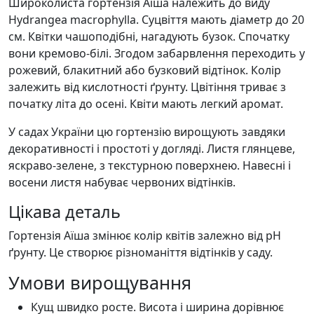
Широколиста гортензія Аїша належить до виду
Hydrangea macrophylla. Суцвіття мають діаметр до 20
см. Квітки чашоподібні, нагадують бузок. Спочатку
вони кремово-білі. Згодом забарвлення переходить у
рожевий, блакитний або бузковий відтінок. Колір
залежить від кислотності ґрунту. Цвітіння триває з
початку літа до осені. Квіти мають легкий аромат.
У садах України цю гортензію вирощують завдяки
декоративності і простоті у догляді. Листя глянцеве,
яскраво-зелене, з текстурною поверхнею. Навесні і
восени листя набуває червоних відтінків.
Цікава деталь
Гортензія Аїша змінює колір квітів залежно від pH
ґрунту. Це створює різноманіття відтінків у саду.
Умови вирощування
Кущ швидко росте. Висота і ширина дорівнює