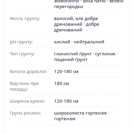
живоплоти · зона патіо · зелені
перегородки
Якість грунту:
вологий, але добре
дренований · добре
дренований
pH грунту:
кислий · нейтральний
Тип грунту:
глинистий ґрунт · суглинок ·
піщаний ґрунт
Висота дорослої:
120-180 см
Відстань при
180 см
посадці:
Ширина крони:
120-180 см
Група рослин:
широколиста гортензія ·
гортензія