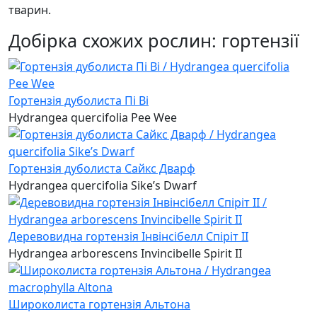
тварин.
Добірка схожих рослин: гортензії
Гортензія дуболиста Пі Ві
Hydrangea quercifolia Pee Wee
Гортензія дуболиста Сайкс Дварф
Hydrangea quercifolia Sike’s Dwarf
Деревовидна гортензія Інвінсібелл Спіріт II
Hydrangea arborescens Invincibelle Spirit II
Широколиста гортензія Альтона