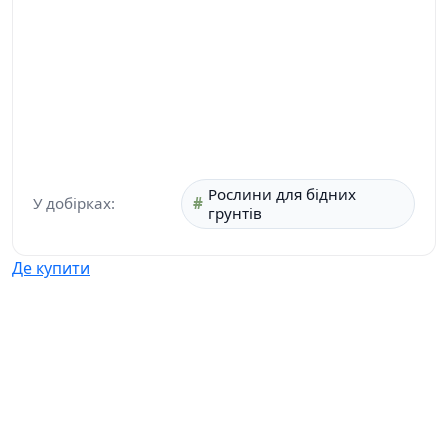
Рослини для бідних
У добірках:
грунтів
Де купити