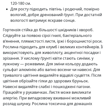
120-180 см.
Для росту підходить півтінь і родючий, помірно
вологий, добре дренований ґрунт. При достатній
вологості витримує яскраве сонце.
Гортензія стійка до більшості шкідників і хвороб.
Слідкуйте за появою сірої гнилі, бактеріального
в’янення, плямистості листя, іржі і борошнистої роси.
Рослина підходить для клумб і великих контейнерів. Її
використовують для живоплоту, акцентної посадки і
зрізання. У кислому ґрунті квіти стають синіми, у
лужному — рожевими. Для зміни кольору додають
сульфат алюмінію або вапно восени чи навесні. Для
тривалого цвітіння видаляйте відцвілі суцвіття. Після
цвітіння обрізайте гілки до здорових бруньок.
Навесні видаляйте слабкі і пошкоджені пагони.
Працюйте у рукавичках. Листя може викликати
алергію. При випадковому вживанні можливий
розлад шлунку. Рослина токсична для домашніх