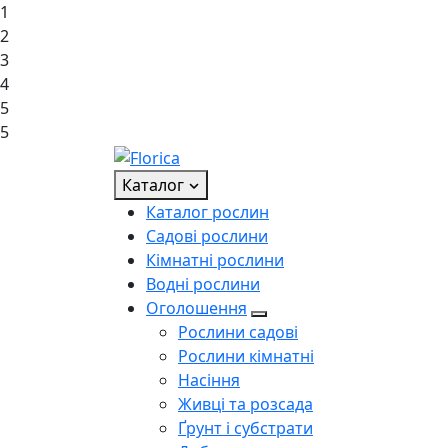
1
2
3
4
5
5
Каталог
Каталог рослин
Садові рослини
Кімнатні рослини
Водні рослини
Оголошення
Рослини садові
Рослини кімнатні
Насіння
Живці та розсада
Ґрунт і субстрати