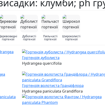
 висадки: клумби; ph г
Деревовидні
Дуболисті
Пильчасті
Широколисті
гортензії
гортензії
гортензії
гортензії
Гортензія дуболиста
Hydrangea quercifolia
Гортензія волотиста Грандіфлора
Hydrangea paniculata Grandiflora