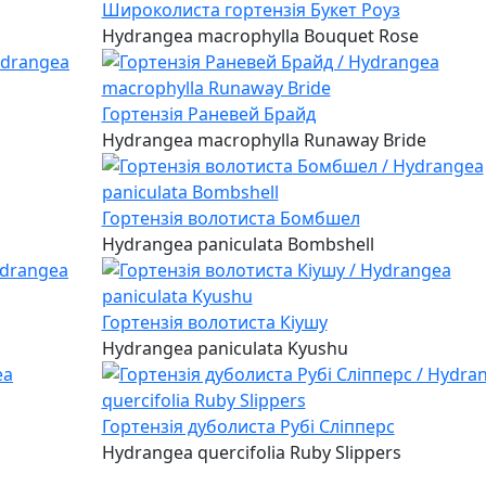
Широколиста гортензія Букет Роуз
Hydrangea macrophylla Bouquet Rose
Гортензія Раневей Брайд
Hydrangea macrophylla Runaway Bride
Гортензія волотиста Бомбшел
Hydrangea paniculata Bombshell
Гортензія волотиста Кіушу
Hydrangea paniculata Kyushu
Гортензія дуболиста Рубі Сліпперс
Hydrangea quercifolia Ruby Slippers