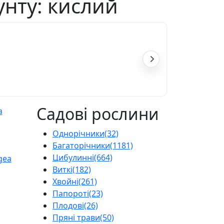
рунту: кислий
Садові рослини
Однорічники
(32)
Багаторічники
(1181)
Цибулинні
(664)
Виткі
(182)
Хвойні
(261)
Папороті
(23)
Плодові
(26)
Пряні трави
(50)