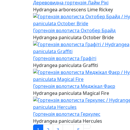
Деревовидна гортензія Лайм Рікі
Hydrangea arborescens Lime Rickey
Гортензія волотиста Октобер Брайд
Hydrangea paniculata October Bride
Гортензія волотиста Графіті
Hydrangea paniculata Graffiti
Гортензія волотиста Меджікал Фаєр
Hydrangea paniculata Magical Fire
Гортензія волотиста Геркулес
Hydrangea paniculata Hercules
1
2
3
...
5