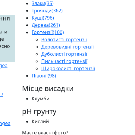
Злаки
(35)
Троянди
(362)
іння
Кущі
(796)
Дерева
(261)
ати
Гортензії
(100)
ще
Волотисті гортензії
ясно
Деревовидні гортензії
Дуболисті гортензії
Пильчасті гортензії
Широколисті гортензії
Півонії
(98)
Місце висадки
Клумби
pH грунту
Кислий
Маєте власні фото?