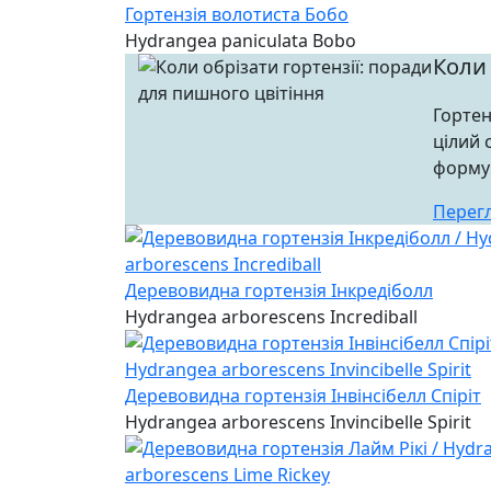
Гортензія волотиста Бобо
Hydrangea paniculata Bobo
Коли 
Гортен
цілий 
формув
Перег
Деревовидна гортензія Інкредіболл
Hydrangea arborescens Incrediball
Деревовидна гортензія Інвінсібелл Спіріт
Hydrangea arborescens Invincibelle Spirit