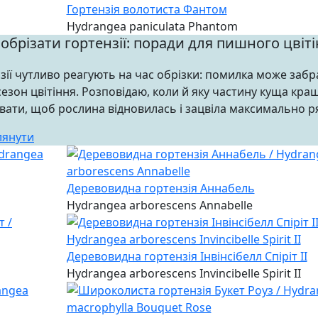
Гортензія волотиста Фантом
Hydrangea paniculata Phantom
обрізати гортензії: поради для пишного цвіт
зії чутливо реагують на час обрізки: помилка може забр
сезон цвітіння. Розповідаю, коли й яку частину куща кра
ати, щоб рослина відновилась і зацвіла максимально р
лянути
Деревовидна гортензія Аннабель
Hydrangea arborescens Annabelle
Деревовидна гортензія Інвінсібелл Спіріт II
Hydrangea arborescens Invincibelle Spirit II