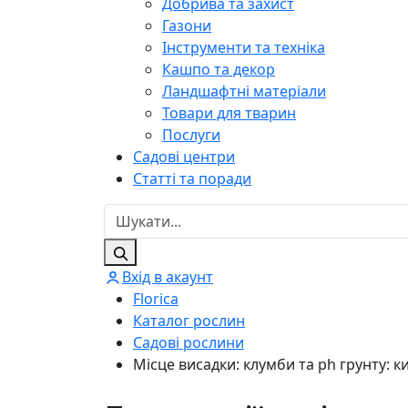
Добрива та захист
Газони
Інструменти та техніка
Кашпо та декор
Ландшафтні матеріали
Товари для тварин
Послуги
Садові центри
Статті та поради
Вхід в акаунт
Florica
Каталог рослин
Садові рослини
Місце висадки: клумби та ph грунту: ки