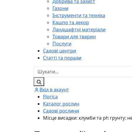
Добрива та захист
Газони
Інструменти та техніка
Кашпо та декор
Ландшафтні матеріали
Товари для тварин
Послуги
Садові центри
Статті та поради
Вхід в акаунт
Florica
Каталог рослин
Садові рослини
Місце висадки: клумби та ph грунту: н