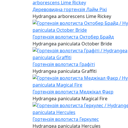
Деревовидна гортензія Лайм Рікі
Hydrangea arborescens Lime Rickey
Гортензія волотиста Октобер Брайд
Hydrangea paniculata October Bride
Гортензія волотиста Графіті
Hydrangea paniculata Graffiti
Гортензія волотиста Меджікал Фаєр
Hydrangea paniculata Magical Fire
Гортензія волотиста Геркулес
Hydrangea paniculata Hercules