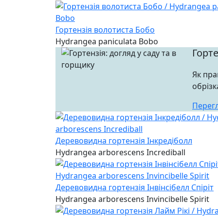
Гортензія волотиста Бобо
Hydrangea paniculata Bobo
Горте
Як пра
обрізк
Перег
Деревовидна гортензія Інкредіболл
Hydrangea arborescens Incrediball
Деревовидна гортензія Інвінсібелл Спіріт
Hydrangea arborescens Invincibelle Spirit