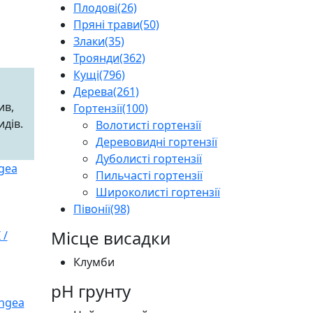
Плодові
(26)
Пряні трави
(50)
Злаки
(35)
Троянди
(362)
Кущі
(796)
Дерева
(261)
ив,
Гортензії
(100)
идів.
Волотисті гортензії
Деревовидні гортензії
Дуболисті гортензії
Пильчасті гортензії
Широколисті гортензії
Півонії
(98)
Місце висадки
Клумби
pH грунту