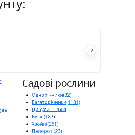
унту:
Садові рослини
Однорічники
(32)
Багаторічники
(1181)
Цибулинні
(664)
Виткі
(182)
Хвойні
(261)
Папороті
(23)