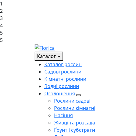
1
2
3
4
5
5
Каталог
Каталог рослин
Садові рослини
Кімнатні рослини
Водні рослини
Оголошення
Рослини садові
Рослини кімнатні
Насіння
Живці та розсада
Ґрунт і субстрати