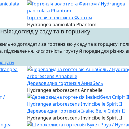
Гортензія волотиста Фантом
Hydrangea paniculata Phantom
нзія: догляд у саду та в горщику
вильно доглядати за гортензією у саду та в горщику: пол
а, підживлення, кислотність ґрунту й поради для різних в
лянути
Деревовидна гортензія Аннабель
Hydrangea arborescens Annabelle
Деревовидна гортензія Інвінсібелл Спіріт II
Hydrangea arborescens Invincibelle Spirit II