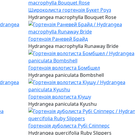
Широколиста гортензія Букет Роуз
Hydrangea macrophylla Bouquet Rose
Гортензія Раневей Брайд
Hydrangea macrophylla Runaway Bride
Гортензія волотиста Бомбшел
Hydrangea paniculata Bombshell
Гортензія волотиста Кіушу
Hydrangea paniculata Kyushu
Гортензія дуболиста Рубі Сліпперс
Hydrangea quercifolia Ruby Slippers