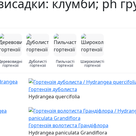
 висадки: клумби; ph гр
Деревовидні
Дуболисті
Пильчасті
Широколисті
гортензії
гортензії
гортензії
гортензії
Гортензія дуболиста
Hydrangea quercifolia
Гортензія волотиста Грандіфлора
Hydrangea paniculata Grandiflora