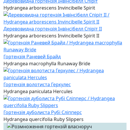
Деревовидна гортензія Інвінсібелл Спіріт
Hydrangea arborescens Invincibelle Spirit
Деревовидна гортензія Інвінсібелл Спіріт II
Hydrangea arborescens Invincibelle Spirit II
Гортензія Раневей Брайд
Hydrangea macrophylla Runaway Bride
Гортензія волотиста Геркулес
Hydrangea paniculata Hercules
Гортензія дуболиста Рубі Сліпперс
Hydrangea quercifolia Ruby Slippers