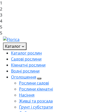
1
2
3
4
5
5
Каталог
Каталог рослин
Садові рослини
Кімнатні рослини
Водні рослини
Оголошення
Рослини садові
Рослини кімнатні
Насіння
Живці та розсада
Ґрунт і субстрати