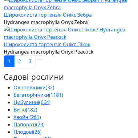
Широколиста гортензія Онікс Зебра
Hydrangea macrophylla Onyx Zebra
Широколиста гортензія Онікс Пікок
Hydrangea macrophylla Onyx Peacock
1
2
3
Садові рослини
Однорічники
(32)
Багаторічники
(1181)
Цибулинні
(664)
Виткі
(182)
Хвойні
(261)
Папороті
(23)
Плодові
(26)