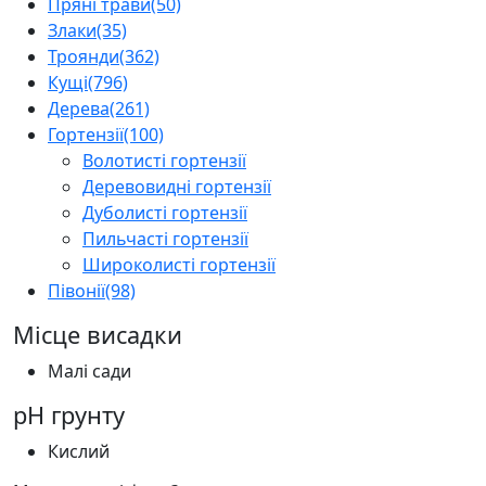
Пряні трави
(50)
Злаки
(35)
Троянди
(362)
Кущі
(796)
Дерева
(261)
Гортензії
(100)
Волотисті гортензії
Деревовидні гортензії
Дуболисті гортензії
Пильчасті гортензії
Широколисті гортензії
Півонії
(98)
Місце висадки
Малі сади
pH грунту
Кислий