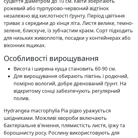
суцвіття діаметром до 10 см. Квіти зберігають
рожевий або пурпурово-червоний відтінок
незалежно від кислотності ґрунту. Період цвітіння
триває з середини до кінця літа. Листя велике, темно-
зелене, блискуче, із зубчастим краєм. Сорт підходить
для низьких живоплотів, посадки у контейнерах або
віконних ящиках.
Особливості вирощування
Висота і ширина куща становить 60-90 см.
Для вирощування обирають півтінь і родючий,
помірно вологий, добре дренований ґрунт. На
відкритому сонці забезпечують регулярний
полив.
Hydrangea macrophylla Pia рідко уражується
шкідниками. Можливі хвороби включають
бактеріальне в'янення, плямистість листя, іржу та
борошнисту росу. Рослину використовують для