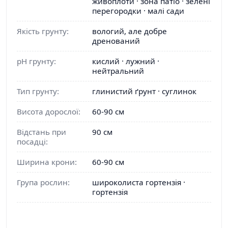
живоплоти · зона патіо · зелені
перегородки · малі сади
Якість грунту:
вологий, але добре
дренований
pH грунту:
кислий · лужний ·
нейтральний
Тип грунту:
глинистий ґрунт · суглинок
Висота дорослої:
60-90 см
Відстань при
90 см
посадці:
Ширина крони:
60-90 см
Група рослин:
широколиста гортензія ·
гортензія