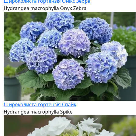
Широколиста гортензія Онікс Зебра
Hydrangea macrophylla Onyx Zebra
Широколиста гортензія Спайк
Hydrangea macrophylla Spike