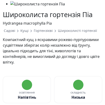
Широколиста гортензія Піа
Hydrangea macrophylla Pia
Садові
Кущі
Гортензієві
Широколисті гортензії
Компактний кущ з яскравими рожево-пурпуровими
суцвіттями зберігає колір незалежно від ґрунту,
ідеально підходить для тіні, живоплотів та
контейнерів, не вимогливий до догляду і довго цвіте
влітку.
освітлення
складність
Напівтінь
Низька