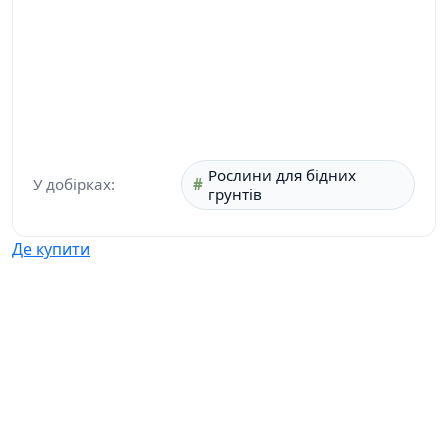
Рослини для бідних
У добірках:
грунтів
Де купити