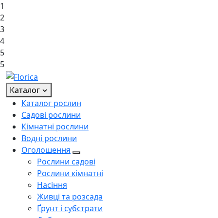
1
2
3
4
5
5
Каталог
Каталог рослин
Садові рослини
Кімнатні рослини
Водні рослини
Оголошення
Рослини садові
Рослини кімнатні
Насіння
Живці та розсада
Ґрунт і субстрати